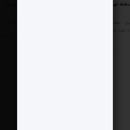
نطقه تهران در جنگ امن
تأسیسات مهم انرژی عربستان
مثبت نیوز – تأسیسات انرژی به دلیل
پیوستگی زنجیره و اشتعال‌آور بودن…
وز – دفعات اصابت بمب،
پهپاد به مناطق 22…
سیاسی
11 مرداد 1405
سی
11 مرداد 1405