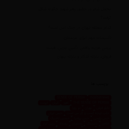
محفل شعر در حضور رهبر شهید چگونه شکل
گرفت؟
کدام منطقه تهران در جنگ امن است؟
تأسیسات مهم انرژی عربستان
بررسی هزینه واقعی تأمین بنزین، قیمت
فروش، یارانه آشکار و یارانه پنهان
برچسب ها
SENSE OF PERSIA
mosbatnews
THE SENSE OF PERSIA
اهوز
ایران
ایونت
تابلو فرش
تهران
تو رویا
جلب توجه کسب و کار من است
حس ایران
حس پارسی
حس پرشیا
حسین تاجیک
خاص
داینینگ
رستوران
رویداد
زرین ابزار
زرین پرو
سعیده
سعیده محمدی
سیما اهوز