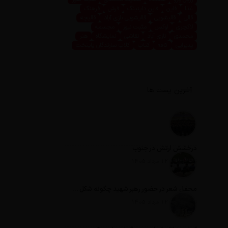
غذا
فاین
فاین داینینگ
فرش
فرهنگ
قالی
قالیشویی
قالیشویی نازی آباد
قالیچه
لاکچری
لوکس
مثبت نیوز
مجسمه
محمدی
نازی آباد
نقاشی
نمایشگاه
هنر
پذیرایی
کافه
کتاب
کلاب سازندگان پایتخت
آخرین پست ها
درخشش ارتش در جنوب
تاریخ انتشار: 12 مرداد 1405
محفل شعر در حضور رهبر شهید چگونه شکل گرفت؟
تاریخ انتشار: 12 مرداد 1405