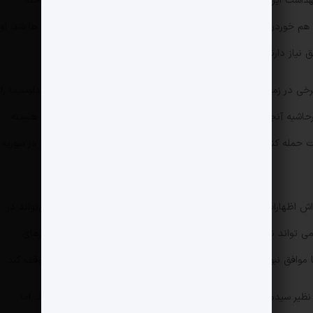
 بهداشت ایران است، به سبب اظهار نظر جنجالی زمستان سرد اروپا شناخته
م خوردن احیای برجام در زمان مذاکرات علی باقری کنی با اروپایی ها شد. او
ق نیاز دارند و ایران می‌تواند در مورد توافق هسته‌ای صبور باشد.
جواد لاریجانی از دیگر پای ثابت های صداوسیماست. برخی در زمان جنگ ۱۲ روزه تعداد دفعات حضور جواد لاریجانی در صداوسیما را
۲۰ بار محاسبه کردند. از جمله اظهار نظرهای این مرد پرحاشیه آنجا بود که حدودا ۴ ساعت قبل از حمله آمریکا به تاسیسات هستته
حمله کنند. او یکبار دیگر هم پیش بینی کرده بود که رژیم بشار اسد در سوریه
 اظهارات جنجال برانگیزی به زبان راند و گفت که ترامپ دیگر نمی‌تواند در
ی تواند ناف او را نشانه بگیرد. لاریجانی این بار نیز در یکی از حضورهای
وده و حالا پیشنهاد می کند که ایران همکاری با NPT را متوقف کند.
ظیر سیدمحمود نبویان، علی خضریان و بیژن نوباوه را نیز اضافه کرد. اما