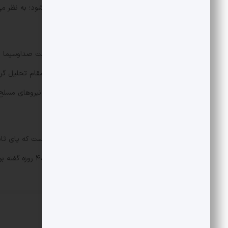
ماجرا به چهره‌های شناخته‌شده ختم نمی‌شود؛ به نظر می‌
چهره‌سازی را نیز کلید زده است.
مرتضی سیمیاری جزو کارشناسان پای ثابت صداوسیما و
در روزنامه جوان مقاله می نویسد و در مقام تحلیل گر 
نظر تلویزیونی گفت: اگر آمریکا خطا کند، نیروهای مس
امارات و بحرین اجرا خواهند کرد.
مصطفی خوش چشم از این کارشناسان است که پای ثاب
گذشته دقیقا یک ماه پیش ازآغاز جنگ ۴۰ روزه گفته بود از حرفی که می زنم مطئمن هستم که جنگ نمی شود.