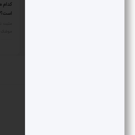
درخشش ارتش در جنوب
کدام م
است؟
مثبت نیوز – در جریان عملیات هوایی
یازدهم اسفند 1404، دو فروند…
مثبت نی
موشک و 
سیاسی
12 مرداد 1405
سیا
دیدگاهتان را بنویسید