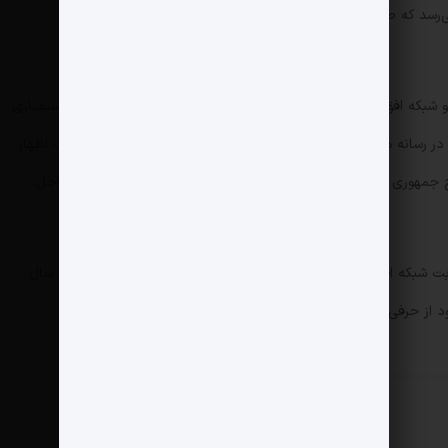
رسد که صداوسیما گاهی با استفاده مکرر از برخی افراد تکراری پروژه
 شبکه افق است که کارشناس امنیتی حوزه مقاومت معرفی می‌شود. سیمیاری
در رسانه هایی جریان موسوم به انقلابی حضور پررنگ دارد. او در یک اظهار
لح جمهوری اسلامی ایران، برنامه نظامی خط ساحلی را برای تصرف سواحل
ت شبکه افق شبکه نزدیک به جبهه پایداری است. خوش چشم بهمن سال