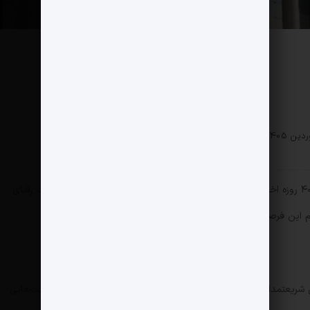
سیاسی
0 دیدگاه
73 بازدید
مثبت نیوز – در حالی که قطع اینترنت جهانی در جنگ ۴۰ روزه اخیر، می‌توانست «فرصت طلایی» صداوسیما باشد تا در غیاب رقبای
‌جم این فرصت را به بدترین شکل ممکن سوزاند.
 شریعتمداری (مدیرمسئول روزنامه کیهان) به چشم می‌خورد؛ شخصیت‌هایی