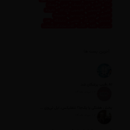
غذا
فاین
فاین داینینگ
فرش
فرهنگ
قالی
قالیشویی
قالیشویی نازی آباد
قالیچه
لاکچری
لوکس
مثبت نیوز
مجسمه
محمدی
نازی آباد
نقاشی
نمایشگاه
هنر
پذیرایی
کافه
کتاب
کلاب سازندگان پایتخت
آخرین پست ها
AI رقیب پزشکان شد
تاریخ انتشار: 17 مرداد 1405
پخش هفتگی یا یک‌جا؟ نتفلیکس، اپل تی‌وی و باقی رفقا چطور فکر می‌کنند؟
تاریخ انتشار: 17 مرداد 1405