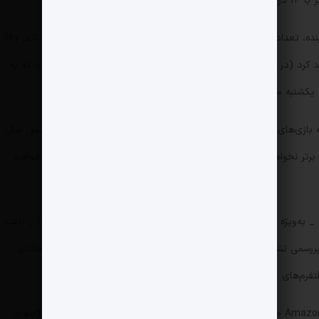
با شروع قرارداد جدید حق پخش تلویزیونی از فصل آینده، تعداد بیشتری از مسابقات لیگ برتر به‌صورت زنده پخش خواهد شد. Sky
دست‌کم ۲۱۵ مسابقهٔ لیگ را به‌صورت زنده پخش خواهد کرد (در مقایسه با ۱۲۸ بازی پیشین) که شامل تمام مسابقاتی است که به
 یکشنبه منتقل می‌شوند.
TNT Sports نیز ۵۲ بازی را پخش خواهد کرد، از جمله بازی‌های ساعت ۱۲:۳۰ شنبه و دو دور وسط هفته. برای اولین‌بار در شش سال
خشی در لیگ برتر نخواهد داشت؛ به این معنا که بینندگان تنها به دو اشتراک نیاز خواهند
 _ به‌ویژه پخش تعداد بیشتری از مسابقات و کاهش تعداد اشتراک‌ها _ باعث
یررسمی نشان می‌دهد که برخی هواداران، به‌دلیل عدم دسترسی به تماشای
فرم‌های غیرقانونی روی می‌آورند.
در ماه فوریه، نیک هرم، مدیر اجرایی Sky Sports، از Amazon خواست تا با اعمال محدودیت‌های سخت‌گیرانه‌تر روی دستگاه‌های