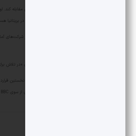
Fire Stick خود، با استریم‌های غیرقانونی مقابل
پخش‌های غیرقانونی مسابقات لیگ برتر در بریتانیا هست
پژوهشی از شرکت Analysis
مشکل متهم کرده است.
آمازون در واکنش اعلام کرده که همچنان «در تلاش برای
میلیارد پوند دارد که ۳۰۰ میلیون پوند آن از سوی BBC برای پخش خلاصه‌ٔ مسابقات در Match of the Day پرداخت می‌شود.