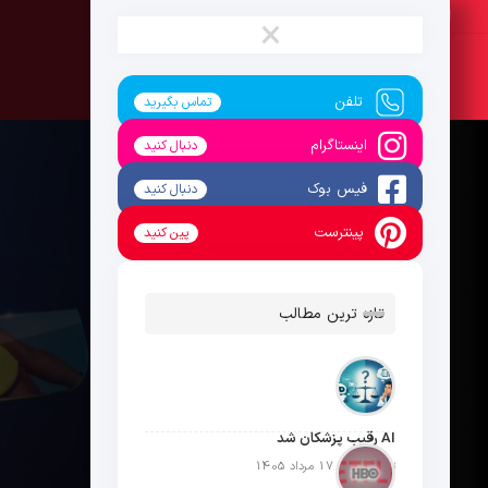
شنبه ، 17 مرداد 1405
×
تلفن
تماس بگیرید
اینستاگرام
دنبال کنید
فیس بوک
دنبال کنید
پینترست
پین کنید
تازه ترین مطالب
AI رقیب پزشکان شد
تاریخ انتشار: 17 مرداد 1405