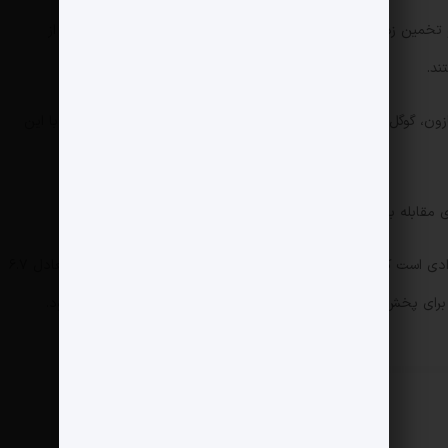
ه کند. او تخمین زد که این دستگاه‌ها به‌طور غیرمستقیم مسئول حدود نیمی از
ند.
Enders  نیز شرکت‌های آمازون، گوگل، متا و مایکروسافت را به «بی‌تفاوتی و سستی» در مقابله با این
 مقابله با دزدی محتوای دیجیتال هوشیارانه عمل می‌کند».
قرارداد جدید پخش تلویزیونی لیگ برتر نخستین قراردادی است که به‌جای سه سال، برای چهار سال منعقد شده و ارزشی معادل ۶.۷