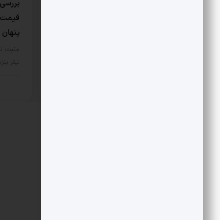
هزینه ساخت یک متر واحد
بررسی 
مسکونی چقدر است؟
قیمت ف
پنهان
مثبت نیوز – نکته مهم اینجاست که با
هزینه ساخت یک متر…
مثبت نی
لیتر بن
اقتصادی
17 مرداد 1405
اقتص
دیدگاهتان را بنویسید