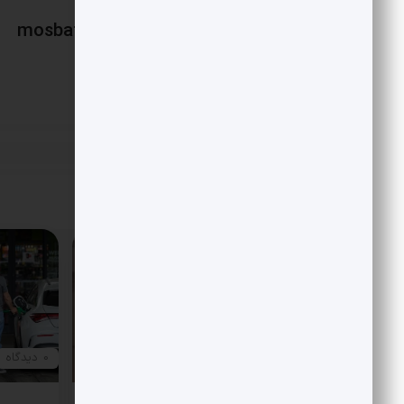
mosbatnews
«
شبکۀ ثروتمندان ایرانی
پست قبلی
مقالات مرتبط
0 دیدگاه
0 دیدگاه