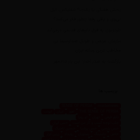
پخش هفتگی یا یک‌جا؟ نتفلیکس، اپل
تی‌وی و باقی رفقا چطور فکر می‌کنند؟
تلویزیون به قرق نام‌های قدیمی درمی‌آید
سازمان عریض و طویل صداوسیما بی
مخاطب ترین رسانه ایران
بازگشت به صدر اخبار؛ این بار شادمهر
برچسب ها
SENSE OF PERSIA
mosbatnews
THE SENSE OF PERSIA
اهوز
ایران
ایونت
تابلو فرش
تهران
تو رویا
جلب توجه کسب و کار من است
حس ایران
حس پارسی
حس پرشیا
حسین تاجیک
خاص
داینینگ
رستوران
رویداد
زرین ابزار
زرین پرو
سعیده
سعیده محمدی
سیما اهوز