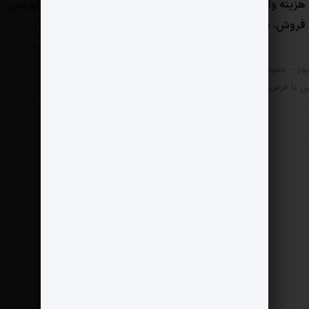
هزینه واقعی تأمین بنزین،
بررسی رقابت پنج PSP بورسی
روش، یارانه آشکار و یارانه
مثبت نیوز – صورت‌های مالی
شرکت‌های پرداخت را اگر فقط از
ستون…
وز – متوسط هزینه تأمین هر
زین با فرض نفت…
اقتصادی
6 مرداد 1405
ادی
11 مرداد 1405