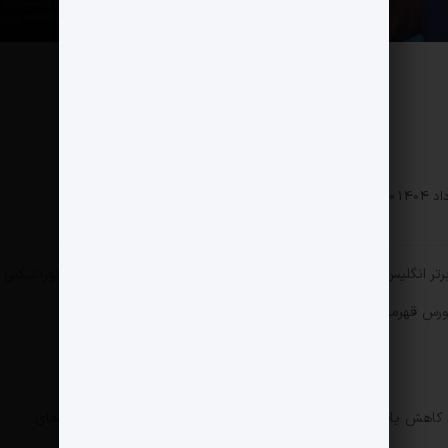
صادی
0 دیدگاه
151 بازدید
 برتر انگلیس در فصل گذشته کاهش یافت؛ افتی که پس از دو سال رکوردشکنی
رس قهرمانی یا نبرد برای بقا رقم خورد.
تعداد بینندگان Sky Sports در فصل گذشته ۱۰ درصد کاهش یافته و به سطحی مشابه فصل ۲۲-۲۰۲۱ بازگشته است. بازی‌های