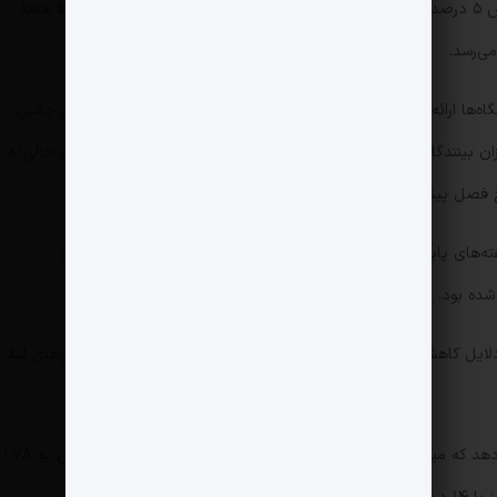
ساعت ۱۲:۳۰ شنبه‌ها از شبکه TNT Sports نیز با کاهش ۵ درصدی نسبت به فصل ۲۴-۲۰۲۳ روبه‌رو بوده و اگر دو دور وسط هفتهٔ
گاه‌ها ارائه شد. به باشگاه‌ها گفته شد که قهرمانی آسان لیورپول، بدون چالش
ان بینندگان در شش هفتهٔ پایانی فصل به‌طور خاص کاهش یابد؛ در حالی‌که
سطح فصل پیش بود.
فته‌های پایانی نقش داشت؛ چرا که سقوط لسترسیتی، ایپسویچ تاون و
شده بود.
رقابت بیشتر با مسابقات دیگر نیز ممکن است یکی از دلایل کاهش بیننده باشد، چرا که Sky در این فصل رکورد پخش بازی‌های لیگ
آمار ارائه‌شده به باشگاه‌ها در فصل ۲۴-۲۰۲۳ نشان می‌دهد که میانگین بینندگان بازی‌های Sky Sports با ۴.۱ درصد افزایش به ۱.۷۸