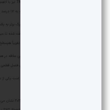
مسابقات نیز در نظر گرفته شود، این افت به ۱۷ درصد می‌رسد.
این آمار هفتهٔ گذشته در نشست سالانهٔ لیگ برتر به باش
جدی از سوی آرسنال یا منچسترسیتی، باعث شده تا میز
تا پیش از آن، آمار تماشاگران تلویزیونی تقریباً هم‌
نبود یک نبرد جذاب برای بقا نیز در کاهش علاقه در ه
ساوتهمپتون عملاً چند ماه پیش از پایان فصل قطعی 
فوتبال (EFL) را شکست.