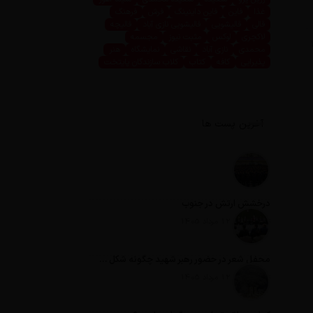
غذا
فاین
فاین داینینگ
فرش
فرهنگ
قالی
قالیشویی
قالیشویی نازی آباد
قالیچه
لاکچری
لوکس
مثبت نیوز
مجسمه
محمدی
نازی آباد
نقاشی
نمایشگاه
هنر
پذیرایی
کافه
کتاب
کلاب سازندگان پایتخت
آخرین پست ها
درخشش ارتش در جنوب
تاریخ انتشار: 12 مرداد 1405
محفل شعر در حضور رهبر شهید چگونه شکل گرفت؟
تاریخ انتشار: 12 مرداد 1405