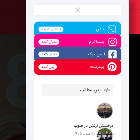
پنج‌شنبه ، 15 مرداد 1405
×
تلفن
تماس بگیرید
اینستاگرام
دنبال کنید
فیس بوک
دنبال کنید
پینترست
پین کنید
تازه ترین مطالب
درخشش ارتش در جنوب
تاریخ انتشار: 12 مرداد 1405