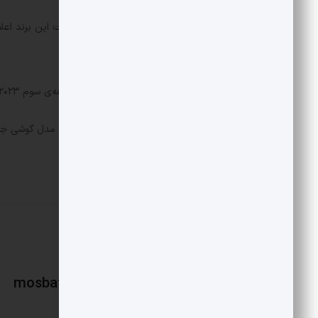
خواهند شد.
نوکیا یکی از دو شرکتی بود که در سه‌ماهه‌ی سوم ۲۰۲۳ شاهد افزایش فروش در ایالات‌متحده بوده.
در اقدامی عجیب HMD
کنند یا خیر!
mosbatnews