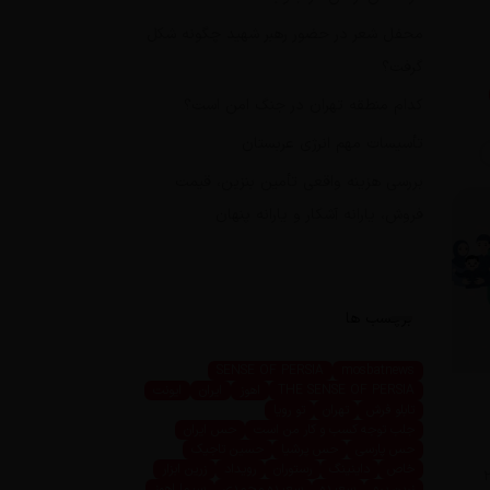
محفل شعر در حضور رهبر شهید چگونه شکل
گرفت؟
کدام منطقه تهران در جنگ امن است؟
تأسیسات مهم انرژی عربستان
بررسی هزینه واقعی تأمین بنزین، قیمت
فروش، یارانه آشکار و یارانه پنهان
برچسب ها
SENSE OF PERSIA
mosbatnews
THE SENSE OF PERSIA
اهوز
ایران
ایونت
تابلو فرش
تهران
تو رویا
جلب توجه کسب و کار من است
حس ایران
حس پارسی
حس پرشیا
حسین تاجیک
خاص
داینینگ
رستوران
رویداد
زرین ابزار
با پرداخت ۲۸
زرین پرو
سعیده
سعیده محمدی
سیما اهوز