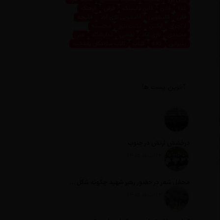
غذا
فاین
فاین داینینگ
فرش
فرهنگ
قالی
قالیشویی
قالیشویی نازی آباد
قالیچه
لاکچری
لوکس
مثبت نیوز
مجسمه
محمدی
نازی آباد
نقاشی
نمایشگاه
هنر
پذیرایی
کافه
کتاب
کلاب سازندگان پایتخت
آخرین پست ها
درخشش ارتش در جنوب
تاریخ انتشار: 12 مرداد 1405
محفل شعر در حضور رهبر شهید چگونه شکل گرفت؟
تاریخ انتشار: 12 مرداد 1405