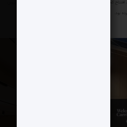
این نخستین ارتقای اساسی امکانات تیم مردان از زمان افتتاح کمپ در سال ۲۰۰۰ است. رونالدو در مصاحبه معروف خود با پیرس