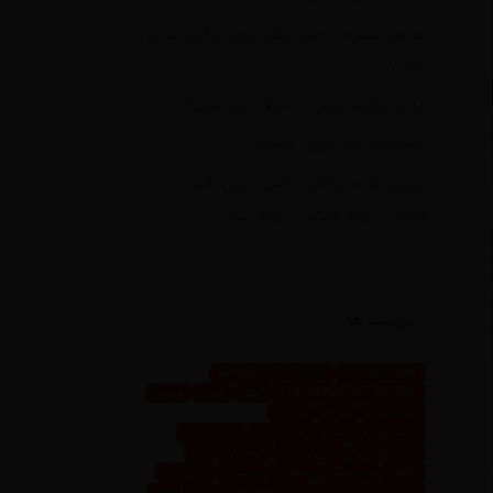
محفل شعر در حضور رهبر شهید چگونه شکل
گرفت؟
کدام منطقه تهران در جنگ امن است؟
تأسیسات مهم انرژی عربستان
بررسی هزینه واقعی تأمین بنزین، قیمت
فروش، یارانه آشکار و یارانه پنهان
برچسب ها
SENSE OF PERSIA
mosbatnews
THE SENSE OF PERSIA
اهوز
ایران
ایونت
تابلو فرش
تهران
تو رویا
جلب توجه کسب و کار من است
حس ایران
حس پارسی
حس پرشیا
حسین تاجیک
خاص
داینینگ
رستوران
رویداد
زرین ابزار
زرین پرو
سعیده
سعیده محمدی
سیما اهوز