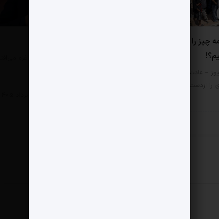
0 دیدگاه
ه چیز را به چشم آسیب
از لینه‌کر چه می دانیم؟
یم؟!
مثبت نیوز – «اتفاقی که در غزه می‌افت
کشتار هزاران کودک است؛…
وز – عادت کرده‌ایم هر امر
ی را ازدست‌رفتن ارزش‌ها بنامیم.
سبک زندگی
4 مرداد 1405
زندگی
6 مرداد 1405