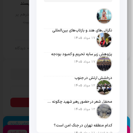
پروتکل جدید حمید آقاجانی برای آقایان خاص پسند
مثبت نیوز – دهه 50 با تمام بالا و پایین‌هایش هر چقدرهم پر
فراز و نشیب باشد باز هم یک حسن بزرگ دارد و آن تربیت
کارآفرینان خوش فکر است. فضای آن سال ها…
نگرانی‌های هند و بازتاب‌های بین‌المللی
تاریخ انتشار: 17 مرداد 1405
10 تیر 1404
0 دیدگاه
سبک زندگی
پژوهش زیر سایه تحریم و کمبود بودجه
تاریخ انتشار: 17 مرداد 1405
دنبال چیزی می گردی؟
درخشش ارتش در جنوب
تاریخ انتشار: 12 مرداد 1405
محفل شعر در حضور رهبر شهید چگونه شکل گرفت؟
تاریخ انتشار: 12 مرداد 1405
اسکایپ
تماس بگیرید
کدام منطقه تهران در جنگ امن است؟
اینستاگرام
دنبال کنید