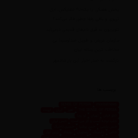
پخش هفتگی یا یک‌جا؟ نتفلیکس، اپل
تی‌وی و باقی رفقا چطور فکر می‌کنند؟
تلویزیون به قرق نام‌های قدیمی درمی‌آید
سازمان عریض و طویل صداوسیما بی
مخاطب ترین رسانه ایران
بازگشت به صدر اخبار؛ این بار شادمهر
برچسب ها
SENSE OF PERSIA
mosbatnews
THE SENSE OF PERSIA
اهوز
ایران
ایونت
تابلو فرش
تهران
تو رویا
جلب توجه کسب و کار من است
حس ایران
حس پارسی
حس پرشیا
حسین تاجیک
خاص
داینینگ
رستوران
رویداد
زرین ابزار
زرین پرو
سعیده
سعیده محمدی
سیما اهوز