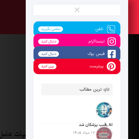
یکشنبه ، 18 مرداد 1405
×
تلفن
تماس بگیرید
اینستاگرام
دنبال کنید
فیس بوک
دنبال کنید
پینترست
پین کنید
تازه ترین مطالب
AI رقیب پزشکان شد
تاریخ انتشار: 17 مرداد 1405