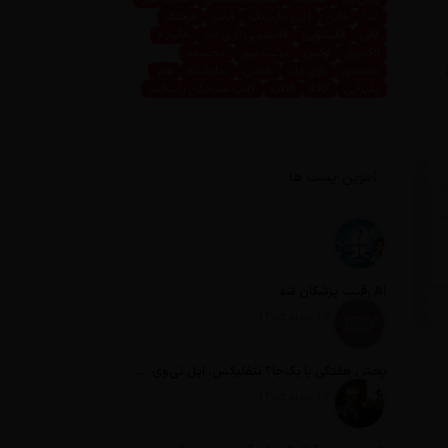
غذا
فاین
فاین داینینگ
فرش
فرهنگ
قالی
قالیشویی
قالیشویی نازی آباد
قالیچه
لاکچری
لوکس
مثبت نیوز
مجسمه
محمدی
نازی آباد
نقاشی
نمایشگاه
هنر
پذیرایی
کافه
کتاب
کلاب سازندگان پایتخت
آخرین پست ها
AI رقیب پزشکان شد
تاریخ انتشار: 17 مرداد 1405
پخش هفتگی یا یک‌جا؟ نتفلیکس، اپل تی‌وی و باقی رفقا چطور فکر می‌کنند؟
تاریخ انتشار: 17 مرداد 1405