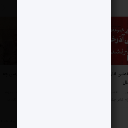
0 دیدگاه
مایی آثار احمد شاملو در
از پروژه فاخر سلمان فارسی چه
ال
خبر؟
یوز – نتشار یک پست در صفحه
مثبت نیوز – پروژه‌های «الف‌ ویژه»
رام نشر چشمه مبنی…
تاریخی همواره نقطه عطف کارنامه
تلویزیون…
ی
11 مرداد 1405
هنری
7 مرداد 1405