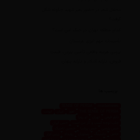
محفل شعر در حضور رهبر شهید چگونه شکل
گرفت؟
کدام منطقه تهران در جنگ امن است؟
تأسیسات مهم انرژی عربستان
بررسی هزینه واقعی تأمین بنزین، قیمت
فروش، یارانه آشکار و یارانه پنهان
برچسب ها
SENSE OF PERSIA
mosbatnews
THE SENSE OF PERSIA
اهوز
ایران
ایونت
تابلو فرش
تهران
تو رویا
جلب توجه کسب و کار من است
حس ایران
حس پارسی
حس پرشیا
حسین تاجیک
خاص
داینینگ
رستوران
رویداد
زرین ابزار
زرین پرو
سعیده
سعیده محمدی
سیما اهوز