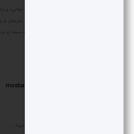
پول خود؛ به علت بروز اختلاف با «مجید مولایی» و «رضا د
کرده تا گردانندگان مجموعه مجبور شوند پلان‌های او را 
نیز همچون فیلم زمانی در ابدیت در خانه سینما باز و 
mosbatnews
«
از تیم حکومتی چه می دانید؟
پست قبلی