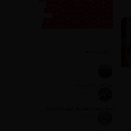
غذا
فاین
فاین داینینگ
فرش
فرهنگ
قالی
قالیشویی
قالیشویی نازی آباد
قالیچه
لاکچری
لوکس
مثبت نیوز
مجسمه
محمدی
نازی آباد
نقاشی
نمایشگاه
هنر
پذیرایی
کافه
کتاب
کلاب سازندگان پایتخت
آخرین پست ها
درخشش ارتش در جنوب
تاریخ انتشار: 12 مرداد 1405
محفل شعر در حضور رهبر شهید چگونه شکل گرفت؟
تاریخ انتشار: 12 مرداد 1405