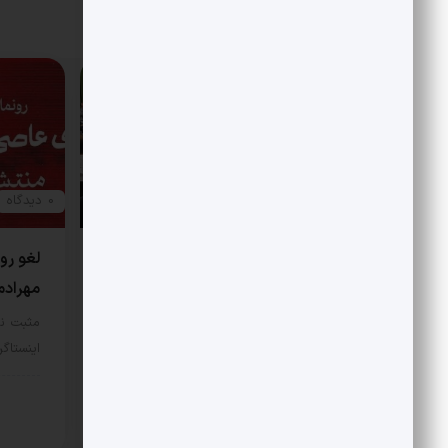
مقالات مرتبط
0 دیدگاه
0 دیدگاه
محفل شعر در حضور رهبر شهید
لغو رون
چگونه شکل گرفت؟
مهرادم
مثبت نیوز – دیدار رهبر شهید انقلاب با
مثبت ن
شاعران پیشینه‌ای طولانی دارد…
اینستاگ
هنری
هنر
12 مرداد 1405