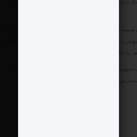
ال با جان قرار عاشقانه نداشتم. یک‌بار مرا برای خوردن یک تکه چیزکیک
جان همیشه حس ششمی درباره مسائل داشت و هنوز هم شگفت‌انگیزترین مردی
هیچ‌کس دیگری قادر به حل آن نیست. یک روز، پس از سال‌ها آشنایی، گفت:
بعد یک انگشتر بیرون آورد؛ انگشتری چهارقیراطی.»
 جمهوری‌خواه دارند. جان کاتسیماتیدیس، تاجر و میلیاردر نیویورکی، از
اختار حزب جمهوری‌خواه منهتن نقش داشته‌اند.