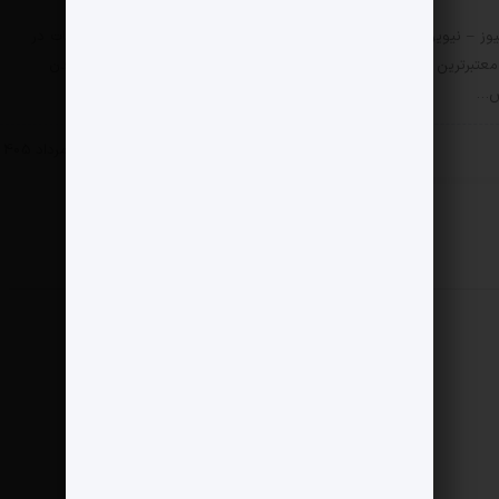
ز – نیویورک‌تایمز، به‌عنوان
مثبت نیوز – دیوان محاسبات در
معتبرترین روزنامه‌های جهان،
گزارشی هولناک از احراز نشدن
رش…
صلاحیت…
سی
سیاسی
18 مرداد 1405
18 مرداد 1405