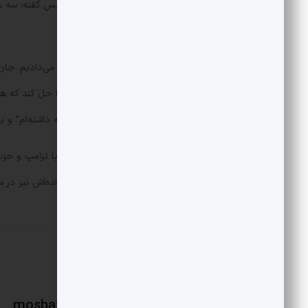
او درباره آشنایی اش با جان کاتسیماتیدیس گفته: سه س
بیرون برد.
«همیشه کار می‌کردیم و شرکت را توسعه می‌دادیم. 
است که می‌شناسم. او می‌تواند مشکلی را حل کند که 
“مارگو، دو هفته است این را در جیبم نگه داشته‌ام” و 
خانواده کاتسیماتیدیس رابطه‌ای دیرینه با ترامپ و حزب
حامیان مالی ترامپ بوده و اعضای خانواده‌اش نیز در س
mosbatnews