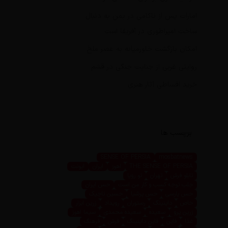
امارات پس از ناکامی در یمن به دنبال
ساخت امپراطوری در آفریقا است
امکان بازگشت خاورمیانه به عصر ملخ
روایتی غربی از جنایت جنگی در قشم
خرید اقساطی آثار هنری
برچسب ها
SENSE OF PERSIA
mosbatnews
THE SENSE OF PERSIA
اهوز
ایران
ایونت
تابلو فرش
تهران
تو رویا
جلب توجه کسب و کار من است
حس ایران
حس پارسی
حس پرشیا
حسین تاجیک
خاص
داینینگ
رستوران
رویداد
زرین ابزار
زرین پرو
سعیده
سعیده محمدی
سیما اهوز
غذا
فاین
فاین داینینگ
فرش
فرهنگ