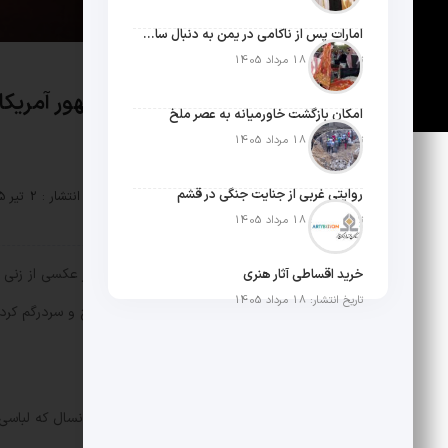
امارات پس از ناکامی در یمن به دنبال ساخت امپراطوری در آفریقا است
تاریخ انتشار: 18 مرداد 1405
زن مرموزی که رییس جمهور آمریکا
امکان بازگشت خاورمیانه به عصر ملخ
تاریخ انتشار: 18 مرداد 1405
روایتی غربی از جنایت جنگی در قشم
توسط :
mosbatnews
تاریخ انتشار : 2 تیر 1405
تاریخ انتشار: 18 مرداد 1405
مثبت نیوز – دونالد ترامپ پس از انتشار عکسی از زن
خرید اقساطی آثار هنری
تاریخ انتشار: 18 مرداد 1405
«دختر فوق‌العاده»، کاربران اینترنت را گیج و سردرگم کرد
او در کنار عکسی قدیمی از زنی بلوند میانسال که لباس