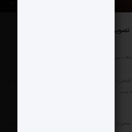
 تصویرش را منتشر کرد کیست؟
سیاسی
0 دیدگاه
113 بازدید
ی ناشناس در حساب «تروث سوشال» خود، همراه با کپشنی که فقط نوشته بود
ه است.
ی رسمی و کاملاً مشکی همراه با چکمه‌هایی شیک پوشیده بود، نوشت: «دختر