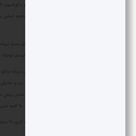
اسمیت استدلال خود را بر مبنای وسایل و دکوراسیون ات
روی میز کنار مبل نیز وسیله‌ای با عنوان «جعبه تماس ر
«دکمه نوشابه رژیمی» یاد می‌کند.
او مارگو و جان کتسیماتیدیس را از مالکان بسیار ثروتم
معرفی کرد و افزود که مارگو در ساخت کلیسای کوچک 
نشریه نیویورک پست اوایل امسال گزارشی درباره مارگو
است. برای کالج بورسیه گرفته، اما بعد به پدر و مادرش به
خارج شود؛ بنابراین با ۱۰۰ دلار راه
منشی نداشته او می‌توانسته در هر دقیقه ۹۰ کلمه تایپ کند.
مارگو درباره خودش گفته «برای یک هفته کاری ۹۰ ساعته، ۴۷ دلار می‌گرفتم. بعد دستمزدم را ۲۵ سنت افزایش دادند.»