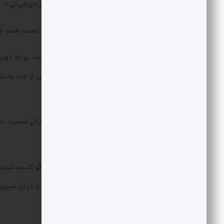
فوق‌العاده. باعث افتخار من! رئیس‌جمهور دی‌جی‌تی.»
در تصویر این زن، دستبند‌های طلایی در دست راست او
زن در حالی که مشغول مکالمه تلفنی است، رو به دوربی
است. مبل قرمزی که روی آن نشسته، یکی از چند وسیله 
تعدادی گیاه مصنوعی نیز دیده می‌شود.
جست‌و‌جو برای شناسایی زن آغاز شد. مایکی اسمیت، دبی
سرانجام به پاسخی رسید.
او نوشت: «تقریباً مطمئنم که این زن مارگو کتسیمات
دانست؛ جایی که ترامپ همان آخر هفته را در آن سپری 
ارزیابی کرد.