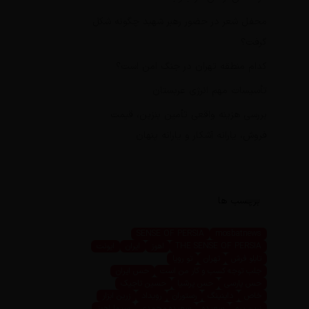
محفل شعر در حضور رهبر شهید چگونه شکل
گرفت؟
کدام منطقه تهران در جنگ امن است؟
تأسیسات مهم انرژی عربستان
بررسی هزینه واقعی تأمین بنزین، قیمت
فروش، یارانه آشکار و یارانه پنهان
برچسب ها
SENSE OF PERSIA
mosbatnews
THE SENSE OF PERSIA
اهوز
ایران
ایونت
تابلو فرش
تهران
تو رویا
جلب توجه کسب و کار من است
حس ایران
حس پارسی
حس پرشیا
حسین تاجیک
خاص
داینینگ
رستوران
رویداد
زرین ابزار
زرین پرو
سعیده
سعیده محمدی
سیما اهوز