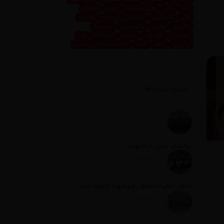
غذا
فاین
فاین داینینگ
فرش
فرهنگ
قالی
قالیشویی
قالیشویی نازی آباد
قالیچه
لاکچری
لوکس
مثبت نیوز
مجسمه
محمدی
نازی آباد
نقاشی
نمایشگاه
هنر
پذیرایی
کافه
کتاب
کلاب سازندگان پایتخت
آخرین پست ها
درخشش ارتش در جنوب
تاریخ انتشار: 12 مرداد 1405
محفل شعر در حضور رهبر شهید چگونه شکل گرفت؟
تاریخ انتشار: 12 مرداد 1405