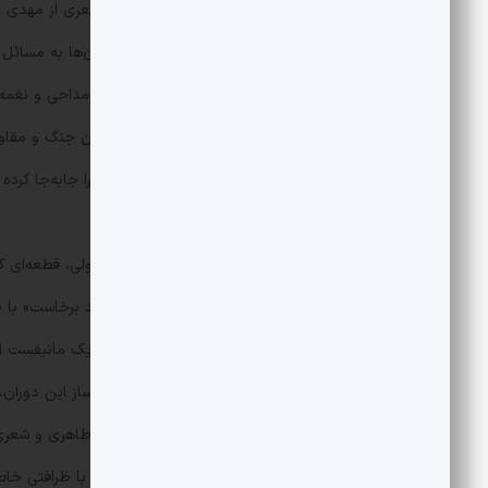
قطعه «حسبی‌الله» چاوشی با شعری از مهدی عبا
مفاهیم اعتقادی و پیوندزدن آن‌ها به مسائل
در کنار آثار موسیقایی، در حوزه‌ مداحی و نغ
یکی از جریان‌سازترین آثار دوران جنگ و مق
توانست مرزهای سنتی مداحی را جابه‌جا کرده و
کند.
در کنار آثار چاوشی و مهدی رسولی، قطعه‌ای که
حماسی خلاصه کند، نوحه‌ «باید برخاست» با 
نه‌تنها یک نوحه‌ مذهبی، بلکه یک مانیفست ا
در فهرست آثار اثرگذار و جریان‌ساز این دوران
این اثر با صدای پرشور حسین طاهری و شعری 
جامعه شد. این قطعه توانست با ظرافتی خاص،