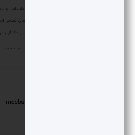
قطعه‌ «ابابیل» با صدای امیر کرمانشاهی و شع
واکنش‌های هنر آیینی به تقابل‌های نظامی اخی
ملت ایران، غرور ملی و اعتقادی را بازسازی می‌
نکته‌ طلایی این آثار، آشتی‌دادن مذهب با ملیت است.
mosbatnews