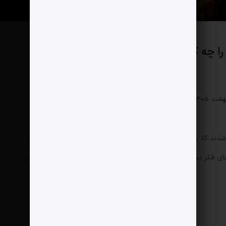
را چه کسانی سرودند؟
هنری
0 دیدگاه
101 بازدید
دند که موسیقی متن نبردش، به‌جای مرثیه‌خوانی، حماسه‌سرایی بود. تکرار
های فکر دشمن مخابره می‌کرد؛ ملتی که برای مقاومت خود موسیقی می‌سازد،