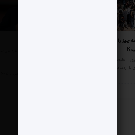
0 دیدگاه
ه چیز را به چشم آسیب
از لینه‌کر چه می دانیم؟
یم؟!
مثبت نیوز – «اتفاقی که در غزه می‌افت
کشتار هزاران کودک است؛…
وز – عادت کرده‌ایم هر امر
ی را ازدست‌رفتن ارزش‌ها بنامیم.
سبک زندگی
4 مرداد 1405
زندگی
6 مرداد 1405