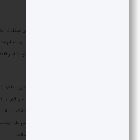
بیشترین میانگین گل زده در یک فصل
های زده استقلال امیر ق
(یعنی ۲.۰۵ گل به ازای هر بازی) هم متعلق به امیر قلعه‌نویی‌می باشد.
بیشترین جهش رتبه
از منظر بیشترین ارتقا رتبه نیز باز هم بهترین عملکرد در
سیزدهم یعنی بدترین رتبه خود در تاریخ لیگ برتر قرار د
فصل ۹۸-۹۷ تکرار شد و سرمربی فعلی تیم ملی 
چهاردهم)، به نایب قهرمانی لیگ برتر برساند.