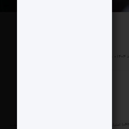
0 دیدگاه
151 بازدید
امیر قلعه‌نویی توانسته در مدت حضور خود در لیگ برتر ۱۰۴۳ امتیاز کسب نماید و بعد از او یحیی گل‌محمدی با ۶۳۶ امتیاز، مجید