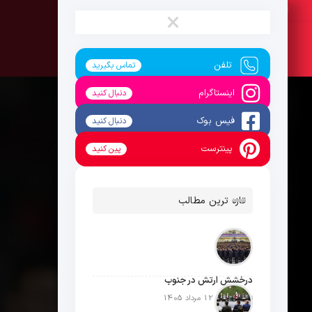
شنبه ، 17 مرداد 1405
×
تلفن
تماس بگیرید
اینستاگرام
دنبال کنید
فیس بوک
دنبال کنید
پینترست
پین کنید
تازه ترین مطالب
درخشش ارتش در جنوب
تاریخ انتشار: 12 مرداد 1405