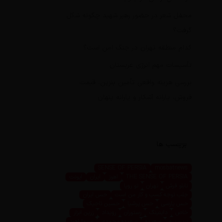
محفل شعر در حضور رهبر شهید چگونه شکل
گرفت؟
کدام منطقه تهران در جنگ امن است؟
تأسیسات مهم انرژی عربستان
بررسی هزینه واقعی تأمین بنزین، قیمت
فروش، یارانه آشکار و یارانه پنهان
برچسب ها
SENSE OF PERSIA
mosbatnews
THE SENSE OF PERSIA
اهوز
ایران
ایونت
تابلو فرش
تهران
تو رویا
جلب توجه کسب و کار من است
حس ایران
حس پارسی
حس پرشیا
حسین تاجیک
خاص
داینینگ
رستوران
رویداد
زرین ابزار
زرین پرو
سعیده
سعیده محمدی
سیما اهوز