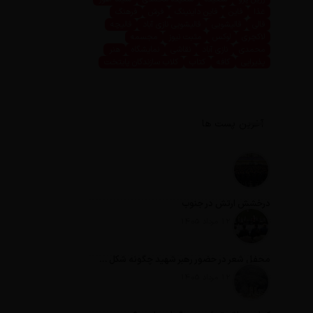
غذا
فاین
فاین داینینگ
فرش
فرهنگ
قالی
قالیشویی
قالیشویی نازی آباد
قالیچه
لاکچری
لوکس
مثبت نیوز
مجسمه
محمدی
نازی آباد
نقاشی
نمایشگاه
هنر
پذیرایی
کافه
کتاب
کلاب سازندگان پایتخت
آخرین پست ها
درخشش ارتش در جنوب
تاریخ انتشار: 12 مرداد 1405
محفل شعر در حضور رهبر شهید چگونه شکل گرفت؟
تاریخ انتشار: 12 مرداد 1405