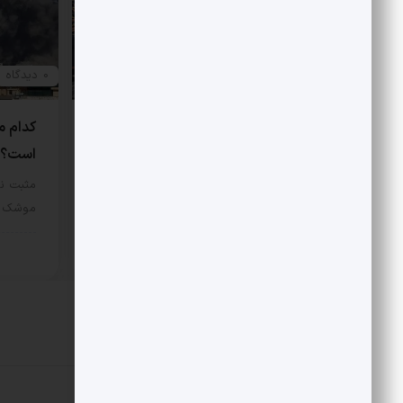
0 دیدگاه
0 دیدگاه
درخشش ارتش در جنوب
کدام م
است؟
مثبت نیوز – در جریان عملیات هوایی
یازدهم اسفند 1404، دو فروند…
مثبت نی
موشک و 
سیاسی
12 مرداد 1405
سیا
دیدگاهتان را بنویسید