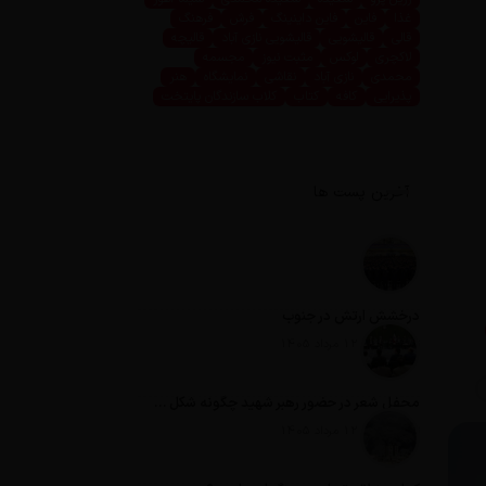
غذا
فاین
فاین داینینگ
فرش
فرهنگ
قالی
قالیشویی
قالیشویی نازی آباد
قالیچه
لاکچری
لوکس
مثبت نیوز
مجسمه
محمدی
نازی آباد
نقاشی
نمایشگاه
هنر
پذیرایی
کافه
کتاب
کلاب سازندگان پایتخت
آخرین پست ها
درخشش ارتش در جنوب
تاریخ انتشار: 12 مرداد 1405
محفل شعر در حضور رهبر شهید چگونه شکل گرفت؟
تاریخ انتشار: 12 مرداد 1405