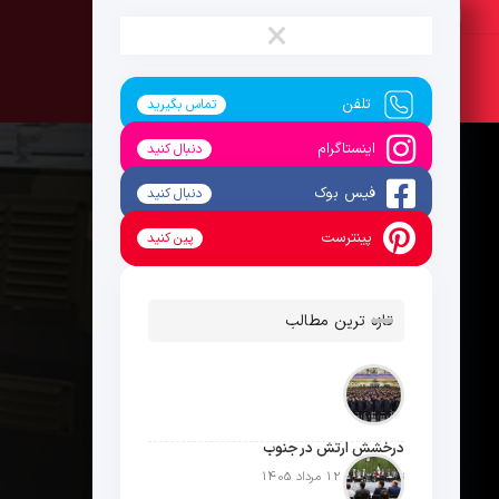
پنج‌شنبه ، 15 مرداد 1405
×
تلفن
تماس بگیرید
اینستاگرام
دنبال کنید
فیس بوک
دنبال کنید
پینترست
پین کنید
تازه ترین مطالب
درخشش ارتش در جنوب
تاریخ انتشار: 12 مرداد 1405