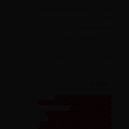
محفل شعر در حضور رهبر شهید چگونه شکل
گرفت؟
کدام منطقه تهران در جنگ امن است؟
تأسیسات مهم انرژی عربستان
بررسی هزینه واقعی تأمین بنزین، قیمت
فروش، یارانه آشکار و یارانه پنهان
برچسب ها
SENSE OF PERSIA
mosbatnews
THE SENSE OF PERSIA
اهوز
ایران
ایونت
تابلو فرش
تهران
تو رویا
جلب توجه کسب و کار من است
حس ایران
حس پارسی
حس پرشیا
حسین تاجیک
خاص
داینینگ
رستوران
رویداد
زرین ابزار
زرین پرو
سعیده
سعیده محمدی
سیما اهوز