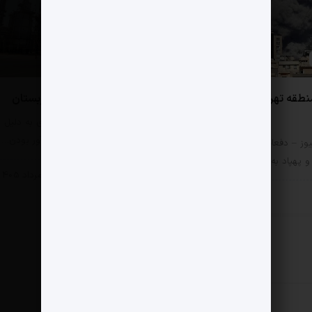
0 دیدگاه
نطقه تهران در جنگ امن
تأسیسات مهم انرژی عربستان
مثبت نیوز – تأسیسات انرژی به دلیل
پیوستگی زنجیره و اشتعال‌آور بودن…
وز – دفعات اصابت بمب،
پهپاد به مناطق 22…
سیاسی
11 مرداد 1405
سی
11 مرداد 1405