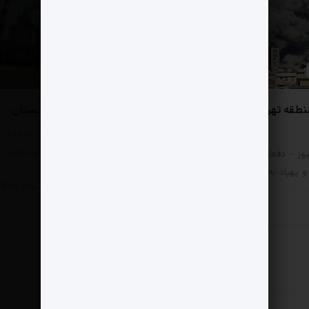
0 دیدگاه
نطقه تهران در جنگ امن
تأسیسات مهم انرژی عربستان
مثبت نیوز – تأسیسات انرژی به دلیل
پیوستگی زنجیره و اشتعال‌آور بودن…
وز – دفعات اصابت بمب،
پهپاد به مناطق 22…
سیاسی
11 مرداد 1405
سی
11 مرداد 1405