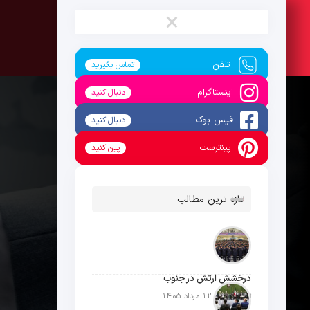
پنج‌شنبه ، 15 مرداد 1405
×
تلفن
تماس بگیرید
اینستاگرام
دنبال کنید
فیس بوک
دنبال کنید
پینترست
پین کنید
تازه ترین مطالب
درخشش ارتش در جنوب
تاریخ انتشار: 12 مرداد 1405