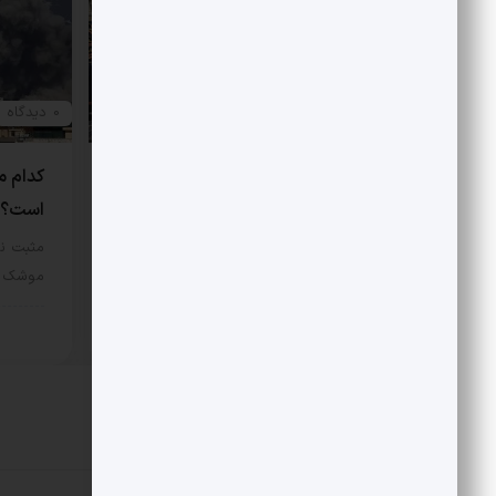
0 دیدگاه
0 دیدگاه
درخشش ارتش در جنوب
کدام م
است؟
مثبت نیوز – در جریان عملیات هوایی
یازدهم اسفند 1404، دو فروند…
مثبت نی
موشک و 
سیاسی
12 مرداد 1405
سیا
دیدگاهتان را بنویسید