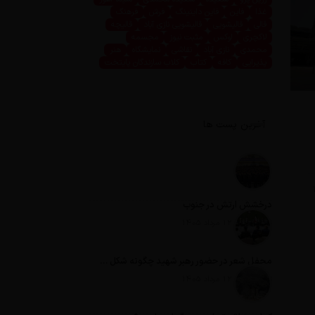
غذا
فاین
فاین داینینگ
فرش
فرهنگ
قالی
قالیشویی
قالیشویی نازی آباد
قالیچه
لاکچری
لوکس
مثبت نیوز
مجسمه
محمدی
نازی آباد
نقاشی
نمایشگاه
هنر
پذیرایی
کافه
کتاب
کلاب سازندگان پایتخت
آخرین پست ها
درخشش ارتش در جنوب
تاریخ انتشار: 12 مرداد 1405
محفل شعر در حضور رهبر شهید چگونه شکل گرفت؟
تاریخ انتشار: 12 مرداد 1405