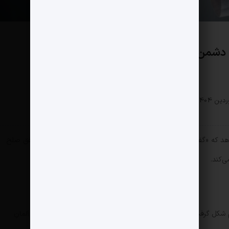
 دشمن تا مواجهه درست با ذی نفعان
سیاسی
0 دیدگاه
169 بازدید
هد که «گفتگوی اشتباه با دشمن» نه‌تنها منجر به کاهش تنش و تحقق صلح
‌کند.
کل گرفت و نهایتاً خوش‌بینی سران کشور‌های اروپایی به مذاکره با آلمانِ