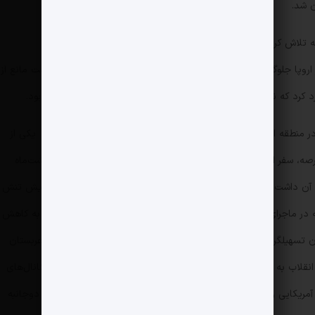
ن شد.
«نوئل چمبرلین»، نخست‌وزیر وقت انگلیس فردی بود که تلاش کرد تا با اجرای سیاستِ مماشات (Appeasement) در برابر
روپا جلوگیری کند اما این سیاست نه‌تنها به موفقیت نرسید و نتوانست مانع از
ارد کرد که نتیجه آن، نابودی گسترده زیرساخت‌های صنعتی این کشور بود.
منطقه است، باید به فکر استفاده از راهبرد ریاض در این مسیر بود. یکی از
ه، سفر احتمالی دونالد ترامپ به عربستان سعودی در اواخر اردیبهشت‌ماه
ی آن داشت و مقامات سیاسی در ریاض را نسبت به تبعات هرگونه افزایش تنش
که در ماجرای جنگ ائتلاف سعودی علیه یمن جواب داد و نهایتاً منجر به کاهش
ن تسهیلگر میان تهران و واشنگتن عمل کند. سفر ویژه فرستاده ویژه عربستان
ر انقلاب به تیتر یک رسانه‌های منطقه‌ای تبدیل شد، مشخص کرد که کانال‌های
کایی وجود دارد که اتفاقاً می‌توانند کارآمدتر و مؤثرتر از چانه‌زنی دوجانبه