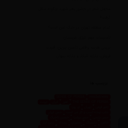
محفل شعر در حضور رهبر شهید چگونه شکل
گرفت؟
کدام منطقه تهران در جنگ امن است؟
تأسیسات مهم انرژی عربستان
بررسی هزینه واقعی تأمین بنزین، قیمت
فروش، یارانه آشکار و یارانه پنهان
برچسب ها
SENSE OF PERSIA
mosbatnews
THE SENSE OF PERSIA
اهوز
ایران
ایونت
تابلو فرش
تهران
تو رویا
جلب توجه کسب و کار من است
حس ایران
حس پارسی
حس پرشیا
حسین تاجیک
خاص
داینینگ
رستوران
رویداد
زرین ابزار
زرین پرو
سعیده
سعیده محمدی
سیما اهوز