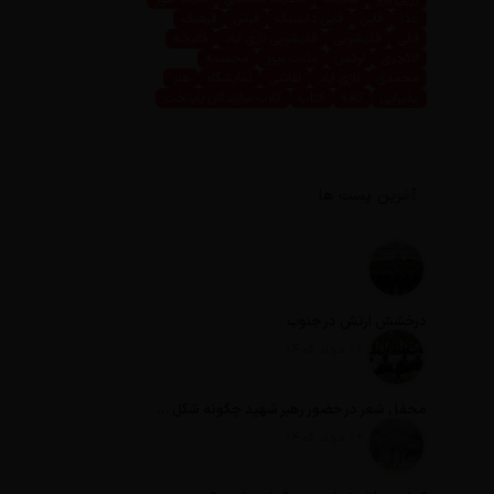
غذا
فاین
فاین داینینگ
فرش
فرهنگ
قالی
قالیشویی
قالیشویی نازی آباد
قالیچه
لاکچری
لوکس
مثبت نیوز
مجسمه
محمدی
نازی آباد
نقاشی
نمایشگاه
هنر
پذیرایی
کافه
کتاب
کلاب سازندگان پایتخت
آخرین پست ها
درخشش ارتش در جنوب
تاریخ انتشار: 12 مرداد 1405
محفل شعر در حضور رهبر شهید چگونه شکل گرفت؟
تاریخ انتشار: 12 مرداد 1405