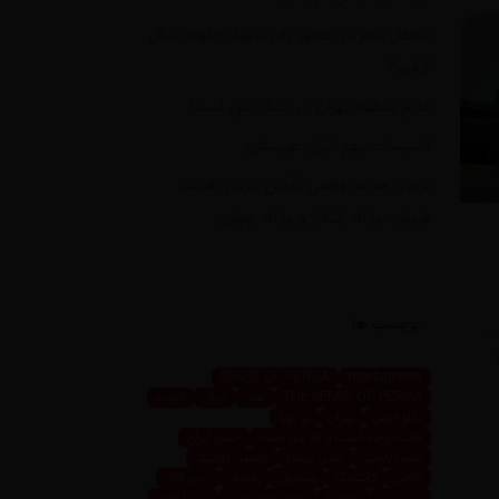
محفل شعر در حضور رهبر شهید چگونه شکل
گرفت؟
کدام منطقه تهران در جنگ امن است؟
تأسیسات مهم انرژی عربستان
بررسی هزینه واقعی تأمین بنزین، قیمت
فروش، یارانه آشکار و یارانه پنهان
برچسب ها
SENSE OF PERSIA
mosbatnews
THE SENSE OF PERSIA
اهوز
ایران
ایونت
تابلو فرش
تهران
تو رویا
جلب توجه کسب و کار من است
حس ایران
حس پارسی
حس پرشیا
حسین تاجیک
خاص
داینینگ
رستوران
رویداد
زرین ابزار
زرین پرو
سعیده
سعیده محمدی
سیما اهوز