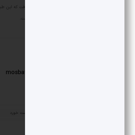
بر این مبنا نمی‌توان این استدلال را پذیرفت که این 
مجلس نشان دهنده دشمنی با مردم است.
mosbatnews
«
جنجال ۲ درصدی‌ها شکست خورد
پست قبلی
مقالات مرتبط