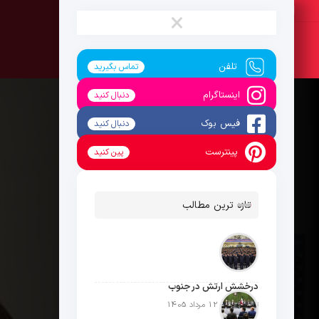
شنبه ، 17 مرداد 1405
×
تلفن
تماس بگیرید
اینستاگرام
دنبال کنید
فیس بوک
دنبال کنید
پینترست
پین کنید
تازه ترین مطالب
درخشش ارتش در جنوب
تاریخ انتشار: 12 مرداد 1405