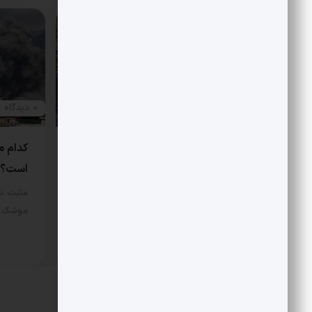
0 دیدگاه
0 دیدگاه
درخشش ارتش در جنوب
کدام م
است؟
مثبت نیوز – در جریان عملیات هوایی
یازدهم اسفند 1404، دو فروند…
مثبت نی
موشک و 
سیاسی
12 مرداد 1405
سیا
دیدگاهتان را بنویسید