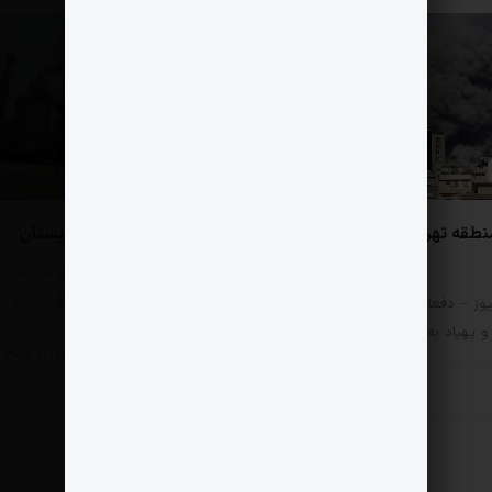
0 دیدگاه
نطقه تهران در جنگ امن
تأسیسات مهم انرژی عربستان
مثبت نیوز – تأسیسات انرژی به دلیل
پیوستگی زنجیره و اشتعال‌آور بودن…
وز – دفعات اصابت بمب،
پهپاد به مناطق 22…
سیاسی
11 مرداد 1405
سی
11 مرداد 1405