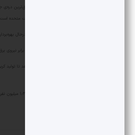
تنها اندکی عمیق‌تر از گرند کنیون در ایالات متحده است.
چین رکورددار بزرگترین نیروگاه برق آبی درحال بهره‌بر
این ابرسد جدید درمجموع می‌تواند سه برابر نیروی برق‌آب
۲۰۶۰ دست یابد.
فقط درطول ساخت سد سه‌دره بیش‌از ۱٫۲۵ میلیون نفر از خانه‌های خود رانده شدند.