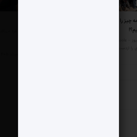
0 دیدگاه
ه چیز را به چشم آسیب
از لینه‌کر چه می دانیم؟
یم؟!
مثبت نیوز – «اتفاقی که در غزه می‌افت
کشتار هزاران کودک است؛…
وز – عادت کرده‌ایم هر امر
ی را ازدست‌رفتن ارزش‌ها بنامیم.
سبک زندگی
4 مرداد 1405
زندگی
6 مرداد 1405