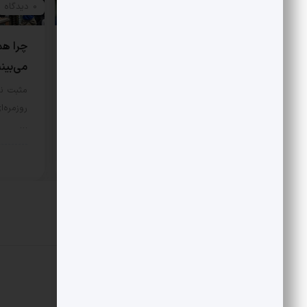
0 دیدگاه
0 دیدگاه
هتاکی و گستاخی به جای انتقاد
چرا هم
می‌بین
در مورد اصل نگاه علی شریعتی به
اسلام و اندیشه غرب، نگاه‌‌ها…
مثبت نی
روزمره‌ا
سبک زندگی
7 مرداد 1405
…
سبک 
دیدگاهتان را بنویسید