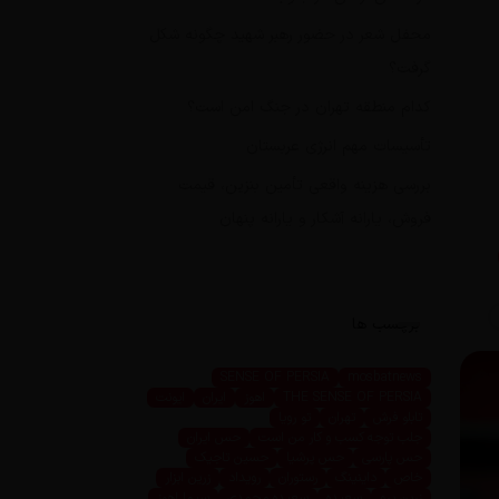
محفل شعر در حضور رهبر شهید چگونه شکل
گرفت؟
کدام منطقه تهران در جنگ امن است؟
تأسیسات مهم انرژی عربستان
بررسی هزینه واقعی تأمین بنزین، قیمت
فروش، یارانه آشکار و یارانه پنهان
برچسب ها
SENSE OF PERSIA
mosbatnews
THE SENSE OF PERSIA
اهوز
ایران
ایونت
تابلو فرش
تهران
تو رویا
جلب توجه کسب و کار من است
حس ایران
حس پارسی
حس پرشیا
حسین تاجیک
خاص
داینینگ
رستوران
رویداد
زرین ابزار
زرین پرو
سعیده
سعیده محمدی
سیما اهوز