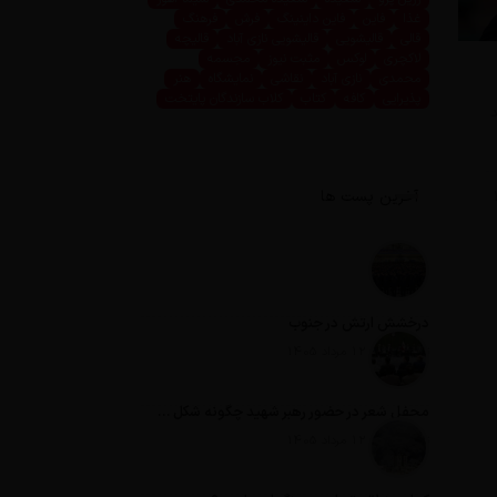
غذا
فاین
فاین داینینگ
فرش
فرهنگ
قالی
قالیشویی
قالیشویی نازی آباد
قالیچه
لاکچری
لوکس
مثبت نیوز
مجسمه
محمدی
نازی آباد
نقاشی
نمایشگاه
هنر
پذیرایی
کافه
کتاب
کلاب سازندگان پایتخت
د
آخرین پست ها
درخشش ارتش در جنوب
تاریخ انتشار: 12 مرداد 1405
محفل شعر در حضور رهبر شهید چگونه شکل گرفت؟
تاریخ انتشار: 12 مرداد 1405