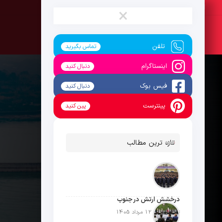
پنج‌شنبه ، 15 مرداد 1405
×
تلفن
تماس بگیرید
اینستاگرام
دنبال کنید
فیس بوک
دنبال کنید
پینترست
پین کنید
تازه ترین مطالب
درخشش ارتش در جنوب
تاریخ انتشار: 12 مرداد 1405