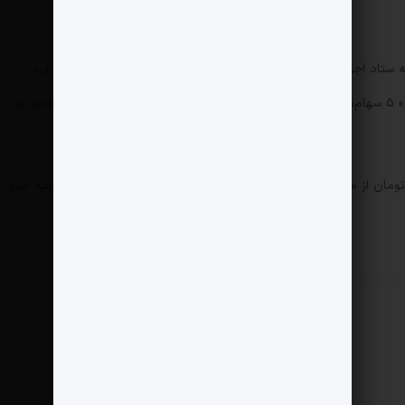
 ستاد اجرایی فرمان امام)، «مبین وان کیش»، «ستارگان نوآوری داوین»،
«معنا معدن نوآوری اندیشه» و «توسعه کارآفرینی بهمن» 5 سهام‌دار مهرگان سرمایه پارس بودند که تمامی سهامشان را به همراه اول
تسویه معامله نیز به این صورت است که 100 میلیارد تومان از مبلغ قرارداد 21 آذر امسال پرداخت شده و تا 8 ماه آینده، بقیه مبلغ