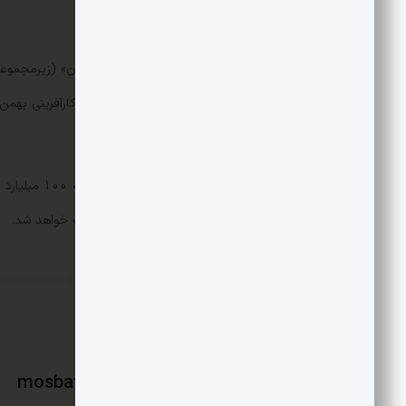
سهام آسیاتک را در اختیار دارد.
شرکت‌های «گسترش الکترونیک تدبیر ایران» (زیرمجموعه
واگذار کردند.
در چند فقره چک به فروشندگان پرداخت خواهد شد.
mosbatnews