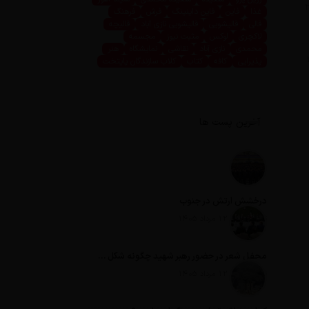
با پرداخت ۲۸
غذا
فاین
فاین داینینگ
فرش
فرهنگ
قالی
قالیشویی
قالیشویی نازی آباد
قالیچه
لاکچری
لوکس
مثبت نیوز
مجسمه
محمدی
نازی آباد
نقاشی
نمایشگاه
هنر
پذیرایی
کافه
کتاب
کلاب سازندگان پایتخت
آخرین پست ها
درخشش ارتش در جنوب
تاریخ انتشار: 12 مرداد 1405
محفل شعر در حضور رهبر شهید چگونه شکل گرفت؟
تاریخ انتشار: 12 مرداد 1405