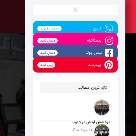
شنبه ، 17 مرداد 1405
×
تلفن
تماس بگیرید
اینستاگرام
دنبال کنید
فیس بوک
دنبال کنید
پینترست
پین کنید
تازه ترین مطالب
درخشش ارتش در جنوب
تاریخ انتشار: 12 مرداد 1405