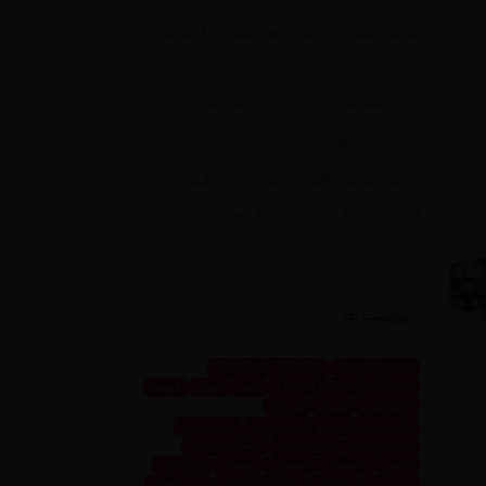
محفل شعر در حضور رهبر شهید چگونه شکل
گرفت؟
کدام منطقه تهران در جنگ امن است؟
تأسیسات مهم انرژی عربستان
بررسی هزینه واقعی تأمین بنزین، قیمت
فروش، یارانه آشکار و یارانه پنهان
برچسب ها
SENSE OF PERSIA
mosbatnews
THE SENSE OF PERSIA
اهوز
ایران
ایونت
تابلو فرش
تهران
تو رویا
جلب توجه کسب و کار من است
حس ایران
حس پارسی
حس پرشیا
حسین تاجیک
خاص
داینینگ
رستوران
رویداد
زرین ابزار
زرین پرو
سعیده
سعیده محمدی
سیما اهوز