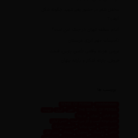
محفل شعر در حضور رهبر شهید چگونه شکل
گرفت؟
کدام منطقه تهران در جنگ امن است؟
تأسیسات مهم انرژی عربستان
بررسی هزینه واقعی تأمین بنزین، قیمت
فروش، یارانه آشکار و یارانه پنهان
برچسب ها
SENSE OF PERSIA
mosbatnews
THE SENSE OF PERSIA
اهوز
ایران
ایونت
تابلو فرش
تهران
تو رویا
جلب توجه کسب و کار من است
حس ایران
حس پارسی
حس پرشیا
حسین تاجیک
خاص
داینینگ
رستوران
رویداد
زرین ابزار
زرین پرو
سعیده
سعیده محمدی
سیما اهوز