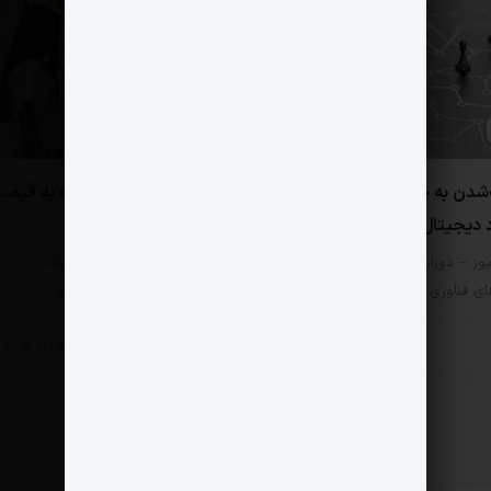
0 دیدگاه
شدن به چابکی اکوسیستم
یک دستگاه زهوار‌دررفته به قیم
 دیجیتال ایران می انجامد
رخش رستم!
یوز – دوران سنجیدن موفقیت
مثبت نیوز – جمعه حوالی عصر، 100
ی فناوری با تعداد کارکنان رو…
اثر هنری چوب حراج خوردند…
 خصوصی
بخش خصوصی
6 مرداد 1405
5 مرداد 1405