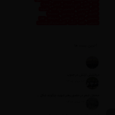
غذا
فاین
فاین داینینگ
فرش
فرهنگ
قالی
قالیشویی
قالیشویی نازی آباد
قالیچه
لاکچری
لوکس
مثبت نیوز
مجسمه
محمدی
نازی آباد
نقاشی
نمایشگاه
هنر
پذیرایی
کافه
کتاب
کلاب سازندگان پایتخت
آخرین پست ها
درخشش ارتش در جنوب
تاریخ انتشار: 12 مرداد 1405
محفل شعر در حضور رهبر شهید چگونه شکل گرفت؟
تاریخ انتشار: 12 مرداد 1405