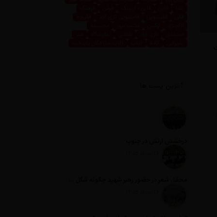
غذا
فاین
فاین داینینگ
فرش
فرهنگ
قالی
قالیشویی
قالیشویی نازی آباد
قالیچه
لاکچری
لوکس
مثبت نیوز
مجسمه
محمدی
نازی آباد
نقاشی
نمایشگاه
هنر
پذیرایی
کافه
کتاب
کلاب سازندگان پایتخت
ت
آخرین پست ها
درخشش ارتش در جنوب
تاریخ انتشار: 12 مرداد 1405
محفل شعر در حضور رهبر شهید چگونه شکل گرفت؟
تاریخ انتشار: 12 مرداد 1405