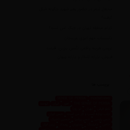
محفل شعر در حضور رهبر شهید چگونه شکل
گرفت؟
کدام منطقه تهران در جنگ امن است؟
تأسیسات مهم انرژی عربستان
بررسی هزینه واقعی تأمین بنزین، قیمت
فروش، یارانه آشکار و یارانه پنهان
برچسب ها
SENSE OF PERSIA
mosbatnews
THE SENSE OF PERSIA
اهوز
ایران
ایونت
تابلو فرش
تهران
تو رویا
جلب توجه کسب و کار من است
حس ایران
حس پارسی
حس پرشیا
حسین تاجیک
خاص
داینینگ
رستوران
رویداد
زرین ابزار
زرین پرو
سعیده
سعیده محمدی
سیما اهوز