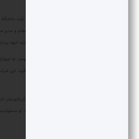
است.
اینتل شد و در حال حاضر به‌عنوان قائم‌مقام و مدیر
میان طراحی معماری، فرایند ساخت و تولید انبوه پردازند
فاندری، جلوی افت ارزش سهام خود را بگیرد. این شرک
کند.
سخنگوی اینتل در مصاحبه با مجله‌ی اورگن‌لایو بیان ک
این انتظار که روزی مسئول آن واحد شود. او مسئولیت‌
فناوری آماده شود.»