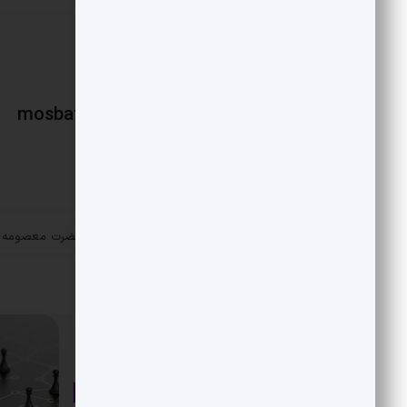
mosbatnews
«
لوستر ۱/۵ تُنی در حرم حضرت معصومه
پست قبلی
تصاویر
مقالات مرتبط