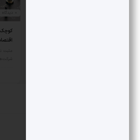
0 دیدگاه
0 دیدگاه
سرمایه از تهران به دمشق
کوچک‌
اقتصاد
مثبت نیوز – نخستین سرمایه‌گذاری
بزرگ خارجی در اکوسیستم فناوری
مثبت ن
سوریه، نصیب…
شرکت‌ها
بخش خصوصی
7 مرداد 1405
بخش
دیدگاهتان را بنویسید