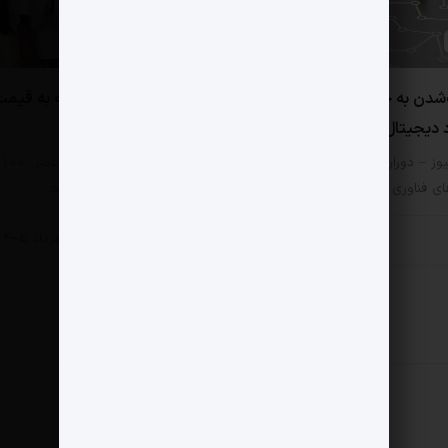
0 دیدگاه
شدن به چابکی اکوسیستم
یک دستگاه زهوار‌دررفته به قیم
 دیجیتال ایران می انجامد
رخش رستم!
یوز – دوران سنجیدن موفقیت
مثبت نیوز – جمعه حوالی عصر، 100
ی فناوری با تعداد کارکنان رو…
اثر هنری چوب حراج خوردند…
 خصوصی
بخش خصوصی
6 مرداد 1405
5 مرداد 1405