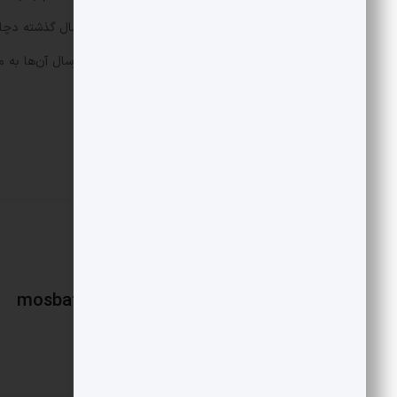
دلیل شرایط دمایی بالا
برای خروج این پمپ‌ها از عمق چاه‌ها، ارسال آن‌ها ب
اعماق چاه‌ها شد.
mosbatnews