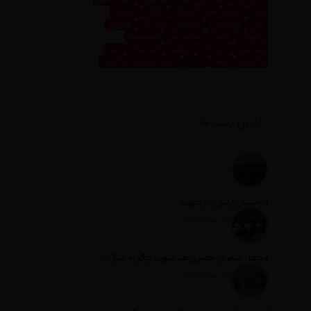
غذا
فاین
فاین داینینگ
فرش
فرهنگ
قالی
قالیشویی
قالیشویی نازی آباد
قالیچه
لاکچری
لوکس
مثبت نیوز
مجسمه
محمدی
نازی آباد
نقاشی
نمایشگاه
هنر
پذیرایی
کافه
کتاب
کلاب سازندگان پایتخت
آخرین پست ها
درخشش ارتش در جنوب
تاریخ انتشار: 12 مرداد 1405
محفل شعر در حضور رهبر شهید چگونه شکل گرفت؟
تاریخ انتشار: 12 مرداد 1405