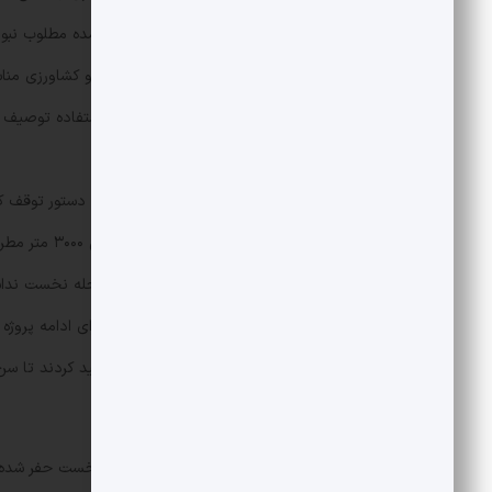
وقت نیرو اعلام کرد کیفیت آب به‌دست‌آمده مطلوب نبو
میکروزیمنس بر سانتی‌متر) و غیرقابل استفاده توصیف 
کرد.
انتشار این نتایج با
مدتی بعد پیش
شد؛ اما یافته‌ها تفاوت چشمگیری با مرحله نخست نداشت
موضوعی که بر پیچیدگی تصمیم‌گیری برای ادامه پروژه اف
معتبر با همکاری سازمان انرژی اتمی تأکید کردند تا 
یا توقف پروژه اتخاذ گردد.
چاه دوم با فاصله کمی نسبت به چاه نخست حفر شده و خروجی آب آن بین ۰