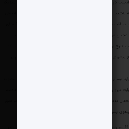
ب‌های ژرف در ادبیات دولت و مجلس مطرح شد، دو عنصر هم‌زمان در حال تقویت یکدیگر
‌شدت نیازمند ارائه چهره‌ای فعال و امیدساز بود. همین هم‌افزایی، ایده‌ای
و به قلب سند‌های بودجه‌ای رساند. قدم اول، اضافه‌شدن «مطالعات آب‌های
عجیبی نبود؛ اما در ایران ورود هر عنوانی به بودجه یعنی کسب رسمیت
می طرح بود. هیچ گزارش هیدروژئولوژیک معتبر بین‌المللی وجود نداشت که
انع پیشروی پروژه نمی‌شد، چون در آن مقطع سرعت تصمیم‌گیری مقدم بر
 مردادماه 96 هیئت دولت وقت اعتبار 25 میلیارد تومانی برای حفر مطالعاتی نخستین چاه آب ژرف کشور در زابل را مصوب
ارت نیرو و معاونت علمی و فناوری ریاست‌جمهوری دنبال می‌شد، اسفندماه
96 با انتخاب شرکت «پدکس» زیرمجموعه بنیاد مستضعفان به‌عنوان پیمانکار آغاز شد و در ادامه این چاه اواسط سال 97 در عمق
هوی بسیار رسانه‌ای شد.
در سال ۱۳۹۹ و پس از آنکه عملیات حفاری به عمق ۲۱۹۱ متر رسید، نتایج اولیه نمونه‌برداری آب از محل استخراج منتشر شد. وزیر