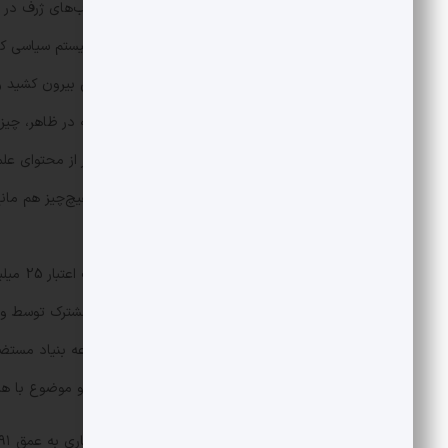
از همان سال ۱۳۹۴ که نخستین‌بار نام آ
بودند. یک منطقه گرفتار بحران و یک سیستم سیاسی که به
نسبتاً مبهم را از حاشیه جلسات کارشناسی بیرون کشید 
ژرف» به ردیف‌های بودجه بود. ردیفی که در ظاهر، چیز 
سیاسی. این رسمیت از همان ابتدا مهم‌تر از محتوای عل
فرضیه «مخزن عظیم» را تأیید کند؛ اما هیچ‌چیز هم م
قطعیت علمی بود.
درنهایت
کرد و در نهایت این پروژه که به‌صورت مشترک توسط وز
بیش از دو هزار متری زمین به آب رسید و موضوع با هیا