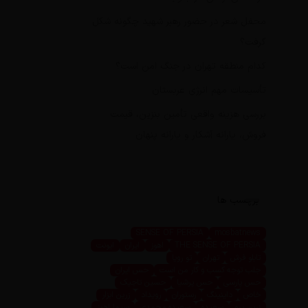
محفل شعر در حضور رهبر شهید چگونه شکل
گرفت؟
کدام منطقه تهران در جنگ امن است؟
تأسیسات مهم انرژی عربستان
بررسی هزینه واقعی تأمین بنزین، قیمت
فروش، یارانه آشکار و یارانه پنهان
برچسب ها
SENSE OF PERSIA
mosbatnews
THE SENSE OF PERSIA
اهوز
ایران
ایونت
تابلو فرش
تهران
تو رویا
جلب توجه کسب و کار من است
حس ایران
حس پارسی
حس پرشیا
حسین تاجیک
خاص
داینینگ
رستوران
رویداد
زرین ابزار
زرین پرو
سعیده
سعیده محمدی
سیما اهوز