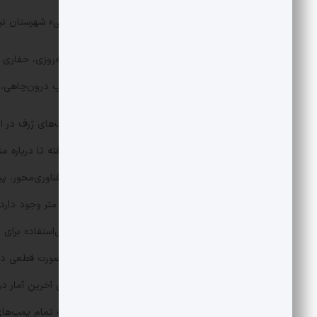
سومین چاه آب ژرف نیز در منطقه «ادیمی» شهرستان نیمر
میلیون لیتر در روز است؛ اما با نصب پمپ درون‌چاهی، 
درنهایت از سال ۱۴۰۲، ادامه مطالعات آب
تاکنون تحت آزمایش‌های متعدد قرار گرفته تا درباره 
نیست. تحلیل منابع آب در اعماق زیاد، فناوری‌محور، 
می‌دهد منابع آبی در 
بالاست و دمای آن فراتر از محدوده قابل‌استفاده برا
همچنان نامشخص است و نمی‌توان به‌صورت قطعی درباره