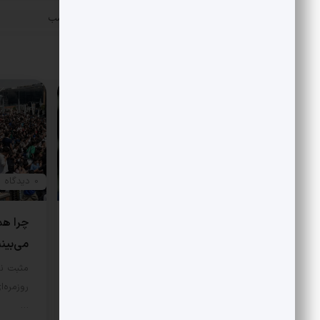
«
اکران رسانه ای هزارویک‌شب
پست قبلی
مقالات مرتبط
0 دیدگاه
0 دیدگاه
هتاکی و گستاخی به جای انتقاد
چرا هم
می‌بین
در مورد اصل نگاه علی شریعتی به
اسلام و اندیشه غرب، نگاه‌‌ها…
مثبت نی
روزمره‌ا
سبک زندگی
7 مرداد 1405
…