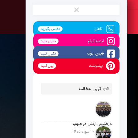
پنج‌شنبه ، 15 مرداد 1405
×
تلفن
تماس بگیرید
اینستاگرام
دنبال کنید
فیس بوک
دنبال کنید
پینترست
پین کنید
تازه ترین مطالب
درخشش ارتش در جنوب
تاریخ انتشار: 12 مرداد 1405