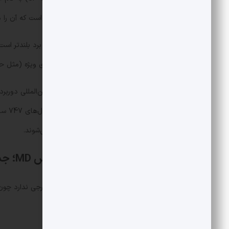
پهن‌پیکر، دارای عرشه بالایی (دک دوم) است که آن را مت
بوئینگ 747 – SP یک نسخه کوچکتر با برد 
در پروازهای مسافربری داخلی یا پروازهای ویژه (مثل حج
تا ۵۰
به ندرت در پروازهای مسافربری دیده می‌شوند.
هواپیماهای مک‌دانل داگلاس MD؛ جدال با سن و تحریم
این شرکت در حال حاضر دیگر وجود خارجی ندارد چون 
همچنان با نام MD شناخته می‌شوند.