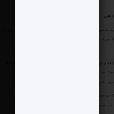
A300-6): این هواپیما یکی از قدیمی‌ترین مدل‌های ایرباس در ایران است. دو موتور دارد و برای پروازهای
برد متوسط طراحی شده. بدنه نسبتاً پهن دارد که معمولاً چیدمان صندلی آن 2-4-2 (دو صندلی، راهرو، چهار صندلی، راهرو، دو
 داخلی پرتردد و برخی مسیرهای کوتاه (مثلاً به شهرهای نزدیک) استفاده می‌شود چون
لاً عمر بالایی دارند و از نظر فنی نیازمند نگهداری دقیق هستند. اکثر
ایرباس A310، مدل کوچکتر و با برد کوتاه‌تر از A300 که دو موتور دارد و بدنه پهن آن به A300 شبیه است. معمولاً برای پروازهای
 جزو هواپیماهای قدیمی ناوگان ایران محسوب می‌شود. این مدل‌ها نیز