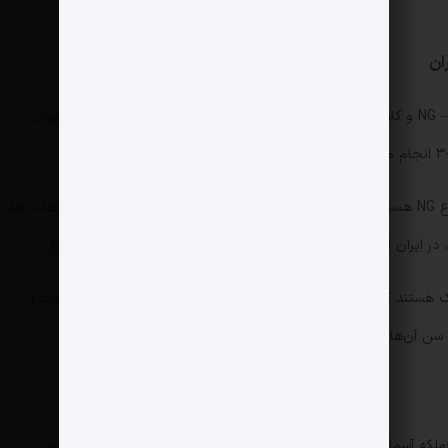
بوئینگ 737 (شامل خانواده 737 NG – Next Generation و کلاسیک)، مانند A320 جزو هواپیماهای پرطرفدار تک‌راهرو جهان
مدل‌های قدیمی‌تر (کلاسیک) و مدل‌های جدیدتر از نوع NG هستند و در پروازهای داخلی پرتردد و مسیرهای کوتاه مورد استفاده قرار
اکثر بوئینگ‌های ۷۳۷ فعال در ایران از مدل‌های کلاسیک هستند که سن آن‌ها بیش از ۲۵ سال است. مدل‌های NG (نسل جدید)
۲ سال برآورد می‌شود.
نواده 747-200 و 747-SP) به نام «ملکه آسمان‌ها» شناخته می‌شود. این هواپیمای غول‌پیکر چهار موتوره و