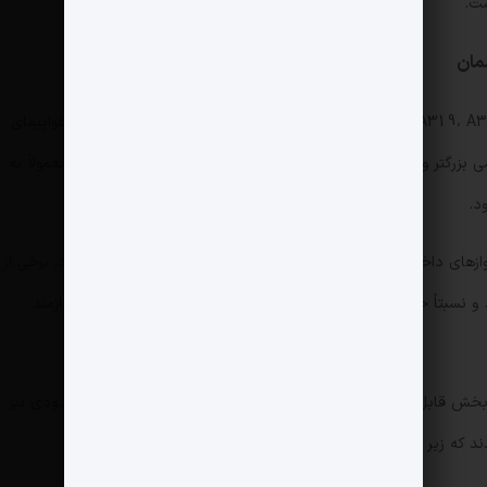
ایرباس A320 شامل خانواده A320 شامل A319، A320، A321، جزو پرطرفدارترین هواپیماهای تک‌راهرو جهان هستند. هواپیمای
مدل پایه است،A319 کمی کوچکتر و A321 کمی بزرگتر و کشیده‌تر است. همگی دو موتور دارند و چیدمان صندلی معمولاً به
زهای داخلی یا سفر به ترکیه، ارمنستان، امارات و… به حساب می‌آیند. برخی از
و نسبتاً جدیدتر هستند اما بخش عمده‌ای نیز عمر بالایی دارند و نیازمند
این خانواده از ایرباس‌ها تنوع سنی بیشتری دارند؛ سن بخش قابل توجهی از آن‌ها به ۲۰ تا ۲۵ سال می‌رسد ولی تعداد محدودی نیز