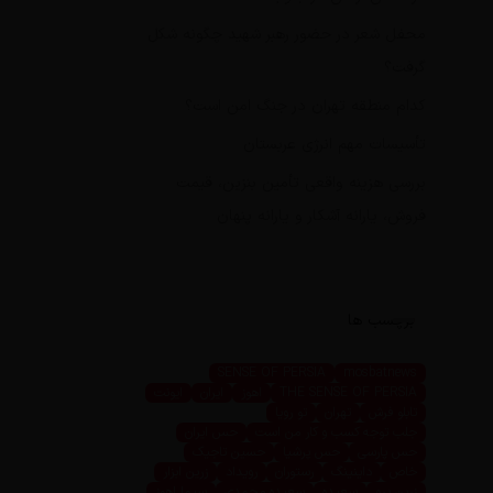
محفل شعر در حضور رهبر شهید چگونه شکل
گرفت؟
کدام منطقه تهران در جنگ امن است؟
تأسیسات مهم انرژی عربستان
بررسی هزینه واقعی تأمین بنزین، قیمت
فروش، یارانه آشکار و یارانه پنهان
برچسب ها
SENSE OF PERSIA
mosbatnews
THE SENSE OF PERSIA
اهوز
ایران
ایونت
تابلو فرش
تهران
تو رویا
جلب توجه کسب و کار من است
حس ایران
حس پارسی
حس پرشیا
حسین تاجیک
خاص
داینینگ
رستوران
رویداد
زرین ابزار
زرین پرو
سعیده
سعیده محمدی
سیما اهوز