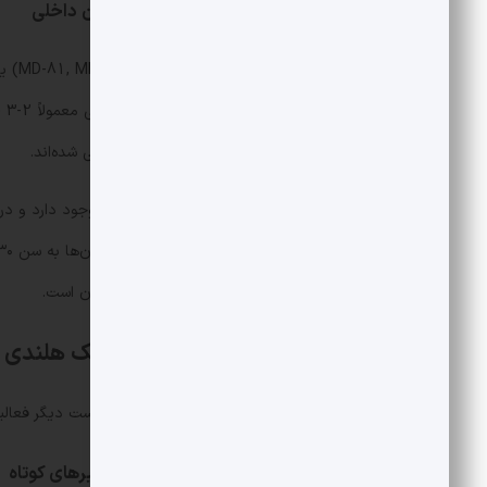
MD-80؛ معضل فرسودگی در ناوگان داخلی
D-80
برای پروازهای برد کوتاه تا متوسط طراحی شده‌اند.
بین‌المللی ناشی از فرسودگی همین ناوگان است.
هواپیماهای فوکر؛ جت کوچک هلندی
شرکت هواپیماسازی هلندی فوکر مدت‌هاست دیگر فعالیتی ن
فوکر ۱۰۰؛ کوچک اما پرکاربرد در مسیرهای کوتاه