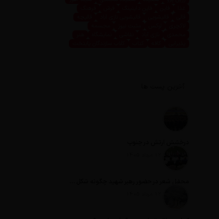
غذا
فاین
فاین داینینگ
فرش
فرهنگ
قالی
قالیشویی
قالیشویی نازی آباد
قالیچه
لاکچری
لوکس
مثبت نیوز
مجسمه
محمدی
نازی آباد
نقاشی
نمایشگاه
هنر
پذیرایی
کافه
کتاب
کلاب سازندگان پایتخت
آخرین پست ها
درخشش ارتش در جنوب
تاریخ انتشار: 12 مرداد 1405
محفل شعر در حضور رهبر شهید چگونه شکل گرفت؟
تاریخ انتشار: 12 مرداد 1405