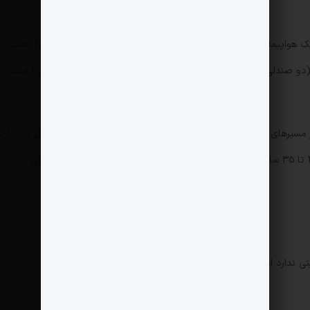
M (شامل MD-81, MD-82, MD-83, MD-88) یک هواپیمای جت با دو موتور است که در قسمت انتهایی بدنه (عقب) نصب
شده‌اند. تک‌راهرو است و چیدمان صندلی معمولاً 2-3 (دو صندلی، راهرو، سه صندلی) یا 3-2 (سه صندلی، راهرو، دو صندلی) است.
تعداد زیادی از این هواپیماها در ایران وجود دارد و در مسیرهای داخلی به کار گرفته می‌شوند. اکثر هواپیماهای MD-80 فعال در ایران
بیش از ۲۵ سال عمر دارند و بسیاری از آن‌ها به سن ۳۰ تا ۳۵ سالگی رسیده‌اند. بخش عمده مشکلات ایمنی و محدودیت‌های
دارد اما هواپیماهایش در ایران هنوز پرواز می‌کنند.