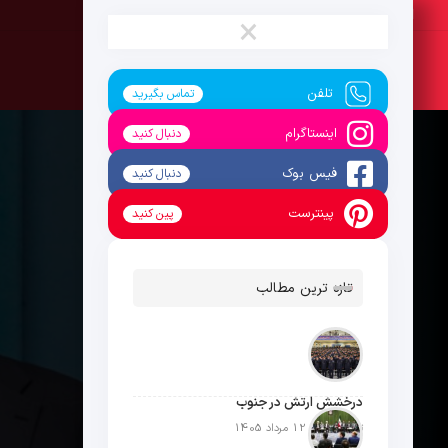
پنج‌شنبه ، 15 مرداد 1405
×
تلفن
تماس بگیرید
اینستاگرام
دنبال کنید
فیس بوک
دنبال کنید
پینترست
پین کنید
تازه ترین مطالب
درخشش ارتش در جنوب
تاریخ انتشار: 12 مرداد 1405