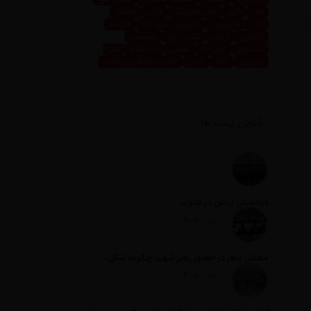
غذا
فاین
فاین داینینگ
فرش
فرهنگ
قالی
قالیشویی
قالیشویی نازی آباد
قالیچه
لاکچری
لوکس
مثبت نیوز
مجسمه
محمدی
نازی آباد
نقاشی
نمایشگاه
هنر
پذیرایی
کافه
کتاب
کلاب سازندگان پایتخت
آخرین پست ها
درخشش ارتش در جنوب
تاریخ انتشار: 12 مرداد 1405
محفل شعر در حضور رهبر شهید چگونه شکل گرفت؟
تاریخ انتشار: 12 مرداد 1405