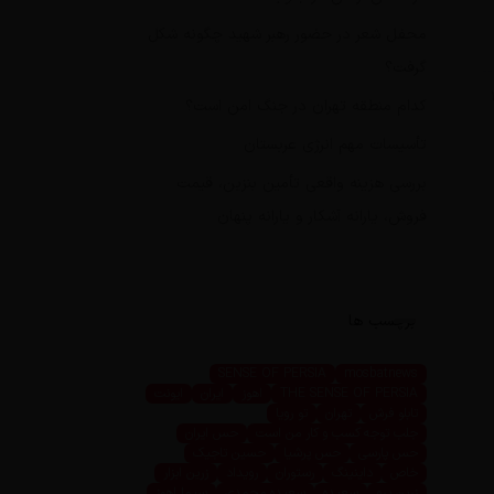
محفل شعر در حضور رهبر شهید چگونه شکل
گرفت؟
کدام منطقه تهران در جنگ امن است؟
تأسیسات مهم انرژی عربستان
بررسی هزینه واقعی تأمین بنزین، قیمت
فروش، یارانه آشکار و یارانه پنهان
برچسب ها
SENSE OF PERSIA
mosbatnews
THE SENSE OF PERSIA
اهوز
ایران
ایونت
تابلو فرش
تهران
تو رویا
جلب توجه کسب و کار من است
حس ایران
حس پارسی
حس پرشیا
حسین تاجیک
خاص
داینینگ
رستوران
رویداد
زرین ابزار
زرین پرو
سعیده
سعیده محمدی
سیما اهوز