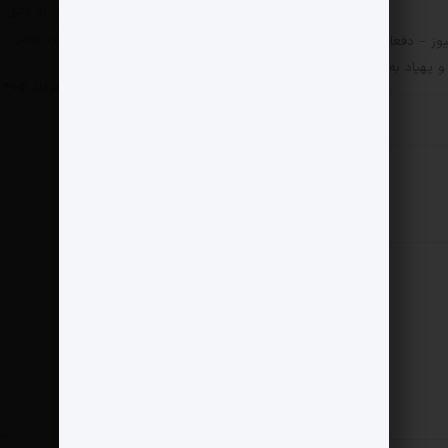
مثبت نیوز – تأسیسات انرژی به دلیل
پیوستگی زنجیره و اشتعال‌آور بودن…
وز – دفعات اصابت بمب،
پهپاد به مناطق 22…
سیاسی
11 مرداد 1405
سی
11 مرداد 1405