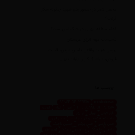
محفل شعر در حضور رهبر شهید چگونه شکل
گرفت؟
کدام منطقه تهران در جنگ امن است؟
تأسیسات مهم انرژی عربستان
بررسی هزینه واقعی تأمین بنزین، قیمت
فروش، یارانه آشکار و یارانه پنهان
برچسب ها
SENSE OF PERSIA
mosbatnews
THE SENSE OF PERSIA
اهوز
ایران
ایونت
تابلو فرش
تهران
تو رویا
جلب توجه کسب و کار من است
حس ایران
حس پارسی
حس پرشیا
حسین تاجیک
خاص
داینینگ
رستوران
رویداد
زرین ابزار
زرین پرو
سعیده
سعیده محمدی
سیما اهوز