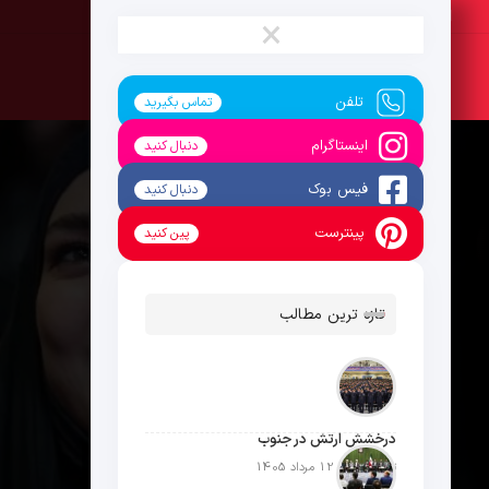
شنبه ، 17 مرداد 1405
×
تلفن
تماس بگیرید
اینستاگرام
دنبال کنید
فیس بوک
دنبال کنید
پینترست
پین کنید
تازه ترین مطالب
درخشش ارتش در جنوب
تاریخ انتشار: 12 مرداد 1405