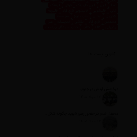
غذا
فاین
فاین داینینگ
فرش
فرهنگ
قالی
قالیشویی
قالیشویی نازی آباد
قالیچه
لاکچری
لوکس
مثبت نیوز
مجسمه
محمدی
نازی آباد
نقاشی
نمایشگاه
هنر
پذیرایی
کافه
کتاب
کلاب سازندگان پایتخت
آخرین پست ها
درخشش ارتش در جنوب
تاریخ انتشار: 12 مرداد 1405
محفل شعر در حضور رهبر شهید چگونه شکل گرفت؟
تاریخ انتشار: 12 مرداد 1405