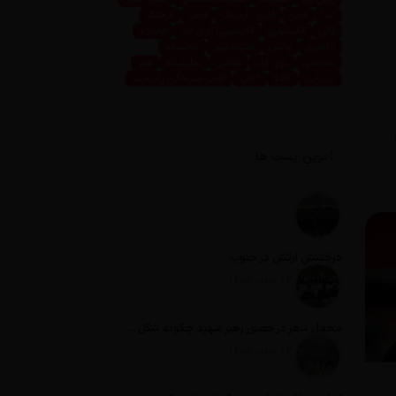
غذا
فاین
فاین داینینگ
فرش
فرهنگ
قالی
قالیشویی
قالیشویی نازی آباد
قالیچه
لاکچری
لوکس
مثبت نیوز
مجسمه
محمدی
نازی آباد
نقاشی
نمایشگاه
هنر
پذیرایی
کافه
کتاب
کلاب سازندگان پایتخت
آخرین پست ها
درخشش ارتش در جنوب
تاریخ انتشار: 12 مرداد 1405
محفل شعر در حضور رهبر شهید چگونه شکل گرفت؟
تاریخ انتشار: 12 مرداد 1405