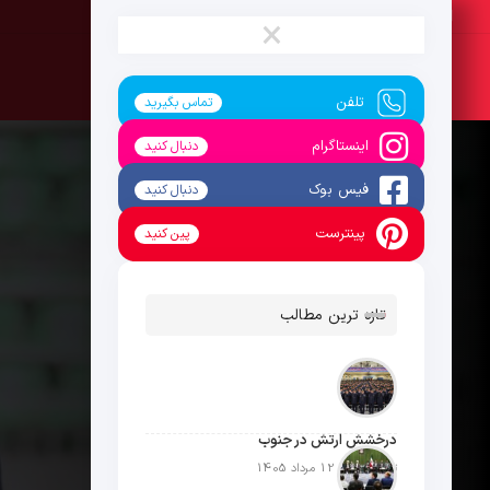
جمعه ، 16 مرداد 1405
×
تلفن
تماس بگیرید
اینستاگرام
دنبال کنید
فیس بوک
دنبال کنید
پینترست
پین کنید
تازه ترین مطالب
درخشش ارتش در جنوب
تاریخ انتشار: 12 مرداد 1405