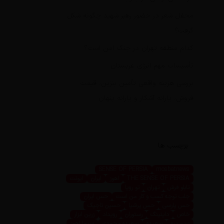
محفل شعر در حضور رهبر شهید چگونه شکل
گرفت؟
کدام منطقه تهران در جنگ امن است؟
تأسیسات مهم انرژی عربستان
بررسی هزینه واقعی تأمین بنزین، قیمت
فروش، یارانه آشکار و یارانه پنهان
برچسب ها
SENSE OF PERSIA
mosbatnews
THE SENSE OF PERSIA
اهوز
ایران
ایونت
تابلو فرش
تهران
تو رویا
جلب توجه کسب و کار من است
حس ایران
حس پارسی
حس پرشیا
حسین تاجیک
خاص
داینینگ
رستوران
رویداد
زرین ابزار
زرین پرو
سعیده
سعیده محمدی
سیما اهوز