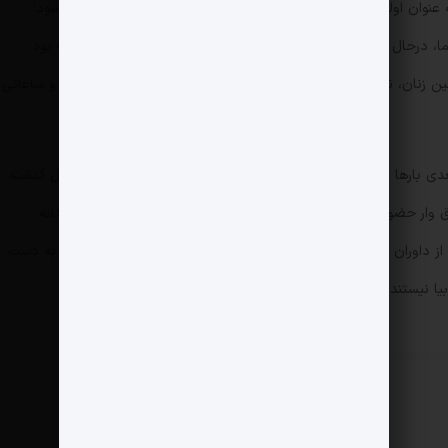
ه عنوان اولین داور زن راهی اتاق وار آن هم برای قضاوت در شهرآورد شود؛
ا، درحال تشویق قرمزهای ایران است. او که شش سال قبل نتوانسته بود
ن زنان، نادیده بگیرد؛ حالا مورد هجوم هواداران استقلال قرار گرفته و ساعاتی
دی بارها و بارها برای سایر مسابقات قضاوت کرده‌اند. ذکایی در فصل گذشته
س در اتاق وار حضور داشته و مشکل خاصی هم رخ نداده است اما حالا در آستانه
 از داوران اتاق وار اعلام شد؛ بار دیگر عکس معروف او درحال دست به دست
ا نیستند.