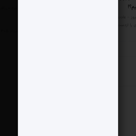
یم؟!
مثبت نیوز – «اتفاقی که در غزه می‌افت
کشتار هزاران کودک است؛…
وز – عادت کرده‌ایم هر امر
ی را ازدست‌رفتن ارزش‌ها بنامیم.
سبک زندگی
4 مرداد 1405
زندگی
6 مرداد 1405