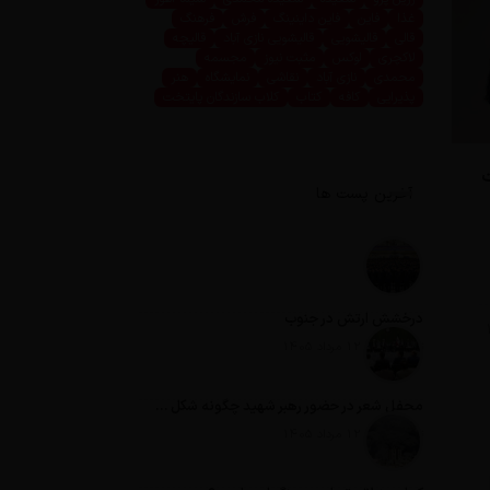
غذا
فاین
فاین داینینگ
فرش
فرهنگ
قالی
قالیشویی
قالیشویی نازی آباد
قالیچه
لاکچری
لوکس
مثبت نیوز
مجسمه
محمدی
نازی آباد
نقاشی
نمایشگاه
هنر
پذیرایی
کافه
کتاب
کلاب سازندگان پایتخت
ت
آخرین پست ها
درخشش ارتش در جنوب
تاریخ انتشار: 12 مرداد 1405
محفل شعر در حضور رهبر شهید چگونه شکل گرفت؟
تاریخ انتشار: 12 مرداد 1405