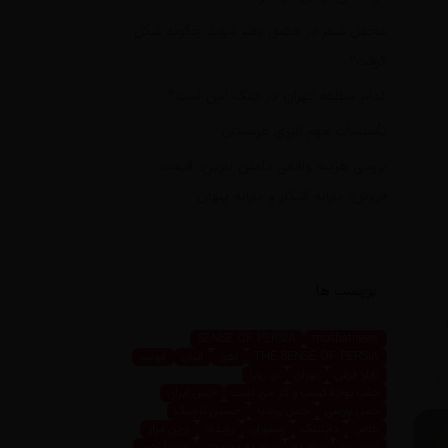
محفل شعر در حضور رهبر شهید چگونه شکل
گرفت؟
کدام منطقه تهران در جنگ امن است؟
تأسیسات مهم انرژی عربستان
بررسی هزینه واقعی تأمین بنزین، قیمت
فروش، یارانه آشکار و یارانه پنهان
برچسب ها
SENSE OF PERSIA
mosbatnews
THE SENSE OF PERSIA
اهوز
ایران
ایونت
تابلو فرش
تهران
تو رویا
جلب توجه کسب و کار من است
حس ایران
حس پارسی
حس پرشیا
حسین تاجیک
خاص
داینینگ
رستوران
رویداد
زرین ابزار
زرین پرو
سعیده
سعیده محمدی
سیما اهوز