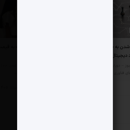
0 دیدگاه
شدن به چابکی اکوسیستم
یک دستگاه زهوار‌دررفته به قیم
 دیجیتال ایران می انجامد
رخش رستم!
یوز – دوران سنجیدن موفقیت
مثبت نیوز – جمعه حوالی عصر، 100
ی فناوری با تعداد کارکنان رو…
اثر هنری چوب حراج خوردند…
 خصوصی
بخش خصوصی
6 مرداد 1405
5 مرداد 1405