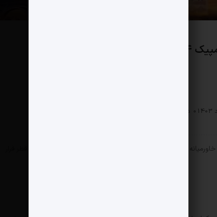
صداوسیما حق پخش بازی های المپیک 2024 را از چه شرکتی خریداری
بخش
خصوصی
0 دیدگاه
197 بازدید
مثبت نیوز – حق پخش کل بازی‌های المپیک در منطقه خاورمیانه و شمال آفریقا از سال ۲۰۱۵ در اختیار شبکه بی‌این‌ اسپورت قطر قرار