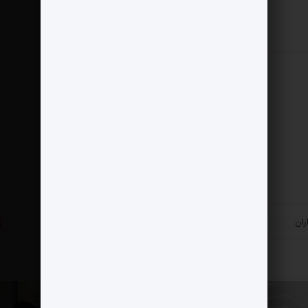
»
ران
آشپزخانه ایرانی آریانا در لیست زیباترین
پست بعدی
رستوران‌های جهان