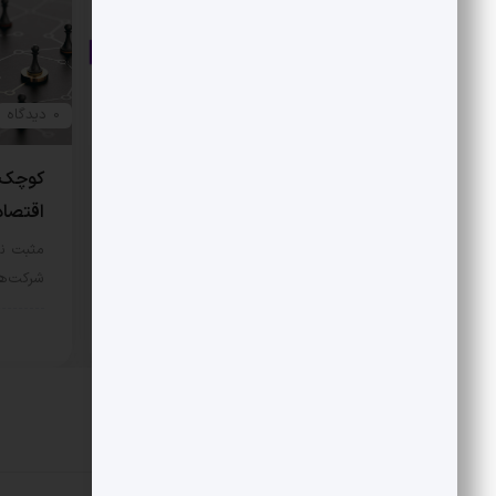
0 دیدگاه
0 دیدگاه
سرمایه از تهران به دمشق
کوچک‌
اقتصاد
مثبت نیوز – نخستین سرمایه‌گذاری
بزرگ خارجی در اکوسیستم فناوری
مثبت ن
سوریه، نصیب…
شرکت‌ها
بخش خصوصی
7 مرداد 1405
بخش
دیدگاهتان را بنویسید