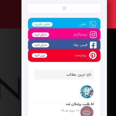
شنبه ، 17 مرداد 1405
×
تلفن
تماس بگیرید
اینستاگرام
دنبال کنید
فیس بوک
دنبال کنید
پینترست
پین کنید
تازه ترین مطالب
AI رقیب پزشکان شد
تاریخ انتشار: 17 مرداد 1405