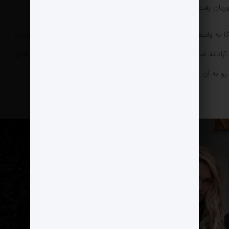
ریان رفت.
گا به واسطه وندرپامپ به مطب اوریان آمدند. مدتی بعد لیدی گاگا اوریان را
 آزادانه صحبت کرد. کمی نگذشت که کارداشیان‌ها هم به جمع مشتری‌های
رو به آن رو شد.