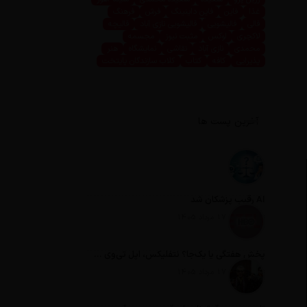
غذا
فاین
فاین داینینگ
فرش
فرهنگ
قالی
قالیشویی
قالیشویی نازی آباد
قالیچه
لاکچری
لوکس
مثبت نیوز
مجسمه
محمدی
نازی آباد
نقاشی
نمایشگاه
هنر
پذیرایی
کافه
کتاب
کلاب سازندگان پایتخت
آخرین پست ها
AI رقیب پزشکان شد
تاریخ انتشار: 17 مرداد 1405
پخش هفتگی یا یک‌جا؟ نتفلیکس، اپل تی‌وی و باقی رفقا چطور فکر می‌کنند؟
تاریخ انتشار: 17 مرداد 1405