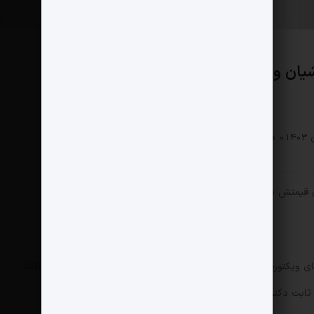
ن‌ و گلزار
سبک زندگی
0 دیدگاه
497 بازدید
قیمتش در بورلی‌هیلز است.
ای ویکتوریا سیکرت، بازیگران و خوانندگان مشهور هالیود مثل لیدی گاگا،
ابت دکتر اوریان هستند.