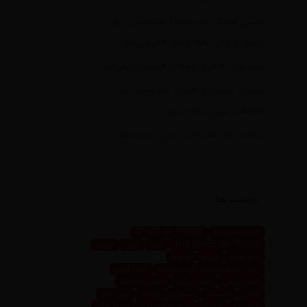
پخش هفتگی یا یک‌جا؟ نتفلیکس، اپل
تی‌وی و باقی رفقا چطور فکر می‌کنند؟
تلویزیون به قرق نام‌های قدیمی درمی‌آید
سازمان عریض و طویل صداوسیما بی
مخاطب ترین رسانه ایران
بازگشت به صدر اخبار؛ این بار شادمهر
برچسب ها
SENSE OF PERSIA
mosbatnews
THE SENSE OF PERSIA
اهوز
ایران
ایونت
تابلو فرش
تهران
تو رویا
جلب توجه کسب و کار من است
حس ایران
حس پارسی
حس پرشیا
حسین تاجیک
خاص
داینینگ
رستوران
رویداد
زرین ابزار
زرین پرو
سعیده
سعیده محمدی
سیما اهوز