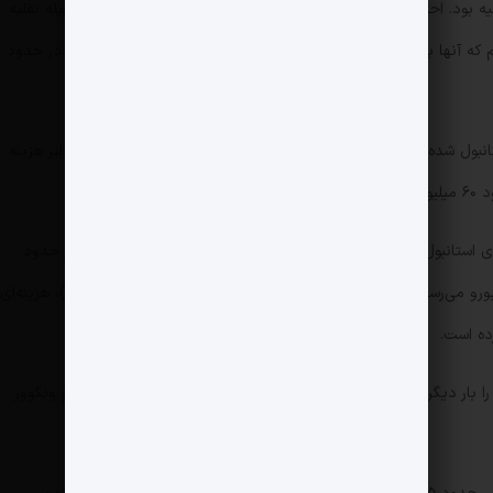
بود. احتما فردی با لول ریاست فدراسیون فوتبال یا اتوبوس یا وسیله نقلیه
یم که آنها با خودروی شخصی(دربستی) این مسیر را رفته باشند رقمی در حدود
این نفرات در ادامه و با پرواز شرکت پگاسوس راهی استانبول شده اند. پروازی که برای هر نفر ۵ هزار لیر و در مجموع ۱۵ هزار لیر هزینه
‌ای استانبول به ونکوور بود؛ جایی که قیمت بلیت اکونومی برای هر نفر حدود
۱۶۰۰ یورو برآورد می‌شود. این رقم برای ۳ نفر به ۴۸۰۰ یورو می‌رسد که با نرخ فعلی یورو (حدود ۲۰۰ هزار و خرده ای تومان )، هزینه‌ای
نتیجه، بازگشتی اجباری بود که همان هزینه مسیر رفت را بار دیگر تکرار کرد؛ یعنی ۱ میلیارد تومان دیگر فقط برای بازگشت از ونکوور