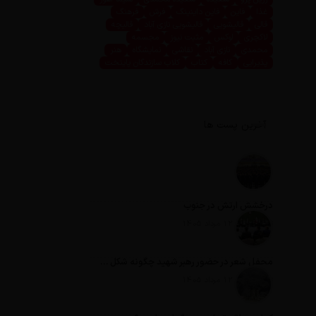
غذا
فاین
فاین داینینگ
فرش
فرهنگ
قالی
قالیشویی
قالیشویی نازی آباد
قالیچه
لاکچری
لوکس
مثبت نیوز
مجسمه
محمدی
نازی آباد
نقاشی
نمایشگاه
هنر
پذیرایی
کافه
کتاب
کلاب سازندگان پایتخت
آخرین پست ها
درخشش ارتش در جنوب
تاریخ انتشار: 12 مرداد 1405
محفل شعر در حضور رهبر شهید چگونه شکل گرفت؟
تاریخ انتشار: 12 مرداد 1405