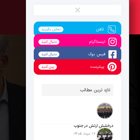
شنبه ، 17 مرداد 1405
×
تلفن
تماس بگیرید
اینستاگرام
دنبال کنید
فیس بوک
دنبال کنید
پینترست
پین کنید
تازه ترین مطالب
درخشش ارتش در جنوب
تاریخ انتشار: 12 مرداد 1405