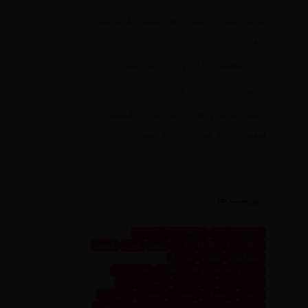
محفل شعر در حضور رهبر شهید چگونه شکل
گرفت؟
کدام منطقه تهران در جنگ امن است؟
تأسیسات مهم انرژی عربستان
بررسی هزینه واقعی تأمین بنزین، قیمت
فروش، یارانه آشکار و یارانه پنهان
برچسب ها
SENSE OF PERSIA
mosbatnews
THE SENSE OF PERSIA
اهوز
ایران
ایونت
تابلو فرش
تهران
تو رویا
جلب توجه کسب و کار من است
حس ایران
حس پارسی
حس پرشیا
حسین تاجیک
خاص
داینینگ
رستوران
رویداد
زرین ابزار
زرین پرو
سعیده
سعیده محمدی
سیما اهوز