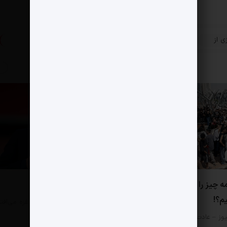
»
له شیرازی از
31 سال ریاست امام علی رحمان بر تاجیکستان
پست بعدی
0 دیدگاه
ه چیز را به چشم آسیب
از لینه‌کر چه می دانیم؟
یم؟!
مثبت نیوز – «اتفاقی که در غزه می‌افت
کشتار هزاران کودک است؛…
وز – عادت کرده‌ایم هر امر