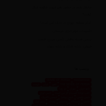
محفل شعر در حضور رهبر شهید چگونه شکل
گرفت؟
کدام منطقه تهران در جنگ امن است؟
تأسیسات مهم انرژی عربستان
بررسی هزینه واقعی تأمین بنزین، قیمت
فروش، یارانه آشکار و یارانه پنهان
برچسب ها
SENSE OF PERSIA
mosbatnews
THE SENSE OF PERSIA
اهوز
ایران
ایونت
تابلو فرش
تهران
تو رویا
جلب توجه کسب و کار من است
حس ایران
حس پارسی
حس پرشیا
حسین تاجیک
خاص
داینینگ
رستوران
رویداد
زرین ابزار
زرین پرو
سعیده
سعیده محمدی
سیما اهوز