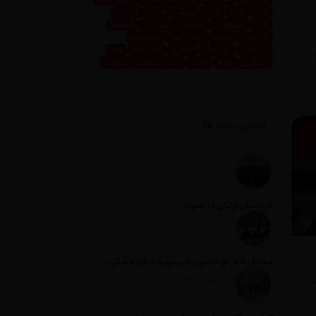
غذا
فاین
فاین داینینگ
فرش
فرهنگ
قالی
قالیشویی
قالیشویی نازی آباد
قالیچه
لاکچری
لوکس
مثبت نیوز
مجسمه
محمدی
نازی آباد
نقاشی
نمایشگاه
هنر
پذیرایی
کافه
کتاب
کلاب سازندگان پایتخت
آخرین پست ها
درخشش ارتش در جنوب
تاریخ انتشار: 12 مرداد 1405
محفل شعر در حضور رهبر شهید چگونه شکل گرفت؟
د
تاریخ انتشار: 12 مرداد 1405