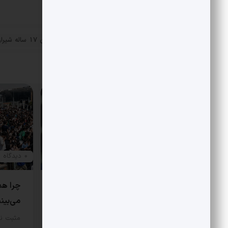
«
سود میلیاردی دو نوجوان 17 سا
پست قبلی
کشف عتیقه
مقالات مرتبط
0 دیدگاه
0 دیدگاه
هتاکی و گستاخی به جای انتقاد
چرا هم
می‌بین
در مورد اصل نگاه علی شریعتی به
اسلام و اندیشه غرب، نگاه‌‌ها…
مثبت نی