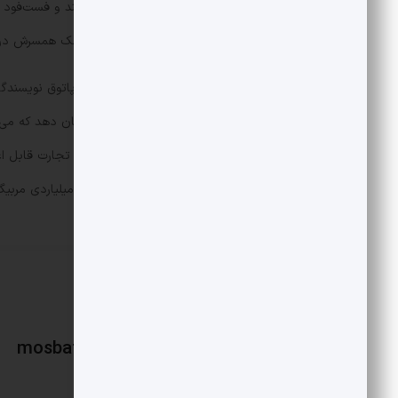
حالت بزند در کار تجارت و رستوران باز کند و فست‌فود 
در بهترین نقطه شهر راه انداخت تا با کمک همسرش در
کتابسرای راوی از مدتی پیش تبدیل به پاتوق نویسندگان
کتاب در مجموعه‌اش برگزار می‌کند تا نشان دهد که می‌
دارند که در این دوره و زمانه کتابفروشی تجارت قابل 
و پشت آن بایستد و از قراردادهای چند میلیاردی مربیگر
mosbatnews