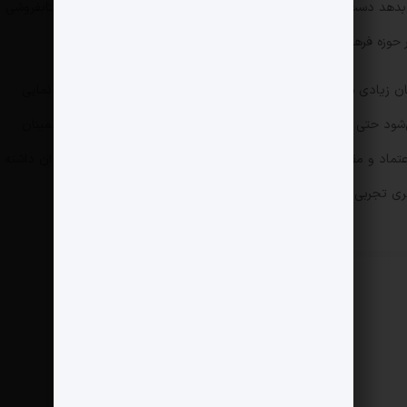
بدهد دست ملت! اما او هیچ کدام از این‌ها را نکرد و با سرمایه‌اش کتابفروشی
 حوزه فرهنگ و کتاب تنفس کند.
 زیادی شده که جباری از آنها میزبانی می‌کند و گاه حتی جلسات رونمایی
شود حتی در فوتبال هم خلاف جریان آب شنا کرد. احتمالاً خیلی‌ها اطمینان
اعتماد و مقرون به‌صرفه‌ای نیست اما همین که خود فرد به کارش ایمان داشته
ی تجربی در فوتبال امروز ایران بگذرد کار بزرگی کرده است.