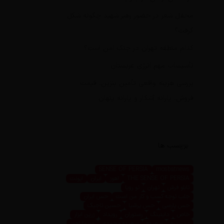
محفل شعر در حضور رهبر شهید چگونه شکل
گرفت؟
کدام منطقه تهران در جنگ امن است؟
تأسیسات مهم انرژی عربستان
بررسی هزینه واقعی تأمین بنزین، قیمت
فروش، یارانه آشکار و یارانه پنهان
برچسب ها
SENSE OF PERSIA
mosbatnews
THE SENSE OF PERSIA
اهوز
ایران
ایونت
تابلو فرش
تهران
تو رویا
جلب توجه کسب و کار من است
حس ایران
حس پارسی
حس پرشیا
حسین تاجیک
خاص
داینینگ
رستوران
رویداد
زرین ابزار
زرین پرو
سعیده
سعیده محمدی
سیما اهوز