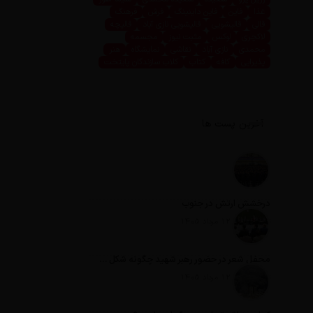
غذا
فاین
فاین داینینگ
فرش
فرهنگ
قالی
قالیشویی
قالیشویی نازی آباد
قالیچه
لاکچری
لوکس
مثبت نیوز
مجسمه
محمدی
نازی آباد
نقاشی
نمایشگاه
هنر
پذیرایی
کافه
کتاب
کلاب سازندگان پایتخت
آخرین پست ها
درخشش ارتش در جنوب
تاریخ انتشار: 12 مرداد 1405
محفل شعر در حضور رهبر شهید چگونه شکل گرفت؟
تاریخ انتشار: 12 مرداد 1405