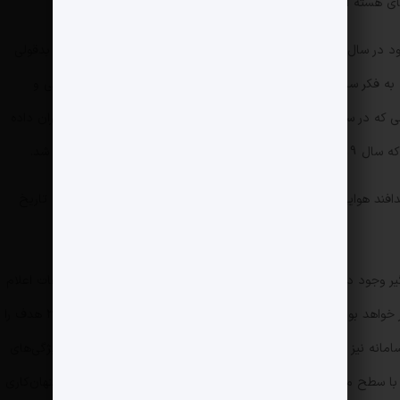
 هسته ای را برعهده دارد.
اس 300سامانه پدافندی پیشرفته روسی است که قرار بود در سال 2008 به ایران داده شود اما تحریم های شورای امنیت و بدقولی
روس ها این موضوع را به تعویق انداخت تا ایران خود به فکر ساخت پدافند بومی در سطح اس 300بیفتد. کشورمان طراحی و
ساخت باور 373 را با این شرایط شروع کرد و حتی زمانی که در سال 96، چند گردان از سامانه اس 300از سوی روسیه به ایران داده
امانه پدافند هوایی موشکی ساخت داخل و حتی پیچیده ترین پروژه دفاعی تاریخ
جست و جوگر و رهگیر وجود دارد که حداکثر برد رادار جست و جو و کشف بر اساس اطلاعات اعلام
شده ۳۲۰ کیلومتر و حداکثر برد رادار رهگیری ۲۶۰ کیلومتر خواهد بود. رادار جست و جو و کشف سامانه باور۳۷۳ قادر است ۳۰۰ هدف را
به طور همزمان شناسایی کند؛ از سویی رادار رهگیر این سامانه نیز قادر به رهگیری ۶۰ هدف به طور همزمان است. از جمله ویژگی‌های
ف اهداف پنهان‌کار با سطح مقطع راداری بسیار کم است که با این قابلیت، عملا هدف پنهان‌کاری