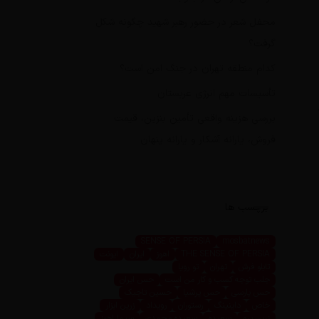
محفل شعر در حضور رهبر شهید چگونه شکل
گرفت؟
کدام منطقه تهران در جنگ امن است؟
تأسیسات مهم انرژی عربستان
بررسی هزینه واقعی تأمین بنزین، قیمت
فروش، یارانه آشکار و یارانه پنهان
برچسب ها
SENSE OF PERSIA
mosbatnews
THE SENSE OF PERSIA
اهوز
ایران
ایونت
تابلو فرش
تهران
تو رویا
جلب توجه کسب و کار من است
حس ایران
حس پارسی
حس پرشیا
حسین تاجیک
خاص
داینینگ
رستوران
رویداد
زرین ابزار
زرین پرو
سعیده
سعیده محمدی
سیما اهوز