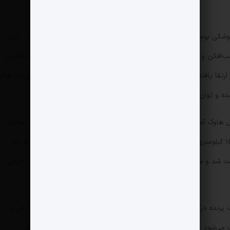
موشکی بومی محصول مرکز تحقیقات پدافند راداری سپاه پاسداران است. این
مب‌افکن و موشک‌های کروز را دارد. سامانه موشکی سوم خرداد امکان رهگیری
نیز دارد. در مدل ارتقا یافته این سامانه از موشک صیاد که نسبت به موشک‌های زمین‌پایه طائر
ع ۳۰ کیلومتری و برد ۷۰ کیلومتری را دارد.
سامانه بومی سوم خرداد با انهدام پهپاد پیشرفته گلوبال هاوک آمریکایی در سال 1398 درخشید. این پهپاد در زمان اصابت موشک
۲۲ کیلومتر از پرتابگر فاصله داشته و در ارتفاع بیش از ۱۵ کیلومتری در حال پرواز بود. بدین ترتیب، اولین شکار عملیاتی توسط یک
ت شد و سند محکمی بر توانایی بالای سامانه‌های بومی پدافند هوایی ایرانی
سامانه ۱۵ خرداد می تواند به صورت همزمان با ۶ هدف پرنده درگیر شود و آن ها را منهدم کند. «۱۵ خرداد» که در نوع خود یکی از
سریع‌ترین سامانه‌های پدافندی از نظر عملیاتی محسوب می‌شود می‌تواند در کمتر از 5دقیقه برای عملیات آماده شود و به طور