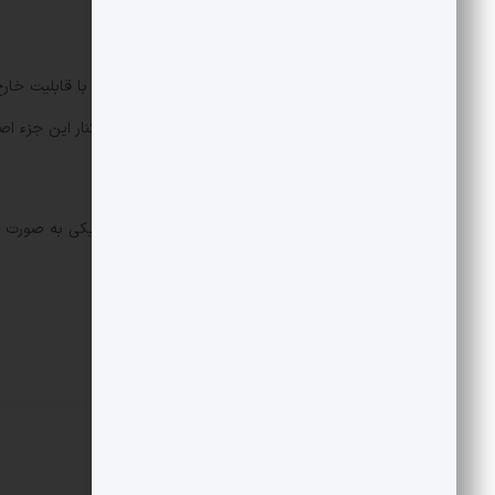
کیلومتر را پوشش دهند.
تلار مورد اشاره روی یک خودروی کِشنده با قابلیت خارج
قابل اتصال به سامانه هستند.
سامانه پدافندی آذرخش یک سامانه چریکی به صورت غیرف
کم ارتفاع پدافند داشته باشد.