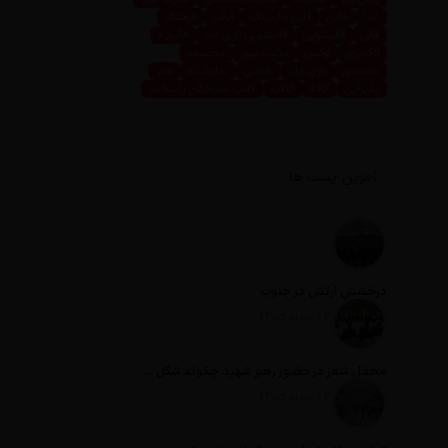
غذا
فاین
فاین داینینگ
فرش
فرهنگ
قالی
قالیشویی
قالیشویی نازی آباد
قالیچه
لاکچری
لوکس
مثبت نیوز
مجسمه
محمدی
نازی آباد
نقاشی
نمایشگاه
هنر
پذیرایی
کافه
کتاب
کلاب سازندگان پایتخت
آخرین پست ها
درخشش ارتش در جنوب
تاریخ انتشار: 12 مرداد 1405
محفل شعر در حضور رهبر شهید چگونه شکل گرفت؟
تاریخ انتشار: 12 مرداد 1405