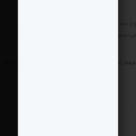
 از جاده (آفرود) بالا مستقر شده است تا امکان جابه جایی سامانه را در
محیط های عملیاتی بهتر فراهم کند. در کنار این جزء اصلی سامانه، پرتابگرهای متحرک بدون رادار اما حامل ۶ موشک عمودپرتاب
عال است که با بهره گیری از رادار هم شب و هم روز می‌تواند علیه اهداف