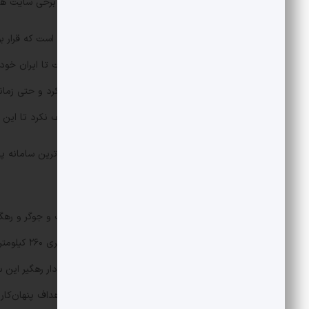
حراست از مهم ترین نقاط کشور از جمله برخی سایت های
شد، باز هم کار ساخت باور 373 را متوقف نکرد تا این که سال 1399 و با حضور رئیس جمهور وقت از این سامانه رونمایی شد.
«باور 373» را باید پیچیده ترین و مهم ترین س
ایران به حساب آورد.
در سامانه سلاح باور۳۷۳، دو رادار 
بارز رادار رهگیر باور۳۷۳، قابلیت کش