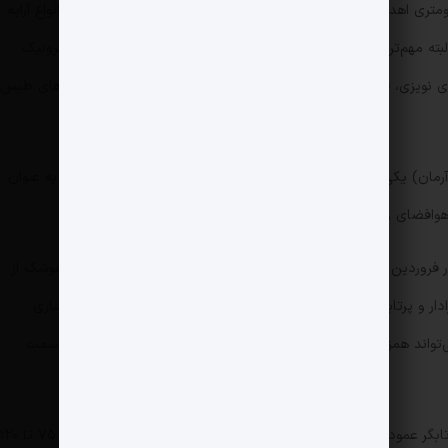
ری اعلام شده است که می‌توانند تا ارتفاع ۲۵ کیلومتری اهداف متجاوز را منهدم کنند. رادار این سامانه پدافندی نیز از انواع آرایه
 و ۷۰۰ المان بهره می‌برد. البته مهم‌ترین ویژگی سامانه طبس را باید مقاومت در برابر جنگ الکترونیک
ای نویزی، فریب و اخلال در شرایط جنگ الکترونیکی ازجمله مأموریت‌های طبس
رمان) یکی از جدیدترین های پدافند هوایی کشور است. این سامانه به عنوان
وافضای وزارت دفاع است.
سامانه صیاد تاکتیکی برای اولین بار در رژه روز ارتش در فروردین سال ۱۴۰۱ مشاهده شد. ساختار کلی آن شامل سه پرتابگر موشک از
با قراردادن رادار و پرتابگرهای موشک روی یک خودرو، در جهت فشرده و چابک سازی
ی‌تواند همزمان موشک‌هایی را به چند سمت بدون نیاز به تغییری در سمت
صیاد تاکتیکی شامل یک خودروی حامل رادار و سه پرتابگر عمودی موشک (تلار) است. موشک‌های این سامانه می‌توانند از ۷۵ تا ۱۲۰