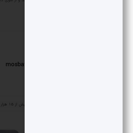
نیرو‌های مسلح در پی جنگ‌افروزی نیستند و از سوی د
توجه ایران است.
mosbatnews
«
ارزش لیگ برتر ایران 
پست قبلی
تومان رسید
مقالات مرتبط