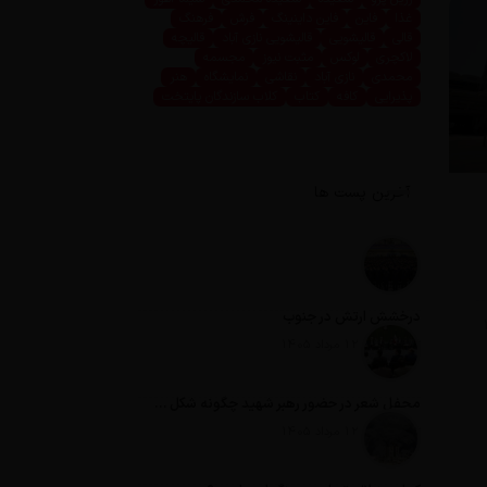
غذا
فاین
فاین داینینگ
فرش
فرهنگ
قالی
قالیشویی
قالیشویی نازی آباد
قالیچه
لاکچری
لوکس
مثبت نیوز
مجسمه
محمدی
نازی آباد
نقاشی
نمایشگاه
هنر
پذیرایی
کافه
کتاب
کلاب سازندگان پایتخت
آخرین پست ها
درخشش ارتش در جنوب
تاریخ انتشار: 12 مرداد 1405
محفل شعر در حضور رهبر شهید چگونه شکل گرفت؟
تاریخ انتشار: 12 مرداد 1405