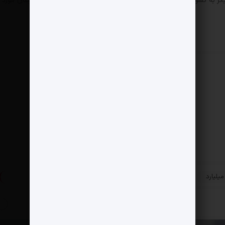
یگر به کشور‌های منطقه سیگنال می‌فرستاد که سیاست همسایگی همچنان مورد
»
به بیش از 15 هزار میلیارد
ورود اولین برند FMCG به صنعت بیمه
پست بعدی