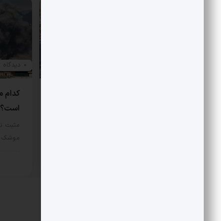
0 دیدگاه
0 دیدگاه
درخشش ارتش در جنوب
کدام م
است؟
مثبت نیوز – در جریان عملیات هوایی
یازدهم اسفند 1404، دو فروند…
مثبت نی
موشک و 
سیاسی
12 مرداد 1405
سیا
دیدگاهتان را بنویسید