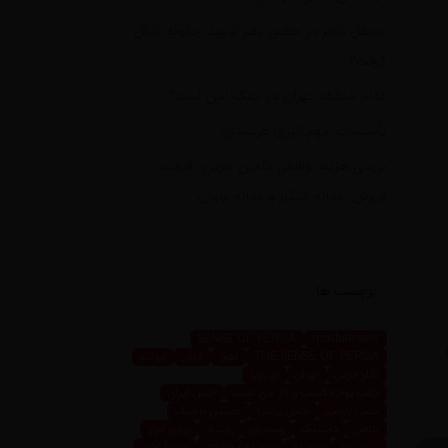
محفل شعر در حضور رهبر شهید چگونه شکل
گرفت؟
کدام منطقه تهران در جنگ امن است؟
تأسیسات مهم انرژی عربستان
بررسی هزینه واقعی تأمین بنزین، قیمت
فروش، یارانه آشکار و یارانه پنهان
برچسب ها
SENSE OF PERSIA
mosbatnews
THE SENSE OF PERSIA
اهوز
ایران
ایونت
تابلو فرش
تهران
تو رویا
جلب توجه کسب و کار من است
حس ایران
حس پارسی
حس پرشیا
حسین تاجیک
خاص
داینینگ
رستوران
رویداد
زرین ابزار
زرین پرو
سعیده
سعیده محمدی
سیما اهوز