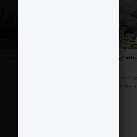
0 دیدگاه
نطقه تهران در جنگ امن
تأسیسات مهم انرژی عربستان
مثبت نیوز – تأسیسات انرژی به دلیل
پیوستگی زنجیره و اشتعال‌آور بودن…
وز – دفعات اصابت بمب،
پهپاد به مناطق 22…
سیاسی
11 مرداد 1405
سی
11 مرداد 1405