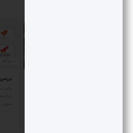
مقالات مرتبط
0 دیدگاه
0 دیدگاه
بررسی هزینه واقعی تأمین بنزین،
بررسی رقا
قیمت فروش، یارانه آشکار و یارانه
مثبت نی
پنهان
شرکت‌ها
ستون…
مثبت نیوز – متوسط هزینه تأمین هر
لیتر بنزین با فرض نفت…
اقتص
اقتصادی
11 مرداد 1405