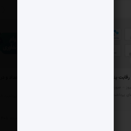
0 دیدگاه
بت پنج PSP بورسی
ملت؛ رتبه اول وام در تعداد و در
مبلغ
وز – صورت‌های مالی
ی پرداخت را اگر فقط از
مثبت نیوز – بانک ملت 
هزار و ۸۸۰ فقره…
ادی
6 مرداد 1405
اقتصادی
6 مرداد 1405