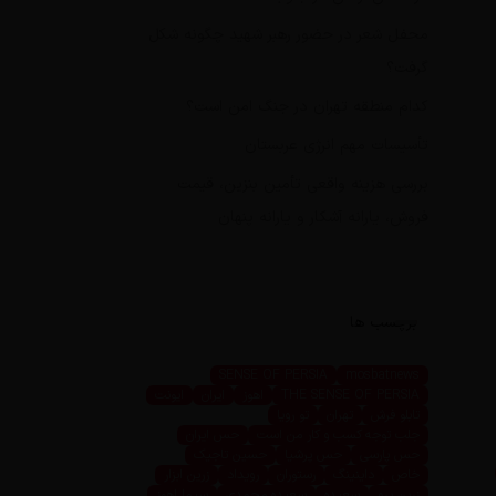
محفل شعر در حضور رهبر شهید چگونه شکل
گرفت؟
کدام منطقه تهران در جنگ امن است؟
تأسیسات مهم انرژی عربستان
بررسی هزینه واقعی تأمین بنزین، قیمت
فروش، یارانه آشکار و یارانه پنهان
برچسب ها
SENSE OF PERSIA
mosbatnews
THE SENSE OF PERSIA
اهوز
ایران
ایونت
تابلو فرش
تهران
تو رویا
جلب توجه کسب و کار من است
حس ایران
حس پارسی
حس پرشیا
حسین تاجیک
خاص
داینینگ
رستوران
رویداد
زرین ابزار
زرین پرو
سعیده
سعیده محمدی
سیما اهوز