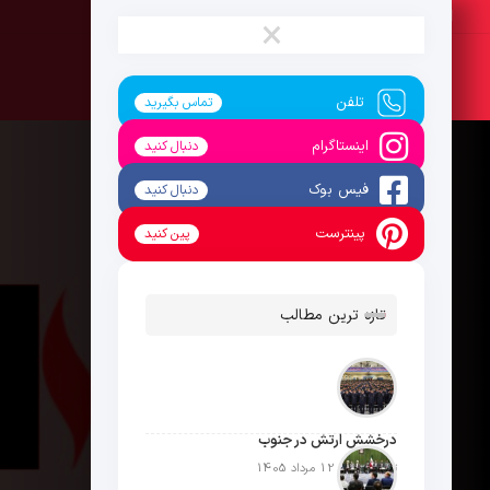
شنبه ، 17 مرداد 1405
×
تلفن
تماس بگیرید
اینستاگرام
دنبال کنید
فیس بوک
دنبال کنید
پینترست
پین کنید
تازه ترین مطالب
درخشش ارتش در جنوب
تاریخ انتشار: 12 مرداد 1405