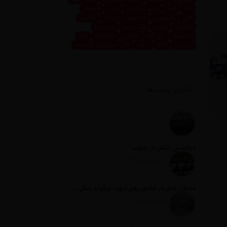
غذا
فاین
فاین داینینگ
فرش
فرهنگ
قالی
قالیشویی
قالیشویی نازی آباد
قالیچه
لاکچری
لوکس
مثبت نیوز
مجسمه
محمدی
نازی آباد
نقاشی
نمایشگاه
هنر
پذیرایی
کافه
کتاب
کلاب سازندگان پایتخت
آخرین پست ها
درخشش ارتش در جنوب
تاریخ انتشار: 12 مرداد 1405
با پرداخت ۲۸
محفل شعر در حضور رهبر شهید چگونه شکل گرفت؟
تاریخ انتشار: 12 مرداد 1405