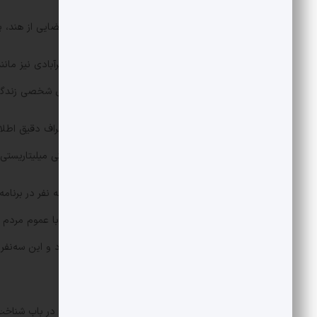
این کاروان در سال 1389 توانست با اعضایی از هند، پاکستان، ترکیه، ایران، مصر و… محاصره غزه را بشکند و وارد نوار غزه شود.
از این‌ها گذشته، وحید خضاب و نیما اکبرآبادی نیز م
هستند که دنبال کردن قصه و روایت‌های شخصی زندگی‌ش
وحید خضاب و نیما اکبرآبادی علاوه‌بر اشراف دقیق اطل
صرفاً یک کارشناس تک‌بعدی و تک‌ساحتی میلیتاریستی 
به همین دلیل دنبال کردن اجرای این سه نفر در برنامه «
دوستداران محتوا‌های این‌چنینی بخورد، با عموم مردم ه
به‌گونه‌ای سخت و خشک صورت نمی‌گیرد و این سه‌نفر در 
جلب می‌کنند.
وحید خضاب مترجم و نویسنده زبردستی در باب شناخت ا