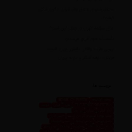
محفل شعر در حضور رهبر شهید چگونه شکل
گرفت؟
کدام منطقه تهران در جنگ امن است؟
تأسیسات مهم انرژی عربستان
بررسی هزینه واقعی تأمین بنزین، قیمت
فروش، یارانه آشکار و یارانه پنهان
برچسب ها
SENSE OF PERSIA
mosbatnews
THE SENSE OF PERSIA
اهوز
ایران
ایونت
تابلو فرش
تهران
تو رویا
جلب توجه کسب و کار من است
حس ایران
حس پارسی
حس پرشیا
حسین تاجیک
خاص
داینینگ
رستوران
رویداد
زرین ابزار
زرین پرو
سعیده
سعیده محمدی
سیما اهوز