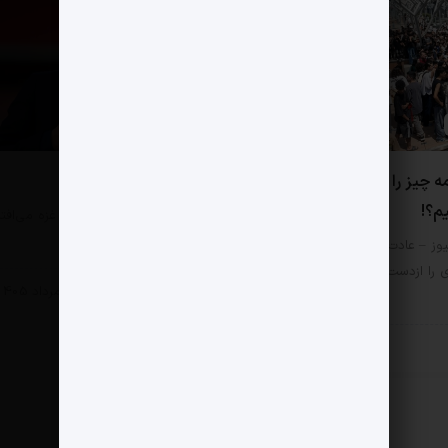
0 دیدگاه
ه چیز را به چشم آسیب
از لینه‌کر چه می دانیم؟
یم؟!
مثبت نیوز – «اتفاقی که در غزه می‌افت
کشتار هزاران کودک است؛…
وز – عادت کرده‌ایم هر امر
ی را ازدست‌رفتن ارزش‌ها بنامیم.
سبک زندگی
4 مرداد 1405
زندگی
6 مرداد 1405