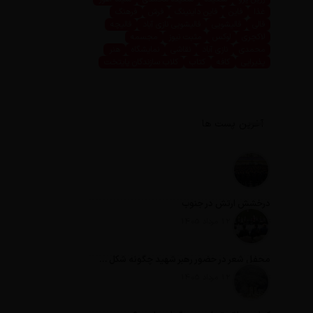
غذا
فاین
فاین داینینگ
فرش
فرهنگ
قالی
قالیشویی
قالیشویی نازی آباد
قالیچه
لاکچری
لوکس
مثبت نیوز
مجسمه
محمدی
نازی آباد
نقاشی
نمایشگاه
هنر
پذیرایی
کافه
کتاب
کلاب سازندگان پایتخت
آخرین پست ها
درخشش ارتش در جنوب
تاریخ انتشار: 12 مرداد 1405
محفل شعر در حضور رهبر شهید چگونه شکل گرفت؟
تاریخ انتشار: 12 مرداد 1405