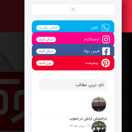
پنج‌شنبه ، 15 مرداد 1405
×
تلفن
تماس بگیرید
اینستاگرام
دنبال کنید
فیس بوک
دنبال کنید
پینترست
پین کنید
تازه ترین مطالب
درخشش ارتش در جنوب
تاریخ انتشار: 12 مرداد 1405