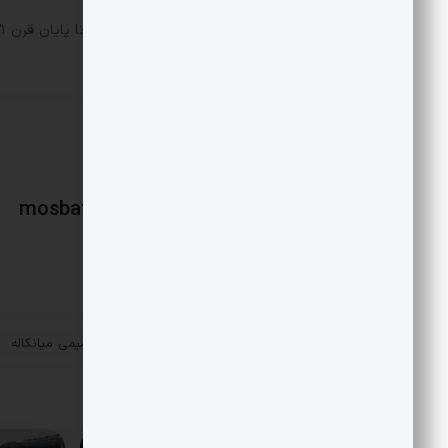
بخش‌های بیشتری از این چشم‌انداز نیز تا پایان قرن ۲۱ سبز خواهد شد.
mosbatnews
«
شروع به کار مجدد پتروشیمی میانکاله
پست قبلی
مقالات مرتبط