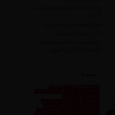
محفل شعر در حضور رهبر شهید چگونه شکل
گرفت؟
کدام منطقه تهران در جنگ امن است؟
تأسیسات مهم انرژی عربستان
بررسی هزینه واقعی تأمین بنزین، قیمت
فروش، یارانه آشکار و یارانه پنهان
برچسب ها
SENSE OF PERSIA
mosbatnews
THE SENSE OF PERSIA
اهوز
ایران
ایونت
تابلو فرش
تهران
تو رویا
جلب توجه کسب و کار من است
حس ایران
حس پارسی
حس پرشیا
حسین تاجیک
خاص
داینینگ
رستوران
رویداد
زرین ابزار
زرین پرو
سعیده
سعیده محمدی
سیما اهوز