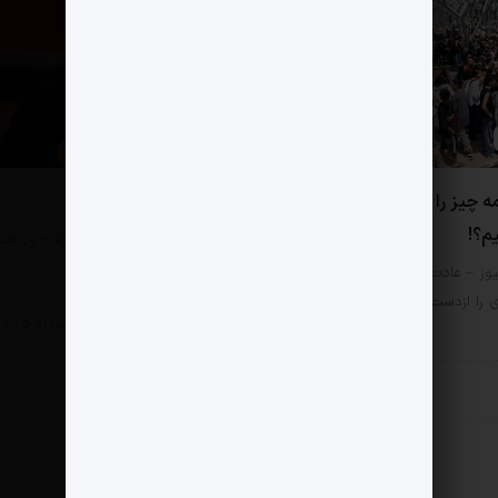
0 دیدگاه
ه چیز را به چشم آسیب
از لینه‌کر چه می دانیم؟
یم؟!
مثبت نیوز – «اتفاقی که در غزه می‌افت
کشتار هزاران کودک است؛…
وز – عادت کرده‌ایم هر امر
ی را ازدست‌رفتن ارزش‌ها بنامیم.
سبک زندگی
4 مرداد 1405
زندگی
6 مرداد 1405