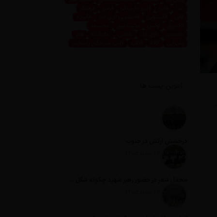
غذا
فاین
فاین داینینگ
فرش
فرهنگ
قالی
قالیشویی
قالیشویی نازی آباد
قالیچه
لاکچری
لوکس
مثبت نیوز
مجسمه
محمدی
نازی آباد
نقاشی
نمایشگاه
هنر
پذیرایی
کافه
کتاب
کلاب سازندگان پایتخت
آخرین پست ها
د
درخشش ارتش در جنوب
تاریخ انتشار: 12 مرداد 1405
محفل شعر در حضور رهبر شهید چگونه شکل گرفت؟
تاریخ انتشار: 12 مرداد 1405