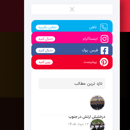
شنبه ، 17 مرداد 1405
×
تلفن
تماس بگیرید
اینستاگرام
دنبال کنید
فیس بوک
دنبال کنید
پینترست
پین کنید
تازه ترین مطالب
درخشش ارتش در جنوب
تاریخ انتشار: 12 مرداد 1405