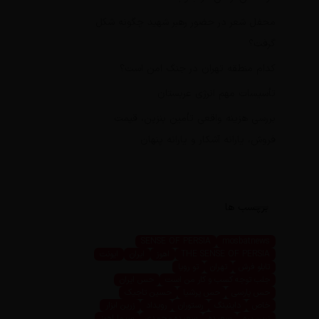
محفل شعر در حضور رهبر شهید چگونه شکل
گرفت؟
کدام منطقه تهران در جنگ امن است؟
تأسیسات مهم انرژی عربستان
بررسی هزینه واقعی تأمین بنزین، قیمت
فروش، یارانه آشکار و یارانه پنهان
برچسب ها
SENSE OF PERSIA
mosbatnews
THE SENSE OF PERSIA
اهوز
ایران
ایونت
تابلو فرش
تهران
تو رویا
جلب توجه کسب و کار من است
حس ایران
حس پارسی
حس پرشیا
حسین تاجیک
خاص
داینینگ
رستوران
رویداد
زرین ابزار
زرین پرو
سعیده
سعیده محمدی
سیما اهوز