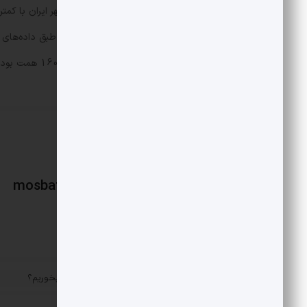
مطالبات مشکوک‌الوصول درحالی حدود 160 همت بوده که تنها 30.8 همت از آن در طبقه جاری بوده است.
mosbatnews
«
غذای عربی باکیفیت کجا بخوریم؟
پست قبلی