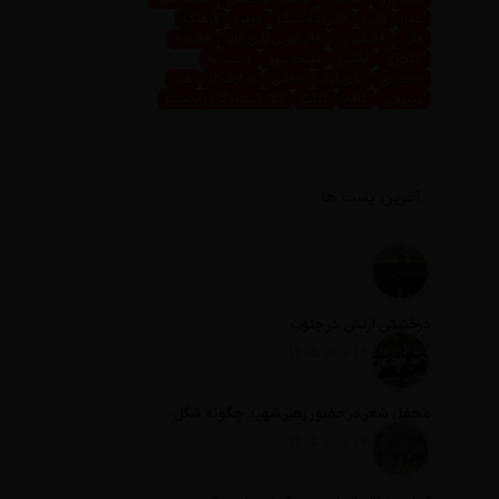
غذا
فاین
فاین داینینگ
فرش
فرهنگ
قالی
قالیشویی
قالیشویی نازی آباد
قالیچه
لاکچری
لوکس
مثبت نیوز
مجسمه
محمدی
نازی آباد
نقاشی
نمایشگاه
هنر
پذیرایی
کافه
کتاب
کلاب سازندگان پایتخت
آخرین پست ها
درخشش ارتش در جنوب
تاریخ انتشار: 12 مرداد 1405
محفل شعر در حضور رهبر شهید چگونه شکل گرفت؟
تاریخ انتشار: 12 مرداد 1405