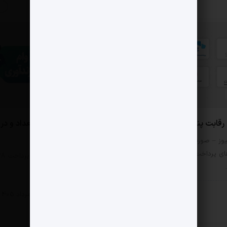
0 دیدگاه
بت پنج PSP بورسی
ملت؛ رتبه اول وام در تعداد و در
مبلغ
وز – صورت‌های مالی
ی پرداخت را اگر فقط از
مثبت نیوز – بانک ملت 
هزار و ۸۸۰ فقره…
ادی
6 مرداد 1405
اقتصادی
6 مرداد 1405