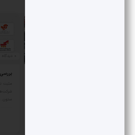
مقالات مرتبط
0 دیدگاه
0 دیدگاه
بررسی هزینه واقعی تأمین بنزین،
بررسی رقا
قیمت فروش، یارانه آشکار و یارانه
مثبت نی
پنهان
شرکت‌ها
ستون…
مثبت نیوز – متوسط هزینه تأمین هر
لیتر بنزین با فرض نفت…
اقتص
اقتصادی
11 مرداد 1405