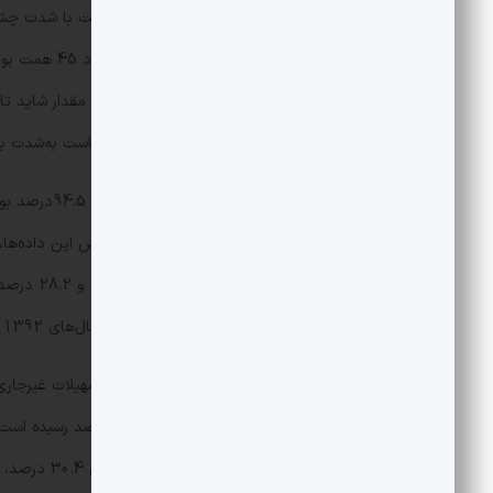
خود که جذب سپرده و اعطای تسهیلات است به‌شدت بح
سهم سپرده‌ها
تمام‌شده پول در نظام بانکی ایران در سال‌های 1392 ،1393، 1394 و 1402 به ترتیب 13 ،17، 19 و 20 درصد بوده است.