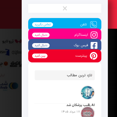
شنبه ، 17 مرداد 1405
×
تلفن
تماس بگیرید
اینستاگرام
دنبال کنید
فیس بوک
دنبال کنید
پینترست
پین کنید
تازه ترین مطالب
AI رقیب پزشکان شد
تاریخ انتشار: 17 مرداد 1405