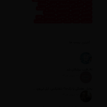
غذا
فاین
فاین داینینگ
فرش
فرهنگ
قالی
قالیشویی
قالیشویی نازی آباد
قالیچه
لاکچری
لوکس
مثبت نیوز
مجسمه
محمدی
نازی آباد
نقاشی
نمایشگاه
هنر
پذیرایی
کافه
کتاب
کلاب سازندگان پایتخت
آخرین پست ها
AI رقیب پزشکان شد
تاریخ انتشار: 17 مرداد 1405
پخش هفتگی یا یک‌جا؟ نتفلیکس، اپل تی‌وی و باقی رفقا چطور فکر می‌کنند؟
تاریخ انتشار: 17 مرداد 1405