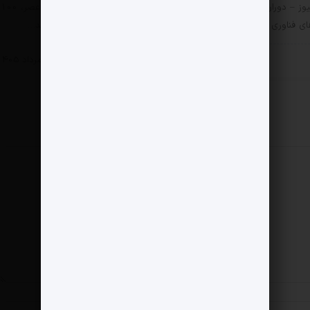
یوز – دوران سنجیدن موفقیت
مثبت نیوز – جمعه حوالی عصر، 100
ی فناوری با تعداد کارکنان رو…
اثر هنری چوب حراج خوردند…
 خصوصی
بخش خصوصی
6 مرداد 1405
5 مرداد 1405