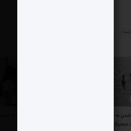
»
زار به 7 درصد رسید/
کاهش ۵۱ میلیارد دلاری دارایی بیل گیتس
پست بعدی
0 دیدگاه
شدن به چابکی اکوسیستم
یک دستگاه زهوار‌دررفته به قیم
 دیجیتال ایران می انجامد
رخش رستم!