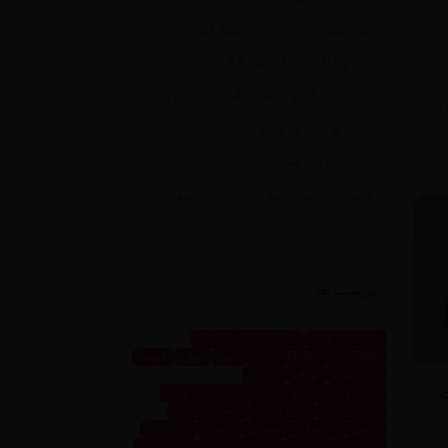
پخش هفتگی یا یک‌جا؟ نتفلیکس، اپل
تی‌وی و باقی رفقا چطور فکر می‌کنند؟
تلویزیون به قرق نام‌های قدیمی درمی‌آید
سازمان عریض و طویل صداوسیما بی
مخاطب ترین رسانه ایران
بازگشت به صدر اخبار؛ این بار شادمهر
برچسب ها
SENSE OF PERSIA
mosbatnews
THE SENSE OF PERSIA
اهوز
ایران
ایونت
تابلو فرش
تهران
تو رویا
ت
جلب توجه کسب و کار من است
حس ایران
حس پارسی
حس پرشیا
حسین تاجیک
خاص
داینینگ
رستوران
رویداد
زرین ابزار
زرین پرو
سعیده
سعیده محمدی
سیما اهوز