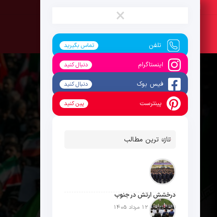
شنبه ، 17 مرداد 1405
×
تلفن
تماس بگیرید
اینستاگرام
دنبال کنید
فیس بوک
دنبال کنید
پینترست
پین کنید
تازه ترین مطالب
درخشش ارتش در جنوب
تاریخ انتشار: 12 مرداد 1405