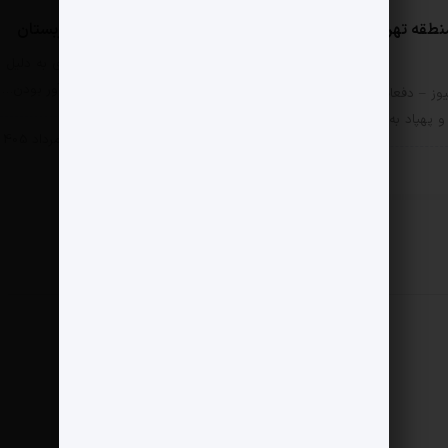
نطقه تهران در جنگ امن
تأسیسات مهم انرژی عربستان
مثبت نیوز – تأسیسات انرژی به دلیل
پیوستگی زنجیره و اشتعال‌آور بودن…
وز – دفعات اصابت بمب،
پهپاد به مناطق 22…
سیاسی
11 مرداد 1405
سی
11 مرداد 1405