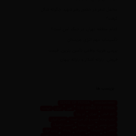
محفل شعر در حضور رهبر شهید چگونه شکل
گرفت؟
کدام منطقه تهران در جنگ امن است؟
تأسیسات مهم انرژی عربستان
بررسی هزینه واقعی تأمین بنزین، قیمت
فروش، یارانه آشکار و یارانه پنهان
برچسب ها
SENSE OF PERSIA
mosbatnews
THE SENSE OF PERSIA
اهوز
ایران
ایونت
تابلو فرش
تهران
تو رویا
جلب توجه کسب و کار من است
حس ایران
حس پارسی
حس پرشیا
حسین تاجیک
خاص
داینینگ
رستوران
رویداد
زرین ابزار
زرین پرو
سعیده
سعیده محمدی
سیما اهوز