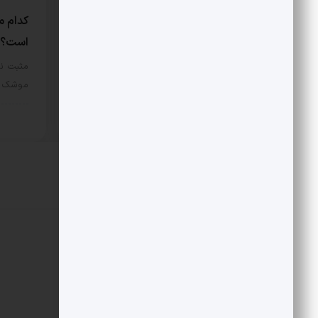
درخشش ارتش در جنوب
کدام م
است؟
مثبت نیوز – در جریان عملیات هوایی
یازدهم اسفند 1404، دو فروند…
مثبت نی
موشک و 
سیاسی
12 مرداد 1405
سیا
دیدگاهتان را بنویسید