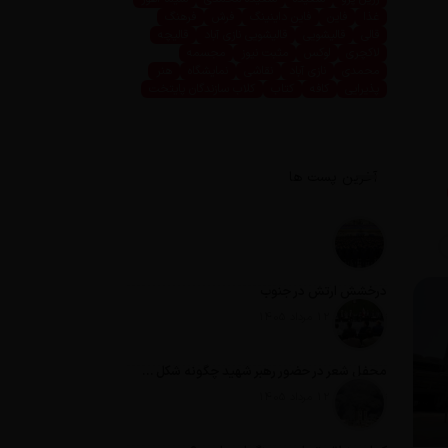
غذا
فاین
فاین داینینگ
فرش
فرهنگ
قالی
قالیشویی
قالیشویی نازی آباد
قالیچه
لاکچری
لوکس
مثبت نیوز
مجسمه
محمدی
نازی آباد
نقاشی
نمایشگاه
هنر
پذیرایی
کافه
کتاب
کلاب سازندگان پایتخت
آخرین پست ها
درخشش ارتش در جنوب
تاریخ انتشار: 12 مرداد 1405
محفل شعر در حضور رهبر شهید چگونه شکل گرفت؟
تاریخ انتشار: 12 مرداد 1405