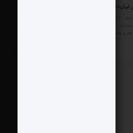
یران» تجلی تاریخ هنر
نیوز – درک درست برخواسته از دانش و تجربه است که منجر به شکل گیری ایده
می‌شود. «سیما اهوز» دانش آموخته هنر، سال‌های زیادی‌ست که درپی تحلیل
 هنر و همچنین تحلیل…
24 شهریور 1403
0 دیدگاه
 زندگی