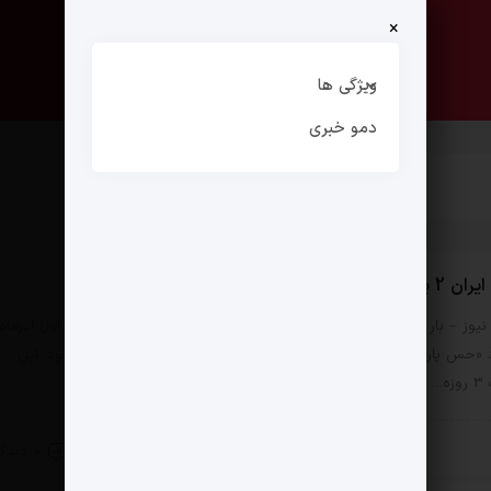
×
صفحه نخست
ارتباط با ما
ویژگی ها
دمو خبری
برگزار می شود
یوز – بار دیگر فضایی تاریخی میزبان “حس ایران دو” می شود. نیمه اول آذرماه
 «حس پارسی» میزبان علاقه مندان به هنر و تمدن کهن ایرانی خواهد بود. این
ه…
26 آبان 1403
0 دیدگاه
 زندگی