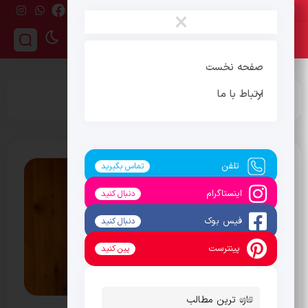
شنبه ، 17 مرداد 1405
×
صفحه نخست
ارتباط با ما
برچسب:
سالن شهرری
تلفن
تماس بگیرید
اینستاگرام
دنبال کنید
فیس بوک
دنبال کنید
پینترست
پین کنید
تازه ترین مطالب