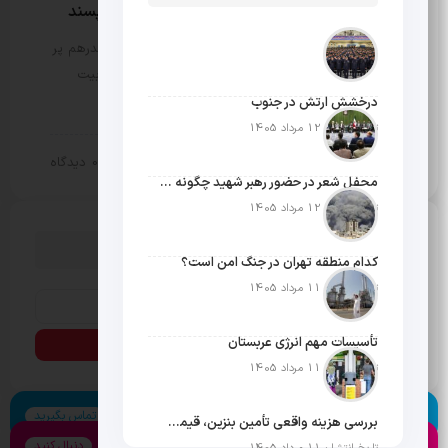
پروتکل جدید حمید آقاجانی برای آقایان خاص پسند
مثبت نیوز – دهه 50 با تمام بالا و پایین‌هایش هر چقدرهم پر
فراز و نشیب باشد باز هم یک حسن بزرگ دارد و آن تربیت
کارآفرینان خوش فکر است. فضای آن سال ها…
درخشش ارتش در جنوب
تاریخ انتشار: 12 مرداد 1405
10 تیر 1404
0 دیدگاه
سبک زندگی
محفل شعر در حضور رهبر شهید چگونه شکل گرفت؟
تاریخ انتشار: 12 مرداد 1405
دنبال چیزی می گردی؟
کدام منطقه تهران در جنگ امن است؟
تاریخ انتشار: 11 مرداد 1405
تأسیسات مهم انرژی عربستان
تاریخ انتشار: 11 مرداد 1405
اسکایپ
تماس بگیرید
بررسی هزینه واقعی تأمین بنزین، قیمت فروش، یارانه آشکار و یارانه پنهان
اینستاگرام
دنبال کنید