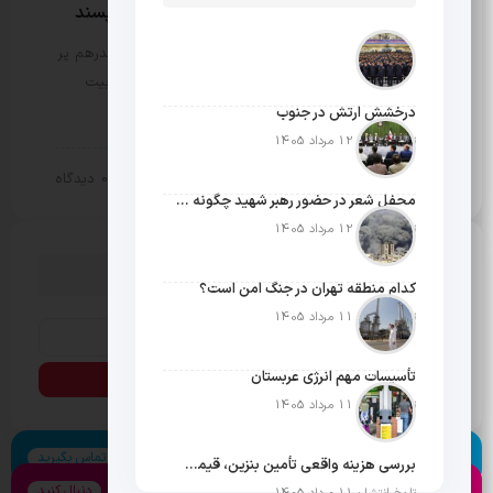
پروتکل جدید حمید آقاجانی برای آقایان خاص پسند
مثبت نیوز – دهه 50 با تمام بالا و پایین‌هایش هر چقدرهم پر
فراز و نشیب باشد باز هم یک حسن بزرگ دارد و آن تربیت
کارآفرینان خوش فکر است. فضای آن سال ها…
درخشش ارتش در جنوب
تاریخ انتشار: 12 مرداد 1405
10 تیر 1404
0 دیدگاه
سبک زندگی
محفل شعر در حضور رهبر شهید چگونه شکل گرفت؟
تاریخ انتشار: 12 مرداد 1405
دنبال چیزی می گردی؟
کدام منطقه تهران در جنگ امن است؟
تاریخ انتشار: 11 مرداد 1405
تأسیسات مهم انرژی عربستان
تاریخ انتشار: 11 مرداد 1405
اسکایپ
تماس بگیرید
بررسی هزینه واقعی تأمین بنزین، قیمت فروش، یارانه آشکار و یارانه پنهان
اینستاگرام
دنبال کنید