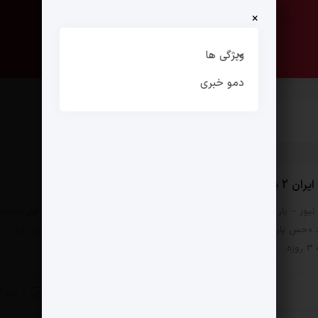
×
صفحه نخست
ارتباط با ما
ویژگی ها
دمو خبری
برگزار می شود
یوز – بار دیگر فضایی تاریخی میزبان “حس ایران دو” می شود. نیمه اول آذرماه
 «حس پارسی» میزبان علاقه مندان به هنر و تمدن کهن ایرانی خواهد بود. این
ه…
26 آبان 1403
0 دیدگاه
 زندگی