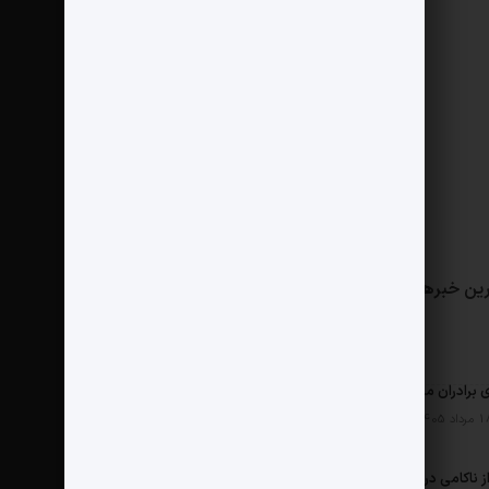
ین خبرها
مثبت نیوز
درباره ما
تماس با ما
ی برادران محمدی در دنسه
امارات پس از ناکامی در یمن به دنبال ساخت امپراطوری در آفریقا است