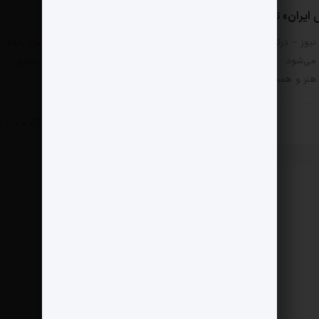
یران» تجلی تاریخ هنر
نیوز – درک درست برخواسته از دانش و تجربه است که منجر به شکل گیری ایده
می‌شود. «سیما اهوز» دانش آموخته هنر، سال‌های زیادی‌ست که درپی تحلیل
 هنر و همچنین تحلیل…
24 شهریور 1403
0 دیدگاه
 زندگی