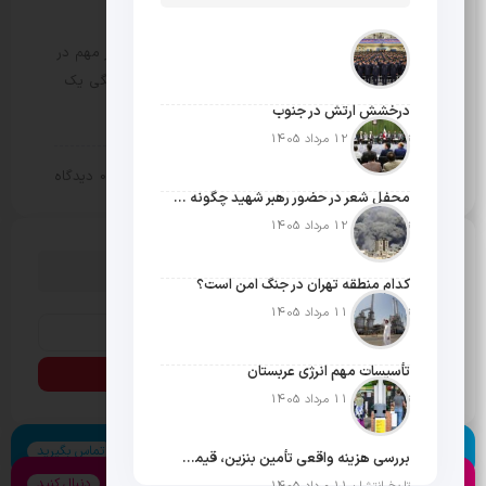
غذای عربی باکیفیت کجا بخوریم؟
مثبت نیوز – در کنار خوشمزگی، قیمت نیز یکی از عناصر مهم در
انتخاب رستوران خوب است. اما در گزینش غذاهای فرنگی یک
شرط دیگر نیز لازم است و آن طبخ غذا توسط سرآشپز…
درخشش ارتش در جنوب
تاریخ انتشار: 12 مرداد 1405
20 اردیبهشت 1404
0 دیدگاه
سبک زندگی
محفل شعر در حضور رهبر شهید چگونه شکل گرفت؟
تاریخ انتشار: 12 مرداد 1405
دنبال چیزی می گردی؟
کدام منطقه تهران در جنگ امن است؟
تاریخ انتشار: 11 مرداد 1405
تأسیسات مهم انرژی عربستان
تاریخ انتشار: 11 مرداد 1405
اسکایپ
تماس بگیرید
بررسی هزینه واقعی تأمین بنزین، قیمت فروش، یارانه آشکار و یارانه پنهان
اینستاگرام
دنبال کنید