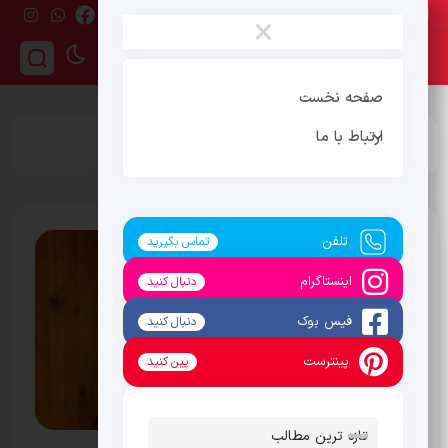
پنج‌شنبه ، 15 مرداد 1405
×
صفحه نخست
ارتباط با ما
برچسب:
حمید آقاجانی
تلفن
تماس بگیرید
اینستاگرام
دنبال کنید
فیس بوک
دنبال کنید
پینترست
پین کنید
تازه ترین مطالب