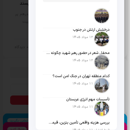
پروتکل جدید حمید آقاجانی برای آقایان خاص پسند
مثبت نیوز – دهه 50 با تمام بالا و پایین‌هایش هر چقدرهم پر
فراز و نشیب باشد باز هم یک حسن بزرگ دارد و آن تربیت
کارآفرینان خوش فکر است. فضای آن سال ها…
درخشش ارتش در جنوب
تاریخ انتشار: 12 مرداد 1405
10 تیر 1404
0 دیدگاه
سبک زندگی
محفل شعر در حضور رهبر شهید چگونه شکل گرفت؟
تاریخ انتشار: 12 مرداد 1405
دنبال چیزی می گردی؟
کدام منطقه تهران در جنگ امن است؟
تاریخ انتشار: 11 مرداد 1405
تأسیسات مهم انرژی عربستان
تاریخ انتشار: 11 مرداد 1405
اسکایپ
تماس بگیرید
بررسی هزینه واقعی تأمین بنزین، قیمت فروش، یارانه آشکار و یارانه پنهان
اینستاگرام
دنبال کنید