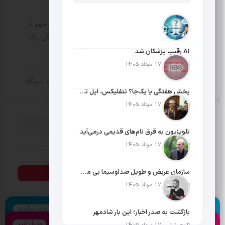
غذای عربی باکیفیت کجا بخوریم؟
مثبت نیوز – در کنار خوشمزگی، قیمت نیز یکی از عناصر مهم در
انتخاب رستوران خوب است. اما در گزینش غذاهای فرنگی یک
شرط دیگر نیز لازم است و آن طبخ غذا توسط سرآشپز…
AI رقیب پزشکان شد
تاریخ انتشار: 17 مرداد 1405
20 اردیبهشت 1404
0 دیدگاه
سبک زندگی
پخش هفتگی یا یک‌جا؟ نتفلیکس، اپل تی‌وی و باقی رفقا چطور فکر می‌کنند؟
تاریخ انتشار: 17 مرداد 1405
دنبال چیزی می گردی؟
تلویزیون به قرق نام‌های قدیمی درمی‌آید
تاریخ انتشار: 17 مرداد 1405
سازمان عریض و طویل صداوسیما بی مخاطب ترین رسانه ایران
تاریخ انتشار: 17 مرداد 1405
اسکایپ
تماس بگیرید
بازگشت به صدر اخبار؛ این بار شادمهر
اینستاگرام
دنبال کنید