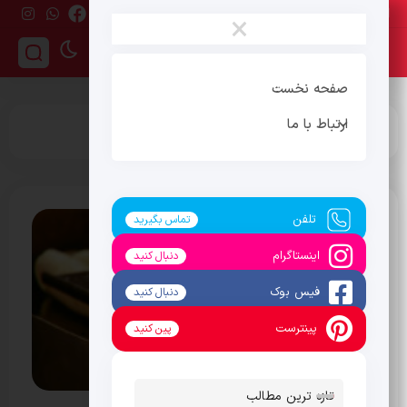
یکشنبه ، 18 مرداد 1405
×
صفحه نخست
ارتباط با ما
برچسب:
برکات لیالی لبنان
تلفن
تماس بگیرید
اینستاگرام
دنبال کنید
فیس بوک
دنبال کنید
پینترست
پین کنید
تازه ترین مطالب