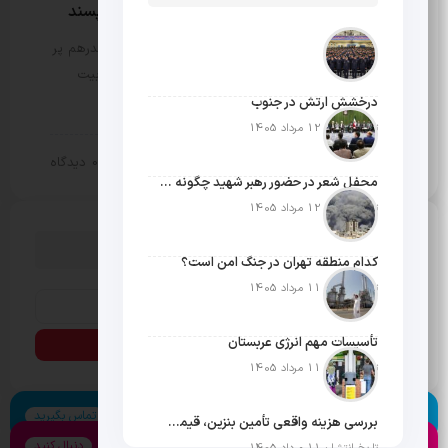
پروتکل جدید حمید آقاجانی برای آقایان خاص پسند
مثبت نیوز – دهه 50 با تمام بالا و پایین‌هایش هر چقدرهم پر
فراز و نشیب باشد باز هم یک حسن بزرگ دارد و آن تربیت
کارآفرینان خوش فکر است. فضای آن سال ها…
درخشش ارتش در جنوب
تاریخ انتشار: 12 مرداد 1405
10 تیر 1404
0 دیدگاه
سبک زندگی
محفل شعر در حضور رهبر شهید چگونه شکل گرفت؟
تاریخ انتشار: 12 مرداد 1405
دنبال چیزی می گردی؟
کدام منطقه تهران در جنگ امن است؟
تاریخ انتشار: 11 مرداد 1405
تأسیسات مهم انرژی عربستان
تاریخ انتشار: 11 مرداد 1405
اسکایپ
تماس بگیرید
بررسی هزینه واقعی تأمین بنزین، قیمت فروش، یارانه آشکار و یارانه پنهان
اینستاگرام
دنبال کنید