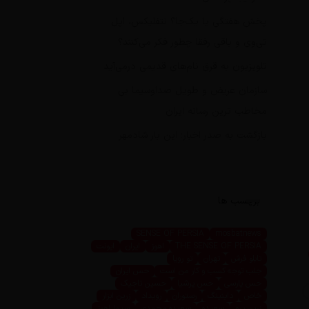
پخش هفتگی یا یک‌جا؟ نتفلیکس، اپل
تی‌وی و باقی رفقا چطور فکر می‌کنند؟
تلویزیون به قرق نام‌های قدیمی درمی‌آید
سازمان عریض و طویل صداوسیما بی
مخاطب ترین رسانه ایران
بازگشت به صدر اخبار؛ این بار شادمهر
برچسب ها
SENSE OF PERSIA
mosbatnews
THE SENSE OF PERSIA
اهوز
ایران
ایونت
تابلو فرش
تهران
تو رویا
جلب توجه کسب و کار من است
حس ایران
حس پارسی
حس پرشیا
حسین تاجیک
خاص
داینینگ
رستوران
رویداد
زرین ابزار
زرین پرو
سعیده
سعیده محمدی
سیما اهوز