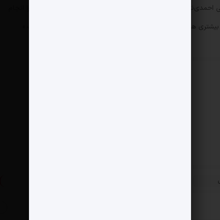
ی احمدی‌نژاد به نفع من کنار برود. با ایشان صحبت می‌کنم این کار را انجام
بیشتری هم دارم از لحاظ مردمی، ارتباطات بین‌المللی‌ام هم بهتر است.»
»
تا 3 ماه هرگونه هزینه ممنوع
پست بعدی