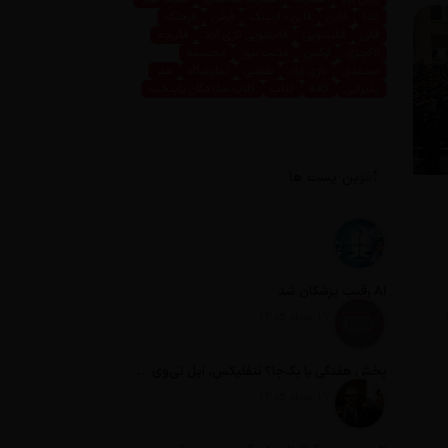
غذا
فاین
فاین داینینگ
فرش
فرهنگ
قالی
قالیشویی
قالیشویی نازی آباد
قالیچه
لاکچری
لوکس
مثبت نیوز
مجسمه
محمدی
نازی آباد
نقاشی
نمایشگاه
هنر
پذیرایی
کافه
کتاب
کلاب سازندگان پایتخت
آخرین پست ها
AI رقیب پزشکان شد
تاریخ انتشار: 17 مرداد 1405
پخش هفتگی یا یک‌جا؟ نتفلیکس، اپل تی‌وی و باقی رفقا چطور فکر می‌کنند؟
تاریخ انتشار: 17 مرداد 1405