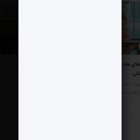
0 دیدگاه
‌های هند و بازتاب‌های
درخشش ارتش در جنوب
للی
مثبت نیوز – در جریان عملیات هوایی
یازدهم اسفند 1404، دو فروند…
وز – هند که با پاکستان رقابت
اهبردی دارد،…
سیاسی
12 مرداد 1405
سی
17 مرداد 1405