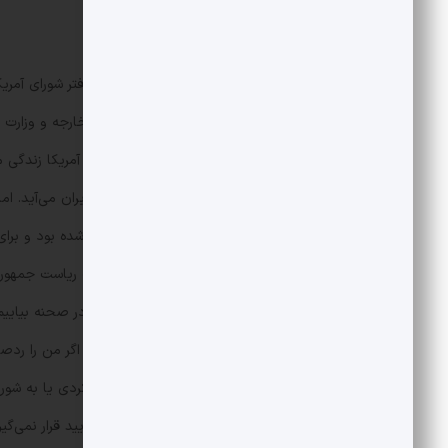
مهرماه سال 87، آمریکا مجوز تأسیس دفتر شورا
دارایی‌های خارجی و با هماهنگی وزارت خارجه و وزارت
امیراحمدی بیشتر از 40 سال است که در 
می‌گوید، در سال 65 یک ماه و نیم به ایر
ثبت‌نام چه بوده، می‌گوید: «بگذارند ما در صحنه بیاییم
نداریم جز این که ملی و مردمی هستیم. اگر من را ردص
نام‌نویسی می‌کند که صلاحیتش مورد تأیید قرار نمی‌گی