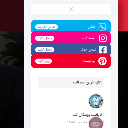
شنبه ، 17 مرداد 1405
×
تلفن
تماس بگیرید
اینستاگرام
دنبال کنید
فیس بوک
دنبال کنید
پینترست
پین کنید
تازه ترین مطالب
AI رقیب پزشکان شد
تاریخ انتشار: 17 مرداد 1405