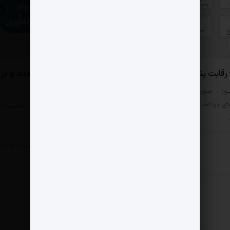
0 دیدگاه
بت پنج PSP بورسی
ملت؛ رتبه اول وام در تعداد و در
مبلغ
وز – صورت‌های مالی
ی پرداخت را اگر فقط از
مثبت نیوز – بانک ملت 
هزار و ۸۸۰ فقره…
ادی
6 مرداد 1405
اقتصادی
6 مرداد 1405