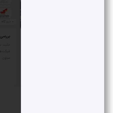
0 دیدگاه
0 دیدگاه
بررسی هزینه واقعی تأمین بنزین،
بررسی رقا
قیمت فروش، یارانه آشکار و یارانه
مثبت نی
پنهان
شرکت‌ها
ستون…
مثبت نیوز – متوسط هزینه تأمین هر
لیتر بنزین با فرض نفت…
اقتص
اقتصادی
11 مرداد 1405
دیدگاهتان را بنویسید