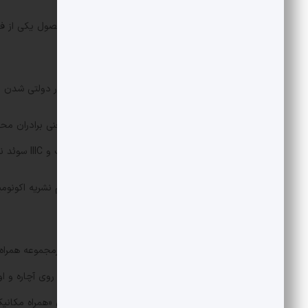
بهمن ماه مدیرعامل جدید به خاطر محصول یکی از ف
دیوارهای آن شعارنویسی شد.
همچنین حسین شریعتمداری هم خواستار دولتی شدن پل
هم مالک ۲۵.۰۳ درصد از این سهام است و IIIC سوئد نیز ۳۲/۶۷ را در دست دارد.
است.
ماه بعد از آن خارج شد. همان سال روی «همراه مکانیک»