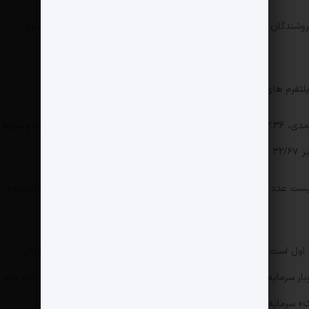
روشندگان متهم به توهین به مقدسات و سپس بازداشت شد و حتی روی
تفرم های آنلاین شد.
در حال حاضر، بنیانگذاران دیجی‌کالا، یعنی برادران محمدی، ۳۲.۳۶ درصد از کل سهام این فروشگاه اینترنتی را در اختیار دارند و سرآوا
ارزش دیجی‌کالا در 2014 بر اساس اعلام نشریه اکونومیست عدد 150 میلیون دلار بود که اکنون به بیش از 500 میلیون دلار رسیده
حرکت اول یک صندوق سرمایه‌گذاری زیرمجموعه همراه اول است. این شرکت سال 1397 بنیانگذاری شده و تقریبا با 9 استارتاپ
همکاری داشته. مثلا همان سال تاسیس روی آچاره و اوبار سرمایه‌گذاری کرد. سال 1399 بخشی از سهام جاجیگا را خرید که البته چند
 سرمایه گذاری کرد و تا الان نتیجه مطلوبی به دست نیاورده.