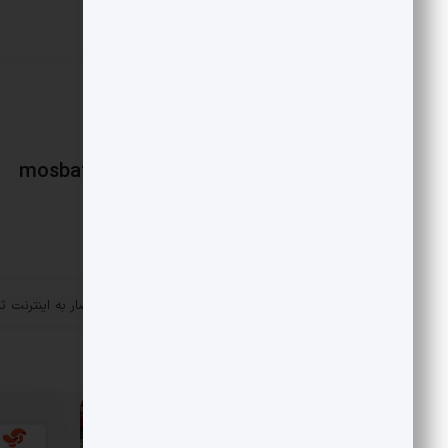
mosbatnews
«
پس از اینترنت سیار انحصار به اینترنت ث
پست قبلی
رسید!
مقالات مرتبط