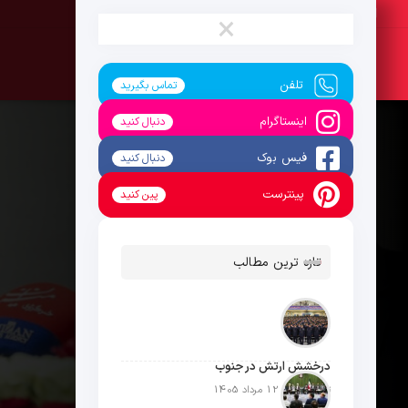
پنج‌شنبه ، 15 مرداد 1405
×
تلفن
تماس بگیرید
اینستاگرام
دنبال کنید
فیس بوک
دنبال کنید
پینترست
پین کنید
تازه ترین مطالب
درخشش ارتش در جنوب
تاریخ انتشار: 12 مرداد 1405