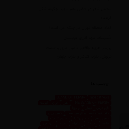
محفل شعر در حضور رهبر شهید چگونه شکل
گرفت؟
کدام منطقه تهران در جنگ امن است؟
تأسیسات مهم انرژی عربستان
بررسی هزینه واقعی تأمین بنزین، قیمت
فروش، یارانه آشکار و یارانه پنهان
برچسب ها
SENSE OF PERSIA
mosbatnews
THE SENSE OF PERSIA
اهوز
ایران
ایونت
تابلو فرش
تهران
تو رویا
جلب توجه کسب و کار من است
حس ایران
حس پارسی
حس پرشیا
حسین تاجیک
خاص
داینینگ
رستوران
رویداد
زرین ابزار
زرین پرو
سعیده
سعیده محمدی
سیما اهوز