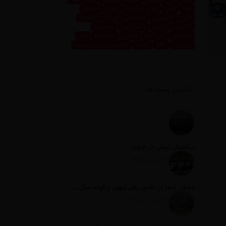
غذا
فاین
فاین داینینگ
فرش
فرهنگ
قالی
قالیشویی
قالیشویی نازی آباد
قالیچه
لاکچری
لوکس
مثبت نیوز
مجسمه
محمدی
نازی آباد
نقاشی
نمایشگاه
هنر
پذیرایی
کافه
کتاب
کلاب سازندگان پایتخت
آخرین پست ها
با پرداخت ۲۸
درخشش ارتش در جنوب
تاریخ انتشار: 12 مرداد 1405
محفل شعر در حضور رهبر شهید چگونه شکل گرفت؟
تاریخ انتشار: 12 مرداد 1405