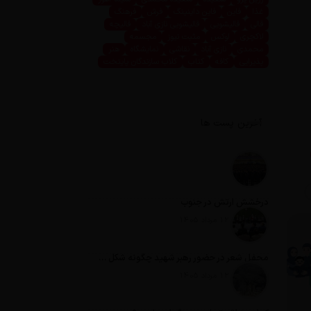
غذا
فاین
فاین داینینگ
فرش
فرهنگ
قالی
قالیشویی
قالیشویی نازی آباد
قالیچه
لاکچری
لوکس
مثبت نیوز
مجسمه
محمدی
نازی آباد
نقاشی
نمایشگاه
هنر
پذیرایی
کافه
کتاب
کلاب سازندگان پایتخت
آخرین پست ها
درخشش ارتش در جنوب
تاریخ انتشار: 12 مرداد 1405
محفل شعر در حضور رهبر شهید چگونه شکل گرفت؟
تاریخ انتشار: 12 مرداد 1405