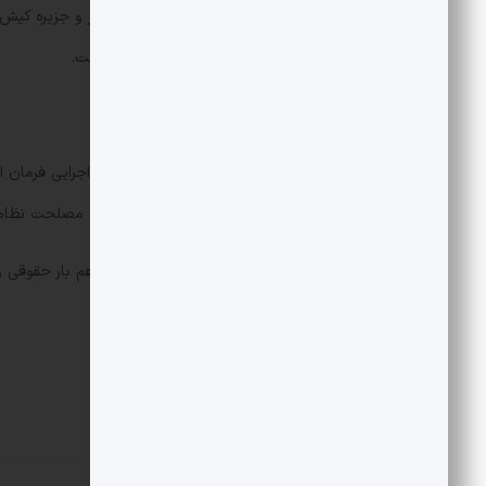
شرکت هایی مثل زیتل که در تهران، البرز و جزیره کیش 
شرکت‌های زیرمجموعه بانک پاسارگاد است.
سوال: اینترنت ایران در دست کیست؟
جواب: پرویز فتاح به عنوان رئیس ستاد اجرایی فرمان 
آقامحمدی عضو حقیقی
مجمع تشخیص مصلحت نظام و ر
و محمد مخبر معاون اول رئیس‌جمهور هم بار حقوقی ر