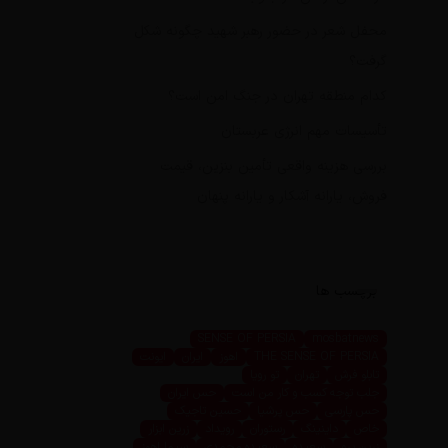
محفل شعر در حضور رهبر شهید چگونه شکل
گرفت؟
کدام منطقه تهران در جنگ امن است؟
تأسیسات مهم انرژی عربستان
بررسی هزینه واقعی تأمین بنزین، قیمت
فروش، یارانه آشکار و یارانه پنهان
برچسب ها
SENSE OF PERSIA
mosbatnews
THE SENSE OF PERSIA
اهوز
ایران
ایونت
تابلو فرش
تهران
تو رویا
جلب توجه کسب و کار من است
حس ایران
حس پارسی
حس پرشیا
حسین تاجیک
خاص
داینینگ
رستوران
رویداد
زرین ابزار
زرین پرو
سعیده
سعیده محمدی
سیما اهوز