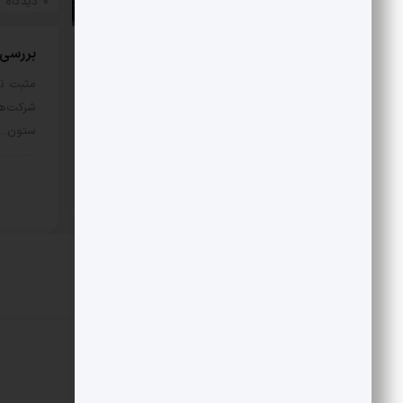
0 دیدگاه
0 دیدگاه
بررسی هزینه واقعی تأمین بنزین،
بررسی رقا
قیمت فروش، یارانه آشکار و یارانه
مثبت نی
پنهان
شرکت‌ها
ستون…
مثبت نیوز – متوسط هزینه تأمین هر
لیتر بنزین با فرض نفت…
اقتص
اقتصادی
11 مرداد 1405
دیدگاهتان را بنویسید