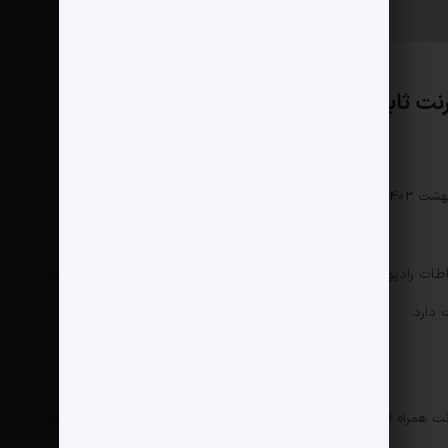
رنت ثابت رسید!
اقتصادی
0 دیدگاه
197 بازدید
مثبت نیوز – آخرین گزارش سازمان تنظیم مقررات و ارتباطات رادیویی که مربوط به بهار سال ۱۴۰۲ است؛ می‌گوید ایران ۱۰۵ میلیون
در بازار اینترنت همراه، تقریباً ۵۴درصد از کاربران از اینترنت همراه اول استفاده می‌کنند و ۴۳درصد از اینترنت ایرانسل. سه‌درصد