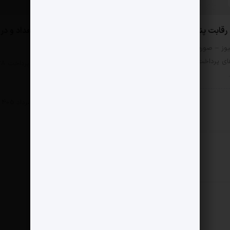
0 دیدگاه
بت پنج PSP بورسی
ملت؛ رتبه اول وام در تعداد و در
مبلغ
وز – صورت‌های مالی
ی پرداخت را اگر فقط از
مثبت نیوز – بانک ملت 
هزار و ۸۸۰ فقره…
ادی
6 مرداد 1405
اقتصادی
6 مرداد 1405