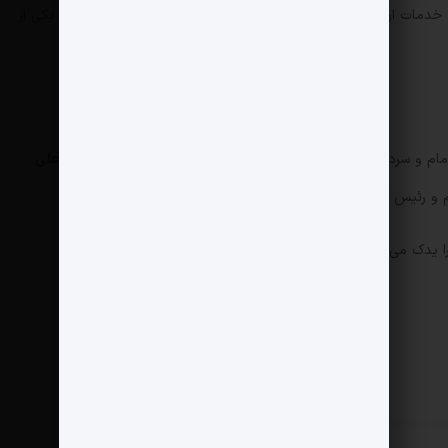
خدمات ارائه می‌دهند سهم بسیار کمی دارند، زیتل متعلق به فن‌اپ، یکی از
امام و سردار دهقان به عنوان رییس بنیاد مستضعفان هردو زیر نظر
علی
ئیس گروه اقتصادی دفتر رهبری فعالیت می کنند.
ا یدک می کشد.