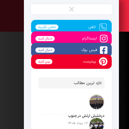
جمعه ، 16 مرداد 1405
×
تلفن
تماس بگیرید
اینستاگرام
دنبال کنید
فیس بوک
دنبال کنید
پینترست
پین کنید
تازه ترین مطالب
درخشش ارتش در جنوب
تاریخ انتشار: 12 مرداد 1405