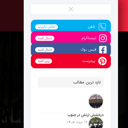
شنبه ، 17 مرداد 1405
×
تلفن
تماس بگیرید
اینستاگرام
دنبال کنید
فیس بوک
دنبال کنید
پینترست
پین کنید
تازه ترین مطالب
درخشش ارتش در جنوب
تاریخ انتشار: 12 مرداد 1405