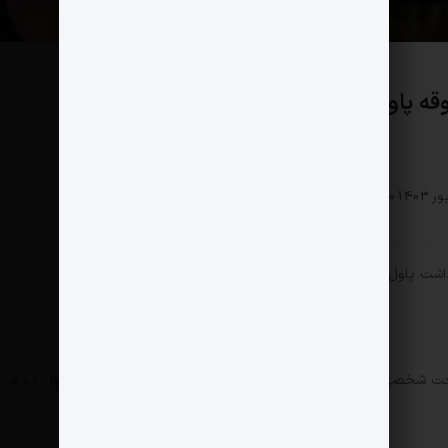
قه پاول دورف؟!
سیاسی
0 دیدگاه
673 بازدید
داشت پاول دورف مدیرعامل تلگرام او را همراهی کرده است.
فالوئر عکسی از داخل جت شخصی پاول دور‌ف در آذربایجان گذاشته است همان جتی که پاول دورف