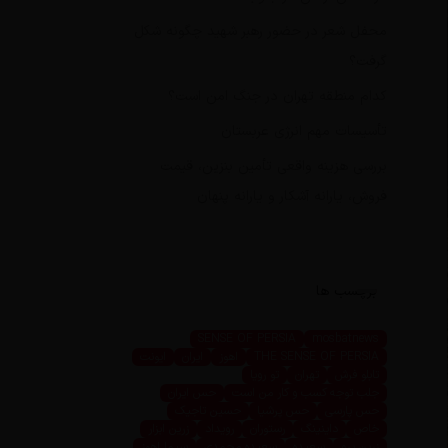
محفل شعر در حضور رهبر شهید چگونه شکل
گرفت؟
کدام منطقه تهران در جنگ امن است؟
تأسیسات مهم انرژی عربستان
بررسی هزینه واقعی تأمین بنزین، قیمت
فروش، یارانه آشکار و یارانه پنهان
برچسب ها
SENSE OF PERSIA
mosbatnews
THE SENSE OF PERSIA
اهوز
ایران
ایونت
تابلو فرش
تهران
تو رویا
جلب توجه کسب و کار من است
حس ایران
حس پارسی
حس پرشیا
حسین تاجیک
خاص
داینینگ
رستوران
رویداد
زرین ابزار
زرین پرو
سعیده
سعیده محمدی
سیما اهوز