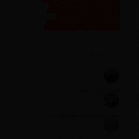
غذا
فاین
فاین داینینگ
فرش
فرهنگ
قالی
قالیشویی
قالیشویی نازی آباد
قالیچه
لاکچری
لوکس
مثبت نیوز
مجسمه
محمدی
نازی آباد
نقاشی
نمایشگاه
هنر
پذیرایی
کافه
کتاب
کلاب سازندگان پایتخت
آخرین پست ها
درخشش ارتش در جنوب
تاریخ انتشار: 12 مرداد 1405
محفل شعر در حضور رهبر شهید چگونه شکل گرفت؟
تاریخ انتشار: 12 مرداد 1405