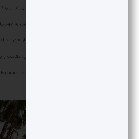
جولی 24 سال دارد، اصالتا روس است ولی در دوبی زندگی می‌کند؛ یعنی همان شهری که دور‌ف سال‌هاست در آن اقامت داشته است.
او خود را یک گیمر توصیف کرده و همچنین به چهار زبا
خانم واوئیلووا و مدیرعامل تلگرام در مکان‌های مختلفی 
او ممکن است به طور غیرعمدی یا عمدی، مقامات را ب
او در 16 آگوست با هواپیمای Embraer Legacy 600 از قزاقستان به آذربایجان پرواز کرده است.