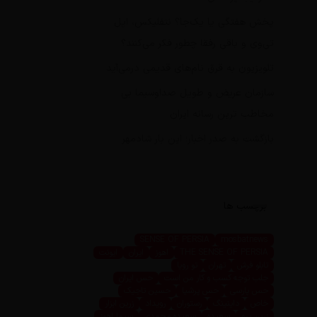
پخش هفتگی یا یک‌جا؟ نتفلیکس، اپل
تی‌وی و باقی رفقا چطور فکر می‌کنند؟
تلویزیون به قرق نام‌های قدیمی درمی‌آید
سازمان عریض و طویل صداوسیما بی
مخاطب ترین رسانه ایران
بازگشت به صدر اخبار؛ این بار شادمهر
برچسب ها
SENSE OF PERSIA
mosbatnews
THE SENSE OF PERSIA
اهوز
ایران
ایونت
تابلو فرش
تهران
تو رویا
جلب توجه کسب و کار من است
حس ایران
حس پارسی
حس پرشیا
حسین تاجیک
خاص
داینینگ
رستوران
رویداد
زرین ابزار
زرین پرو
سعیده
سعیده محمدی
سیما اهوز