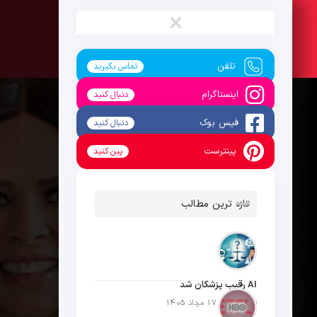
شنبه ، 17 مرداد 1405
×
تلفن
تماس بگیرید
اینستاگرام
دنبال کنید
فیس بوک
دنبال کنید
پینترست
پین کنید
تازه ترین مطالب
AI رقیب پزشکان شد
تاریخ انتشار: 17 مرداد 1405