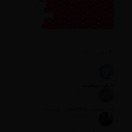
غذا
فاین
فاین داینینگ
فرش
فرهنگ
قالی
قالیشویی
قالیشویی نازی آباد
قالیچه
لاکچری
لوکس
مثبت نیوز
مجسمه
محمدی
نازی آباد
نقاشی
نمایشگاه
هنر
پذیرایی
کافه
کتاب
کلاب سازندگان پایتخت
آخرین پست ها
AI رقیب پزشکان شد
تاریخ انتشار: 17 مرداد 1405
پخش هفتگی یا یک‌جا؟ نتفلیکس، اپل تی‌وی و باقی رفقا چطور فکر می‌کنند؟
تاریخ انتشار: 17 مرداد 1405