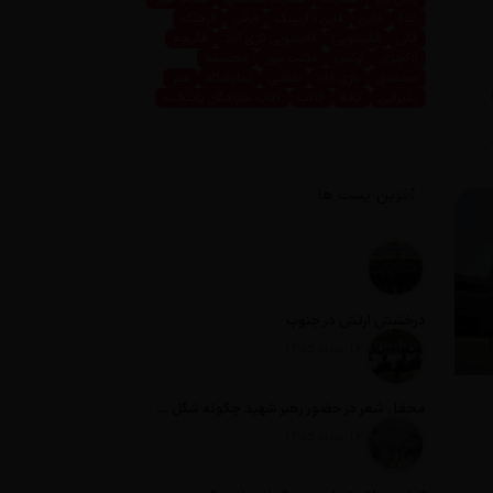
غذا
فاین
فاین داینینگ
فرش
فرهنگ
قالی
قالیشویی
قالیشویی نازی آباد
قالیچه
لاکچری
لوکس
مثبت نیوز
مجسمه
محمدی
نازی آباد
نقاشی
نمایشگاه
هنر
پذیرایی
کافه
کتاب
کلاب سازندگان پایتخت
آخرین پست ها
درخشش ارتش در جنوب
تاریخ انتشار: 12 مرداد 1405
محفل شعر در حضور رهبر شهید چگونه شکل گرفت؟
تاریخ انتشار: 12 مرداد 1405