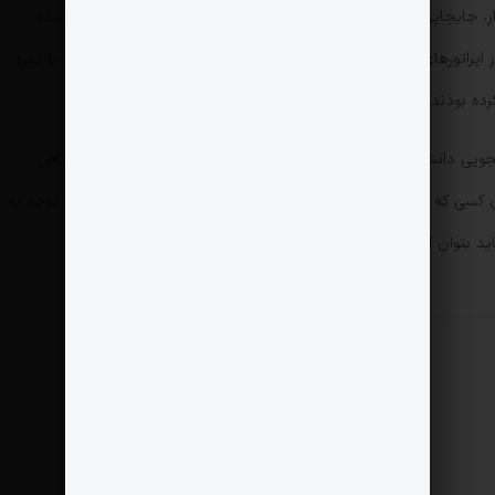
ر، جابجایی مدیرعامل ایرانسل بدون اشاره به علت این تغییر منتشر شده
است، اما پیشتر برخی منابع خبر داده بودند که بعضی از اپراتورهای تلفن همراه، در ساعات اولیه اغتشاشات پنجشنبه ۱۸ دی، با تمرد
رده بودند.»
جویی دانشگاه تهران یک سخنرانی داشته و بدون اشاره به شخصی خاص
تاکید کرده که: «وقتی دستوری آمد اینترنت را ببندید، آن کسی که تا ساعت ۱۰ شب مماشات کرد حتما باید محاکمه شود.» با توجه به
ید بتوان این صحبت را با این جابه‌جایی مرتبط دانست.