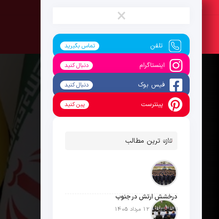
جمعه ، 16 مرداد 1405
×
تلفن
تماس بگیرید
اینستاگرام
دنبال کنید
فیس بوک
دنبال کنید
پینترست
پین کنید
تازه ترین مطالب
درخشش ارتش در جنوب
تاریخ انتشار: 12 مرداد 1405