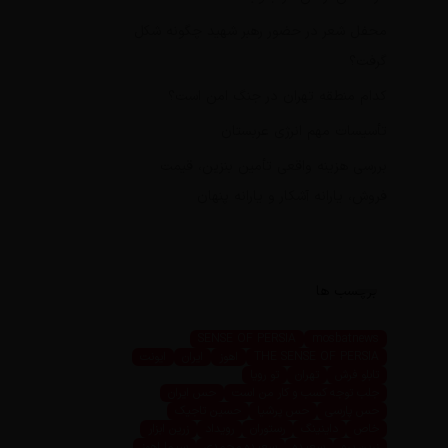
محفل شعر در حضور رهبر شهید چگونه شکل
گرفت؟
کدام منطقه تهران در جنگ امن است؟
تأسیسات مهم انرژی عربستان
بررسی هزینه واقعی تأمین بنزین، قیمت
فروش، یارانه آشکار و یارانه پنهان
برچسب ها
SENSE OF PERSIA
mosbatnews
THE SENSE OF PERSIA
اهوز
ایران
ایونت
تابلو فرش
تهران
تو رویا
جلب توجه کسب و کار من است
حس ایران
حس پارسی
حس پرشیا
حسین تاجیک
خاص
داینینگ
رستوران
رویداد
زرین ابزار
زرین پرو
سعیده
سعیده محمدی
سیما اهوز