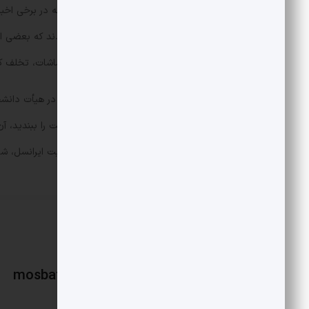
در بخشی از خبر تسنیم آمده است: «اگرچه در برخی اخبا
از ابلاغیه‌ها برای مقابله با ارتباطات اغتشاشات، تخلف ک
همچنین رییس سازمان تبلیغات اسلامی در هیأت دانش
همزمانی این سخنرانی و خبر تغییر مدیریت ایرانسل، شا
mosbatnews