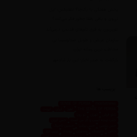
پخش هفتگی یا یک‌جا؟ نتفلیکس، اپل
تی‌وی و باقی رفقا چطور فکر می‌کنند؟
تلویزیون به قرق نام‌های قدیمی درمی‌آید
سازمان عریض و طویل صداوسیما بی
مخاطب ترین رسانه ایران
بازگشت به صدر اخبار؛ این بار شادمهر
برچسب ها
ت
SENSE OF PERSIA
mosbatnews
THE SENSE OF PERSIA
اهوز
ایران
ایونت
تابلو فرش
تهران
تو رویا
جلب توجه کسب و کار من است
حس ایران
حس پارسی
حس پرشیا
حسین تاجیک
خاص
داینینگ
رستوران
رویداد
زرین ابزار
زرین پرو
سعیده
سعیده محمدی
سیما اهوز