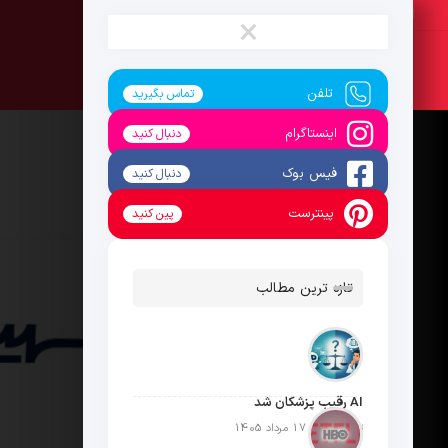
یکشنبه ، 18 مرداد 1405
×
تلفن
تماس بگیرید
اینستاگرام
دنبال کنید
فیس بوک
دنبال کنید
پینترست
پین کنید
تازه ترین مطالب
AI رقیب پزشکان شد
تاریخ انتشار: 17 مرداد 1405